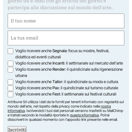
giorno un'e-mail con gli articoli del giorno e
partecipa alla discussione sul mondo dell'arte.
Nome
(Required)
First
Email
(Required)
Opzioni
Voglio ricevere anche
Segnala
: focus su mostre, festival,
didattica ed eventi culturali
Voglio ricevere anche
Incanti
: il settimanale sul mercato dell'arte
Voglio ricevere anche
Render
: il quindicinale sulla rigenerazione
urbana
Voglio ricevere anche
Tailor
: il quindicinale su moda e cultura
Voglio ricevere anche
Pax
: il quindicinale sul turismo culturale
Voglio ricevere anche
Fest
: il settimanale sui festival culturali
Artribune Srl utilizza i dati da te forniti per tenerti informato con regolarità sul
mondo dell'arte, nel rispetto della privacy come indicato nella
nostra
informativa
. Iscrivendoti i tuoi dati personali verranno trasferiti su MailChimp
e trattati secondo le modalità riportate in
questa informativa
. Potrai
disiscriverti in qualsiasi momento con l'apposito link presente nelle email.
Iscriviti