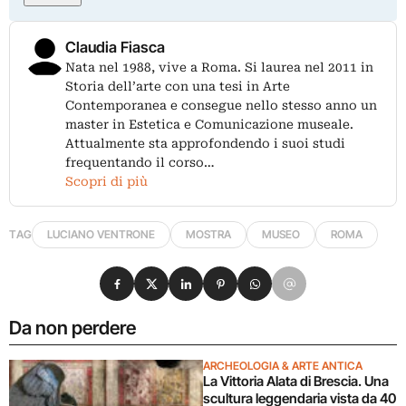
Claudia Fiasca
Nata nel 1988, vive a Roma. Si laurea nel 2011 in
Storia dell’arte con una tesi in Arte
Contemporanea e consegue nello stesso anno un
master in Estetica e Comunicazione museale.
Attualmente sta approfondendo i suoi studi
frequentando il corso…
Scopri di più
TAG
LUCIANO VENTRONE
MOSTRA
MUSEO
ROMA
Condividi su Facebook
Condividi su X
Condividi su LinkedIn
Condividi su Pinterest
Condividi su WhatsApp
Condividi su Email
Da non perdere
ARCHEOLOGIA & ARTE ANTICA
La Vittoria Alata di Brescia. Una
scultura leggendaria vista da 40