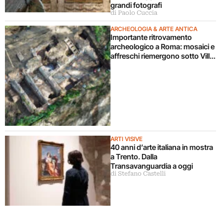
grandi fotografi
di Paolo Cuccia
ARCHEOLOGIA & ARTE ANTICA
Importante ritrovamento
archeologico a Roma: mosaici e
affreschi riemergono sotto Villa
Celimontana durante un
cantiere
ARTI VISIVE
40 anni d’arte italiana in mostra
a Trento. Dalla
Transavanguardia a oggi
di Stefano Castelli