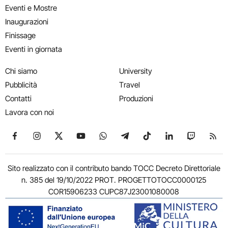
Eventi e Mostre
Inaugurazioni
Finissage
Eventi in giornata
Chi siamo
University
Pubblicità
Travel
Contatti
Produzioni
Lavora con noi
Seguici su Facebook
Seguici su Instagram
Seguici su X
Seguici su YouTube
Seguici su WhatsApp
Seguici su Telegram
Seguici su TikTok
Seguici su Link
Seguici su
Segui
Sito realizzato con il contributo bando TOCC Decreto Direttoriale
n. 385 del 19/10/2022 PROT. PROGETTOTOCC0000125
COR15906233 CUPC87J23001080008