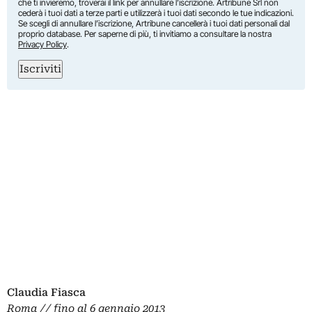
che ti invieremo, troverai il link per annullare l’iscrizione. Artribune Srl non
cederà i tuoi dati a terze parti e utilizzerà i tuoi dati secondo le tue indicazioni.
Se scegli di annullare l’iscrizione, Artribune cancellerà i tuoi dati personali dal
proprio database. Per saperne di più, ti invitiamo a consultare la nostra
Privacy Policy
.
Iscriviti
Claudia Fiasca
Roma // fino al 6 gennaio 2013