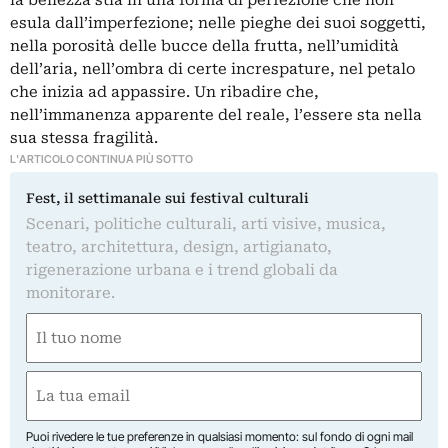
la bellezza stia in una forma di perfezione che non
esula dall’imperfezione; nelle pieghe dei suoi soggetti,
nella porosità delle bucce della frutta, nell’umidità
dell’aria, nell’ombra di certe increspature, nel petalo
che inizia ad appassire. Un ribadire che,
nell’immanenza apparente del reale, l’essere sta nella
sua stessa fragilità.
L'ARTICOLO CONTINUA PIÙ SOTTO
Fest, il settimanale sui festival culturali
Scenari, politiche culturali, arti visive, musica,
teatro, architettura, design, artigianato,
rigenerazione urbana e i trend globali da
monitorare.
Nome
(Required)
First
Email
(Required)
Puoi rivedere le tue preferenze in qualsiasi momento: sul fondo di ogni mail