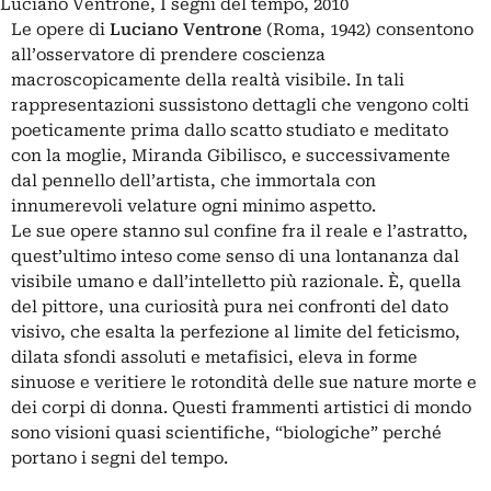
Luciano Ventrone, I segni del tempo, 2010
Le opere di
Luciano Ventrone
(Roma, 1942) consentono
all’osservatore di prendere coscienza
macroscopicamente della realtà visibile. In tali
rappresentazioni sussistono dettagli che vengono colti
poeticamente prima dallo scatto studiato e meditato
con la moglie, Miranda Gibilisco, e successivamente
dal pennello dell’artista, che immortala con
innumerevoli velature ogni minimo aspetto.
Le sue opere stanno sul confine fra il reale e l’astratto,
quest’ultimo inteso come senso di una lontananza dal
visibile umano e dall’intelletto più razionale. È, quella
del pittore, una curiosità pura nei confronti del dato
visivo, che esalta la perfezione al limite del feticismo,
dilata sfondi assoluti e metafisici, eleva in forme
sinuose e veritiere le rotondità delle sue nature morte e
dei corpi di donna. Questi frammenti artistici di mondo
sono visioni quasi scientifiche, “biologiche” perché
portano i segni del tempo.