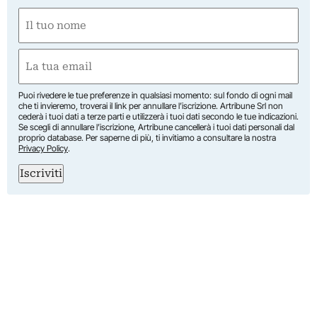
Nome
(Required)
First
Email
(Required)
Puoi rivedere le tue preferenze in qualsiasi momento: sul fondo di ogni mail
che ti invieremo, troverai il link per annullare l’iscrizione. Artribune Srl non
cederà i tuoi dati a terze parti e utilizzerà i tuoi dati secondo le tue indicazioni.
Se scegli di annullare l’iscrizione, Artribune cancellerà i tuoi dati personali dal
proprio database. Per saperne di più, ti invitiamo a consultare la nostra
Privacy Policy
.
Iscriviti