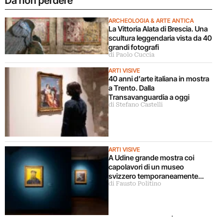
Da non perdere
ARCHEOLOGIA & ARTE ANTICA
La Vittoria Alata di Brescia. Una
scultura leggendaria vista da 40
grandi fotografi
di Paolo Cuccia
ARTI VISIVE
40 anni d’arte italiana in mostra
a Trento. Dalla
Transavanguardia a oggi
di Stefano Castelli
ARTI VISIVE
A Udine grande mostra coi
capolavori di un museo
svizzero temporaneamente
di Fausto Politino
chiuso