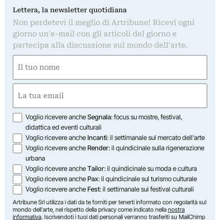
Lettera, la newsletter quotidiana
Non perdetevi il meglio di Artribune! Ricevi ogni
giorno un'e-mail con gli articoli del giorno e
partecipa alla discussione sul mondo dell'arte.
Nome
(Required)
First
Email
(Required)
Opzioni
Voglio ricevere anche
Segnala
: focus su mostre, festival,
didattica ed eventi culturali
Voglio ricevere anche
Incanti
: il settimanale sul mercato dell'arte
Voglio ricevere anche
Render
: il quindicinale sulla rigenerazione
urbana
Voglio ricevere anche
Tailor
: il quindicinale su moda e cultura
Voglio ricevere anche
Pax
: il quindicinale sul turismo culturale
Voglio ricevere anche
Fest
: il settimanale sui festival culturali
Artribune Srl utilizza i dati da te forniti per tenerti informato con regolarità sul
mondo dell'arte, nel rispetto della privacy come indicato nella
nostra
informativa
. Iscrivendoti i tuoi dati personali verranno trasferiti su MailChimp