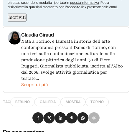
e trattati secondo le modalità riportate in
questa informativa
. Potrai
disiscriverti in qualsiasi momento con l'apposito link presente nelle email.
Iscriviti
Claudia Giraud
Nata a Torino, è laureata in storia dell’arte
contemporanea presso il Dams di Torino, con
una tesi sulla contaminazione culturale nella
produzione pittorica degli anni '50 di Piero
Ruggeri. Giornalista pubblicista, iscritta all’Albo
dal 2006, svolge attività giornalistica per
testate…
Scopri di più
TAG
BERLINO
GALLERIA
MOSTRA
TORINO
Condividi su Facebook
Condividi su X
Condividi su LinkedIn
Condividi su Pinterest
Condividi su WhatsApp
Condividi su Email