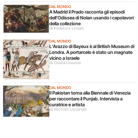
DAL MONDO
A Madrid il Prado racconta gli episodi
dell’Odissea di Nolan usando i capolavori
della collezione
di Federica Lonati
DAL MONDO
L’Arazzo di Bayeux è al British Museum di
Londra. A portarcelo è stato un magnate
vicino a Israele
di Giulia Giaume
DAL MONDO
Il Pakistan torna alla Biennale di Venezia
per raccontare il Punjab. Intervista a
curatrice e artista
di Niccolò Lucarelli