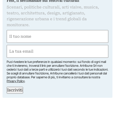
Fest, il settimanale sui festival culturali
Scenari, politiche culturali, arti visive, musica,
teatro, architettura, design, artigianato,
rigenerazione urbana e i trend globali da
monitorare.
Nome
(Obbligatorio)
Nome
Email
(Obbligatorio)
Puoi rivedere le tue preferenze in qualsiasi momento: sul fondo di ogni mail
che ti invieremo, troverai il link per annullare l’iscrizione. Artribune Srl non
cederà i tuoi dati a terze parti e utilizzerà i tuoi dati secondo le tue indicazioni.
Se scegli di annullare l’iscrizione, Artribune cancellerà i tuoi dati personali dal
proprio database. Per saperne di più, ti invitiamo a consultare la nostra
Privacy Policy
.
Iscriviti