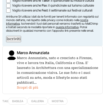
Voglio ricevere anche
Tailor
: il quindicinale su moda e cultura
Voglio ricevere anche
Pax
: il quindicinale sul turismo culturale
Voglio ricevere anche
Fest
: il settimanale sui festival culturali
Artribune Srl utilizza i dati da te forniti per tenerti informato con regolarità sul
mondo dell'arte, nel rispetto della privacy come indicato nella
nostra
informativa
. Iscrivendoti i tuoi dati personali verranno trasferiti su MailChimp
e trattati secondo le modalità riportate in
questa informativa
. Potrai
disiscriverti in qualsiasi momento con l'apposito link presente nelle email.
Iscriviti
Marco Annunziata
Marco Annunziata, nato e cresciuto a Firenze,
vive e lavora tra Italia, California e Cina. E'
laureato in Architettura con una specializzazione
in comunicazione visiva. Le sue foto e i suoi
articoli su arte, moda e lifestyle sono stati
pubblicati…
Scopri di più
TAG
BASILEA
GALLERIA
MOSTRA