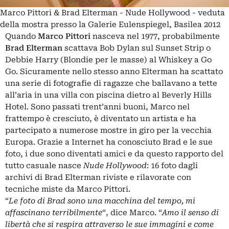
Marco Pittori & Brad Elterman - Nude Hollywood - veduta
della mostra presso la Galerie Eulenspiegel, Basilea 2012
Quando
Marco Pittori
nasceva nel 1977, probabilmente
Brad Elterman
scattava Bob Dylan sul Sunset Strip o
Debbie Harry (Blondie per le masse) al Whiskey a Go
Go. Sicuramente nello stesso anno Elterman ha scattato
una serie di fotografie di ragazze che ballavano a tette
all’aria in una villa con piscina dietro al Beverly Hills
Hotel. Sono passati trent’anni buoni, Marco nel
frattempo è cresciuto, è diventato un artista e ha
partecipato a numerose mostre in giro per la vecchia
Europa. Grazie a Internet ha conosciuto Brad e le sue
foto, i due sono diventati amici e da questo rapporto del
tutto casuale nasce
Nude Hollywood
: 16 foto dagli
archivi di Brad Elterman riviste e rilavorate con
tecniche miste da Marco Pittori.
“
Le foto di Brad sono una macchina del tempo, mi
affascinano terribilmente
“, dice Marco. “
Amo il senso di
libertà che si respira attraverso le sue immagini e come