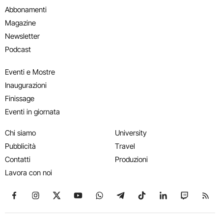
Abbonamenti
Magazine
Newsletter
Podcast
Eventi e Mostre
Inaugurazioni
Finissage
Eventi in giornata
Chi siamo
University
Pubblicità
Travel
Contatti
Produzioni
Lavora con noi
Seguici su Facebook
Seguici su Instagram
Seguici su X
Seguici su YouTube
Seguici su WhatsApp
Seguici su Telegram
Seguici su TikTok
Seguici su Link
Seguici su
Segui