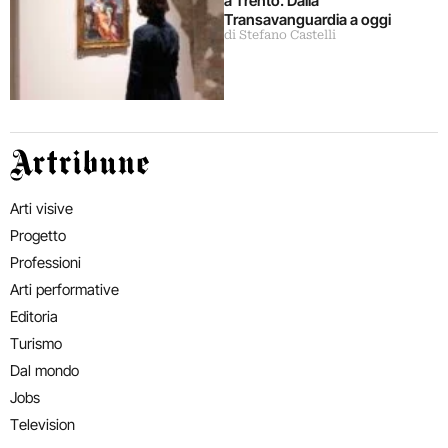
a Trento. Dalla
Transavanguardia a oggi
di Stefano Castelli
Artribune
Arti visive
Progetto
Professioni
Arti performative
Editoria
Turismo
Dal mondo
Jobs
Television