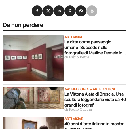
Condividi su Facebook
Condividi su X
Condividi su LinkedIn
Condividi su Pinterest
Condividi su WhatsApp
Condividi su Email
Da non perdere
ARTI VISIVE
La città come paesaggio
umano. Succede nelle
fotografie di Matilde Demele in
di Fabio Petrelli
mostra a Roma
ARCHEOLOGIA & ARTE ANTICA
La Vittoria Alata di Brescia. Una
scultura leggendaria vista da 40
grandi fotografi
di Paolo Cuccia
ARTI VISIVE
40 anni d’arte italiana in mostra