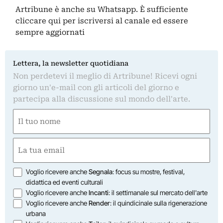
Artribune è anche su Whatsapp. È sufficiente
cliccare qui
per iscriversi al canale ed essere
sempre aggiornati
Lettera, la newsletter quotidiana
Non perdetevi il meglio di Artribune! Ricevi ogni
giorno un'e-mail con gli articoli del giorno e
partecipa alla discussione sul mondo dell'arte.
Nome
(Obbligatorio)
Nome
Email
(Obbligatorio)
Opzioni
Voglio ricevere anche
Segnala
: focus su mostre, festival,
didattica ed eventi culturali
Voglio ricevere anche
Incanti
: il settimanale sul mercato dell'arte
Voglio ricevere anche
Render
: il quindicinale sulla rigenerazione
urbana