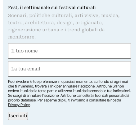
Fest, il settimanale sui festival culturali
Scenari, politiche culturali, arti visive, musica,
teatro, architettura, design, artigianato,
rigenerazione urbana e i trend globali da
monitorare.
Nome
(Obbligatorio)
Nome
Email
(Obbligatorio)
Puoi rivedere le tue preferenze in qualsiasi momento: sul fondo di ogni mail
che ti invieremo, troverai il link per annullare l’iscrizione. Artribune Srl non
cederà i tuoi dati a terze parti e utilizzerà i tuoi dati secondo le tue indicazioni.
Se scegli di annullare l’iscrizione, Artribune cancellerà i tuoi dati personali dal
proprio database. Per saperne di più, ti invitiamo a consultare la nostra
Privacy Policy
.
Iscriviti