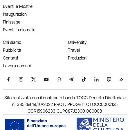
Eventi e Mostre
Inaugurazioni
Finissage
Eventi in giornata
Chi siamo
University
Pubblicità
Travel
Contatti
Produzioni
Lavora con noi
Seguici su Facebook
Seguici su Instagram
Seguici su X
Seguici su YouTube
Seguici su WhatsApp
Seguici su Telegram
Seguici su TikTok
Seguici su Link
Seguici su
Segui
Sito realizzato con il contributo bando TOCC Decreto Direttoriale
n. 385 del 19/10/2022 PROT. PROGETTOTOCC0000125
COR15906233 CUPC87J23001080008