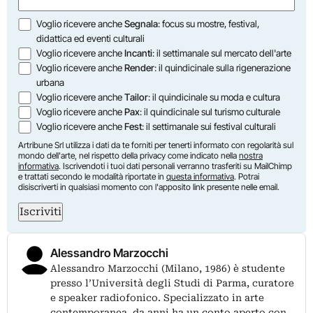
Opzioni
Voglio ricevere anche
Segnala
: focus su mostre, festival,
didattica ed eventi culturali
Voglio ricevere anche
Incanti
: il settimanale sul mercato dell'arte
Voglio ricevere anche
Render
: il quindicinale sulla rigenerazione
urbana
Voglio ricevere anche
Tailor
: il quindicinale su moda e cultura
Voglio ricevere anche
Pax
: il quindicinale sul turismo culturale
Voglio ricevere anche
Fest
: il settimanale sui festival culturali
Artribune Srl utilizza i dati da te forniti per tenerti informato con regolarità sul
mondo dell'arte, nel rispetto della privacy come indicato nella
nostra
informativa
. Iscrivendoti i tuoi dati personali verranno trasferiti su MailChimp
e trattati secondo le modalità riportate in
questa informativa
. Potrai
disiscriverti in qualsiasi momento con l'apposito link presente nelle email.
Iscriviti
Alessandro Marzocchi
Alessandro Marzocchi (Milano, 1986) è studente
presso l’Università degli Studi di Parma, curatore
e speaker radiofonico. Specializzato in arte
contemporanea, da anni ha un conto aperto con