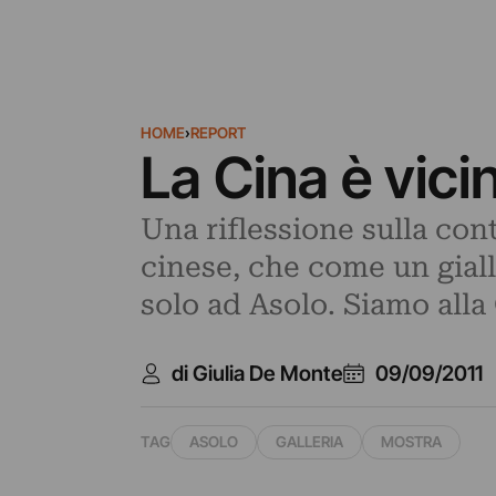
HOME
›
REPORT
La Cina è vic
Una riflessione sulla cont
cinese, che come un gial
solo ad Asolo. Siamo alla 
di Giulia De Monte
09/09/2011
TAG
ASOLO
GALLERIA
MOSTRA