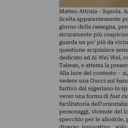
Matteo Attruia - Squola. A
Scelta apparentemente poco
giorno della rassegna, per
sicuramente più cospicuo, 
guarda un po’ più da vicino
questione acquisisce senso
dedicato ad Ai Wei Wei, co
Taiwan, e attesta la presen
Alla luce del contesto – sì
vedere una Gucci sul banc
furtivo dal nigeriano in s
verso una forma di
fast cu
facilitatoria dell’orientali
personaggi, vicende del l
specchio per le allodole, 
diverso, innovativo… solo