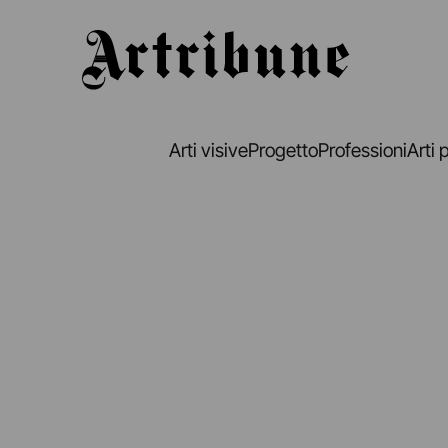
Artribune
Arti visive
Progetto
Professioni
Arti 