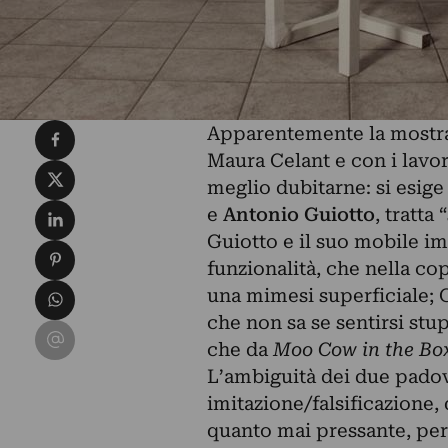
Condividi su Facebook
Apparentemente la most
Maura Celant e con i lavori
Condividi su X
meglio dubitarne: si esige
Condividi su LinkedIn
e
Antonio Guiotto
, tratta
Guiotto e il suo mobile im
Condividi su Pinterest
funzionalità, che nella cop
Condividi su WhatsApp
una mimesi superficiale; G
che non sa se sentirsi stu
Condividi su Email
che da
Moo Cow in the Bo
L’ambiguità dei due padov
imitazione/falsificazione
quanto mai pressante, pert