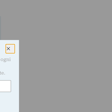
 ogni
e
te.