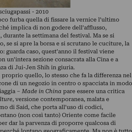
sciugapassi - 2010
 furba quella di fissare la vernice l’ultimo
ché implica di non godere dell’afflusso,
durante la settimana del festival. Ma se si
, se si apre la borsa e si scrutano le cuciture, la
: guarda caso, quest’anno il festival viene
n un’intera sezione consacrata alla Cina e a
za di Jui-Jen Shih in giuria.
, proprio quello, lo stesso che fa la differenza nel
one di un negozio in centro o spacciata in mod
piaggia –
Made in China
pare essere una critica
lture
, versione contemporanea, malata e
smo di Said, che porta all’uso di codici,
ontano (non così tanto) Oriente come facile
per dar la parvenza di proporre qualcosa di
 perché lontano geograficamente. Ma non è tutto