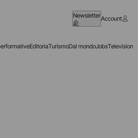
Newsletter
Account
performative
Editoria
Turismo
Dal mondo
Jobs
Television