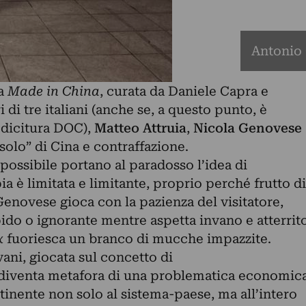
Antonio 
ra
Made in China
, curata da Daniele Capra e
 di tre italiani (anche se, a questo punto, è
 dicitura DOC),
Matteo Attruia
,
Nicola Genovese
 “solo” di Cina e contraffazione.
possibile portano al paradosso l’idea di
ia è limitata e limitante, proprio perché frutto di
enovese gioca con la pazienza del visitatore,
pido o ignorante mentre aspetta invano e atterrit
x
fuoriesca un branco di mucche impazzite.
ani, giocata sul concetto di
, diventa metafora di una problematica economic
inente non solo al sistema-paese, ma all’intero