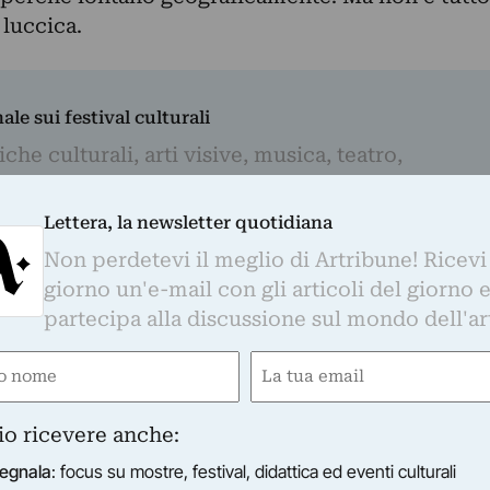
 luccica.
nale sui festival culturali
iche culturali, arti visive, musica, teatro,
design, artigianato, rigenerazione urbana e i
 da monitorare.
Lettera, la newsletter quotidiana
Non perdetevi il meglio di Artribune! Ricevi
Email
giorno un'e-mail con gli articoli del giorno 
(Required)
partecipa alla discussione sul mondo dell'ar
lsiasi momento: sul fondo di ogni mail che ti invieremo, troverai il link per
n cederà i tuoi dati a terze parti e utilizzerà i tuoi dati secondo le tue
e
Email
scrizione, Artribune cancellerà i tuoi dati personali dal proprio database.
sultare la nostra
Privacy Policy
.
ired)
(Required)
io ricevere anche:
egnala
: focus su mostre, festival, didattica ed eventi culturali