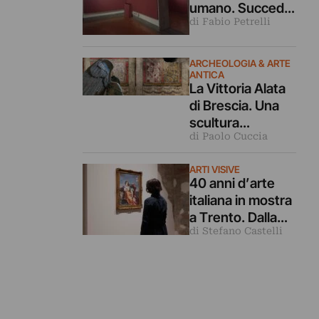
umano. Succede
di Fabio Petrelli
nelle fotografie di
Matilde Demele
in mostra a
ARCHEOLOGIA & ARTE
Roma
ANTICA
La Vittoria Alata
di Brescia. Una
scultura
di Paolo Cuccia
leggendaria vista
da 40 grandi
ARTI VISIVE
fotografi
40 anni d’arte
italiana in mostra
a Trento. Dalla
di Stefano Castelli
Transavanguardi
a a oggi