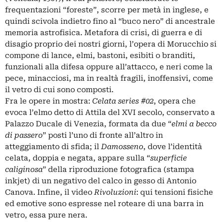
frequentazioni “foreste”, scorre per metà in inglese, e
quindi scivola indietro fino al “buco nero” di ancestrale
memoria astrofisica. Metafora di crisi, di guerra e di
disagio proprio dei nostri giorni, l’opera di Morucchio si
compone di lance, elmi, bastoni, esibiti o branditi,
funzionali alla difesa oppure all’attacco, e neri come la
pece, minacciosi, ma in realtà fragili, inoffensivi, come
il vetro di cui sono composti.
Fra le opere in mostra:
Celata series #02
, opera che
evoca l’elmo detto di Attila del XVI secolo, conservato a
Palazzo Ducale di Venezia, formata da due “
elmi a becco
di passero
” posti l’uno di fronte all’altro in
atteggiamento di sfida; il
Damosseno
, dove l’identità
celata, doppia e negata, appare sulla “
superficie
caliginosa
” della riproduzione fotografica (stampa
inkjet) di un negativo del calco in gesso di Antonio
Canova. Infine, il video
Rivoluzioni
: qui tensioni fisiche
ed emotive sono espresse nel roteare di una barra in
vetro, essa pure nera.