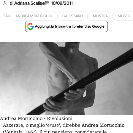
di Adriana Scalise
10/09/2011
TAG
ANDREA MORUCCHIO
CA' PESARO
MOSTRA
MUSEO
Andrea Morucchio - Rivoluzioni
Azzerare, o meglio ‘
erase’
, direbbe
Andrea Morucchio
(Venezia, 1967), il cui pensiero, considerate le