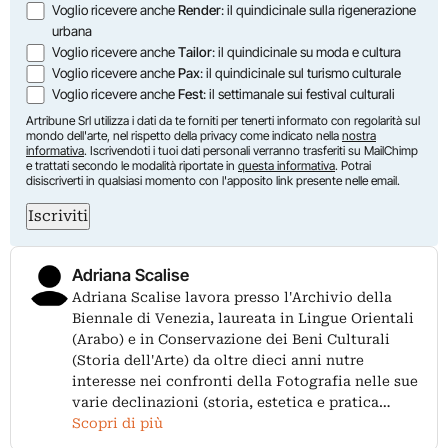
Voglio ricevere anche
Render
: il quindicinale sulla rigenerazione
urbana
Voglio ricevere anche
Tailor
: il quindicinale su moda e cultura
Voglio ricevere anche
Pax
: il quindicinale sul turismo culturale
Voglio ricevere anche
Fest
: il settimanale sui festival culturali
Artribune Srl utilizza i dati da te forniti per tenerti informato con regolarità sul
mondo dell'arte, nel rispetto della privacy come indicato nella
nostra
informativa
. Iscrivendoti i tuoi dati personali verranno trasferiti su MailChimp
e trattati secondo le modalità riportate in
questa informativa
. Potrai
disiscriverti in qualsiasi momento con l'apposito link presente nelle email.
Iscriviti
Adriana Scalise
Adriana Scalise lavora presso l'Archivio della
Biennale di Venezia, laureata in Lingue Orientali
(Arabo) e in Conservazione dei Beni Culturali
(Storia dell'Arte) da oltre dieci anni nutre
interesse nei confronti della Fotografia nelle sue
varie declinazioni (storia, estetica e pratica…
Scopri di più