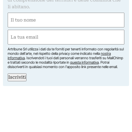
li abitano.
Nome
(Obbligatorio)
Nome
Email
(Obbligatorio)
Artribune Srl utilizza i dati da te forniti per tenerti informato con regolarità sul
mondo dell'arte, nel rispetto della privacy come indicato nella
nostra
informativa
. Iscrivendoti i tuoi dati personali verranno trasferiti su MailChimp
e trattati secondo le modalità riportate in
questa informativa
. Potrai
disiscriverti in qualsiasi momento con l'apposito link presente nelle email.
Iscriviti