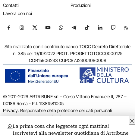
Contatti
Produzioni
Lavora con noi
Seguici su Facebook
Seguici su Instagram
Seguici su X
Seguici su YouTube
Seguici su WhatsApp
Seguici su Telegram
Seguici su TikTok
Seguici su Link
Seguici su
Segui
Sito realizzato con il contributo bando TOCC Decreto Direttoriale
n. 385 del 19/10/2022 PROT. PROGETTOTOCC0000125
COR15906233 CUPC87J23001080008
© 2011-2026 ARTRIBUNE srl – Corso Vittorio Emanuele II, 287 –
00186 Roma - P.I. 11381581005
Privacy: Responsabile della protezione dei dati personali
ARTRIBUNE srl – Corso Vittorio Emanuele II, 287 – 00186 Roma
Termini e condizioni
Privacy Policy
Cookie Policy
Credits
La prima cosa che leggerete ogni mattina!
Iscrivetevi alla newsletter quotidiana di Artribune