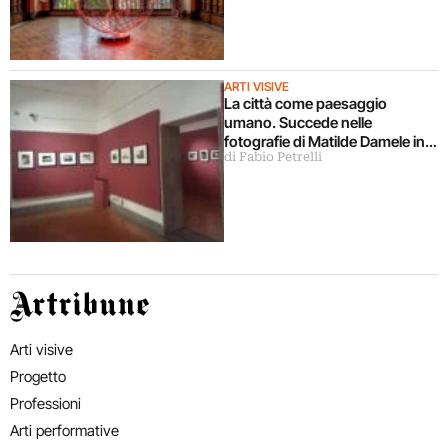
ARTI VISIVE
La città come paesaggio
umano. Succede nelle
fotografie di Matilde Damele in
di Fabio Petrelli
mostra a Roma
Artribune
Arti visive
Progetto
Professioni
Arti performative