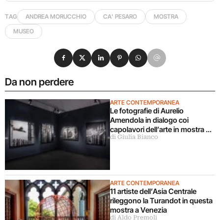
TAG
ANDREA MORUCCHIO
CA' PESARO
MOSTRA
MUSEO
Condividi su Facebook
Condividi su X
Condividi su LinkedIn
Condividi su Pinterest
Condividi su WhatsApp
Condividi su Email
Da non perdere
ARTE CONTEMPORANEA
Le fotografie di Aurelio
Amendola in dialogo coi
capolavori dell’arte in mostra a
di Giulia Bianco
Milano
ARTE CONTEMPORANEA
11 artiste dell’Asia Centrale
rileggono la Turandot in questa
mostra a Venezia
di Aldo Premoli