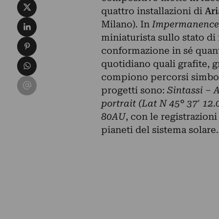
Condividi su X
quattro installazioni di
Ar
Condividi su LinkedIn
Milano). In
Impermanenc
miniaturista sullo stato d
Condividi su Pinterest
conformazione in sé quanto
Condividi su WhatsApp
quotidiano quali grafite, g
compiono percorsi simbolic
Condividi su Email
progetti sono:
Sintassi – A
portrait
(Lat N 45° 37′ 12.
80AU
,
con
le registrazion
pianeti del sistema solare.