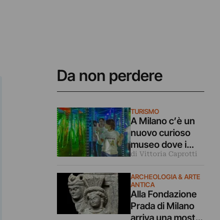
Da non perdere
TURISMO
A Milano c’è un
nuovo curioso
museo dove i
di Vittoria Caprotti
nostri cinque
sensi vengono
ARCHEOLOGIA & ARTE
ingannati
ANTICA
Alla Fondazione
Prada di Milano
arriva una mostra