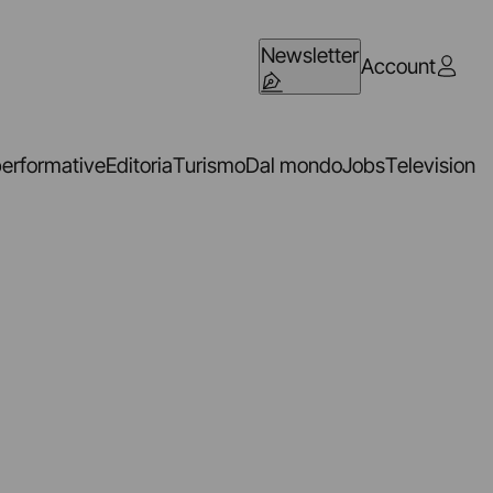
Newsletter
Account
performative
Editoria
Turismo
Dal mondo
Jobs
Television