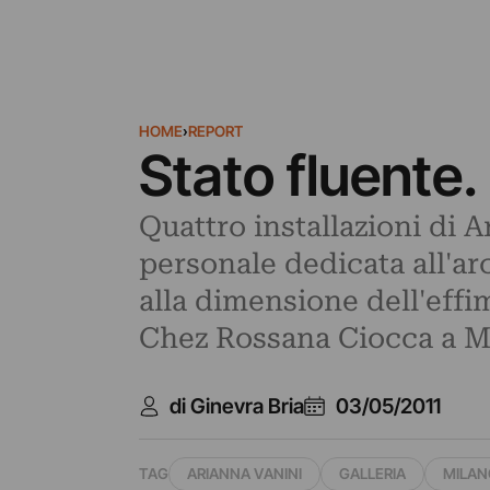
HOME
›
REPORT
Stato fluente.
Quattro installazioni di
personale dedicata all'ar
alla dimensione dell'effi
Chez Rossana Ciocca a Mi
di Ginevra Bria
03/05/2011
TAG
ARIANNA VANINI
GALLERIA
MILAN