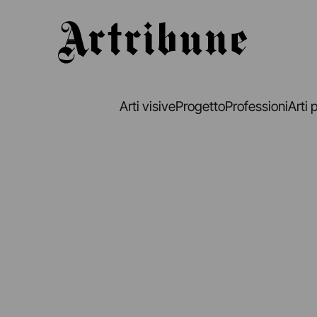
Artribune
Arti visive
Progetto
Professioni
Arti 