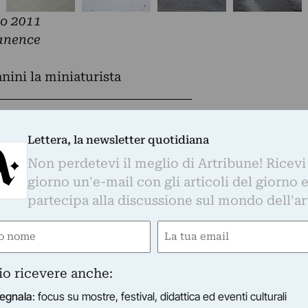
io 2011
anence
Whatsapp. È sufficiente
cliccare qui
per
d essere sempre aggiornati
Lettera, la newsletter quotidiana
Non perdetevi il meglio di Artribune! Ricevi
giorno un'e-mail con gli articoli del giorno 
partecipa alla discussione sul mondo dell'ar
otidiana
e
Email
o di Artribune! Ricevi ogni giorno un'e-mail con 
ired)
(Required)
partecipa alla discussione sul mondo dell'arte.
io ricevere anche:
Email
egnala
: focus su mostre, festival, didattica ed eventi culturali
(Required)