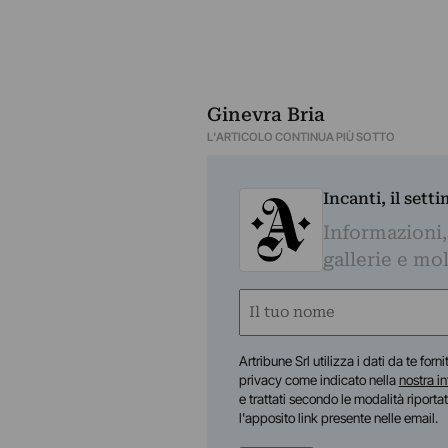
Ginevra Bria
L'ARTICOLO CONTINUA PIÙ SOTTO
Incanti, il sett
Informazioni,
gallerie e mol
Nome
(Required)
First
Artribune Srl utilizza i dati da te forn
privacy come indicato nella
nostra i
e trattati secondo le modalità riporta
l'apposito link presente nelle email.