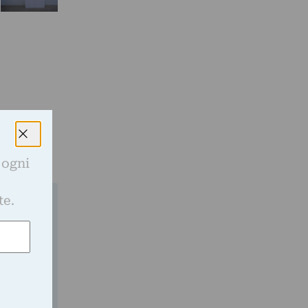
 ogni
e
te.
gli