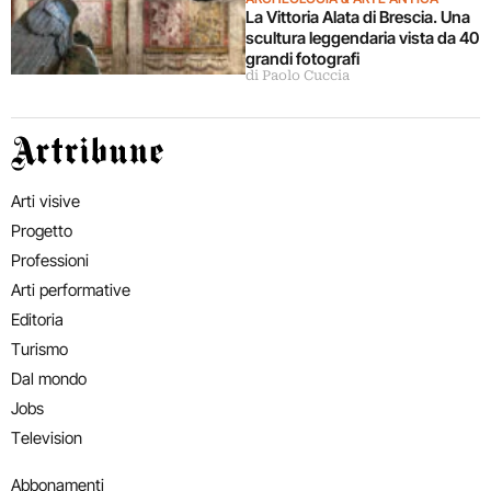
La Vittoria Alata di Brescia. Una
scultura leggendaria vista da 40
grandi fotografi
di Paolo Cuccia
Artribune
Arti visive
Progetto
Professioni
Arti performative
Editoria
Turismo
Dal mondo
Jobs
Television
Abbonamenti