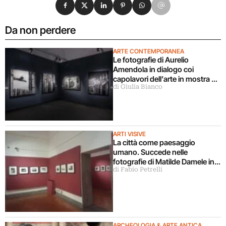
Condividi su Facebook
Condividi su X
Condividi su LinkedIn
Condividi su Pinterest
Condividi su WhatsApp
Condividi su Email
Da non perdere
ARTE CONTEMPORANEA
Le fotografie di Aurelio
Amendola in dialogo coi
capolavori dell’arte in mostra a
di Giulia Bianco
Milano
ARTI VISIVE
La città come paesaggio
umano. Succede nelle
fotografie di Matilde Damele in
di Fabio Petrelli
mostra a Roma
ARCHEOLOGIA & ARTE ANTICA