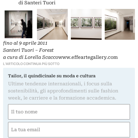
di Santeri Tuori
fino al 9 aprile 2011
Santeri Tuori – Forest
a cura di Lorella Scacco
www.effeartegallery.com
L'ARTICOLO CONTINUA PIÙ SOTTO
Tailor, il quindicinale su moda e cultura
Ultime tendenze internazionali, i focus sulla
sostenibilità, gli approfondimenti sulle fashion
week, le carriere e la formazione accademica.
Nome
(Obbligatorio)
Nome
Email
(Obbligatorio)