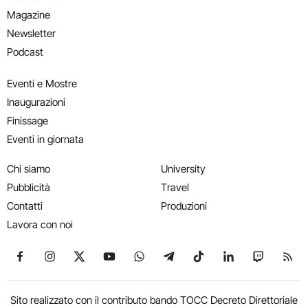
Magazine
Newsletter
Podcast
Eventi e Mostre
Inaugurazioni
Finissage
Eventi in giornata
Chi siamo
University
Pubblicità
Travel
Contatti
Produzioni
Lavora con noi
Seguici su Facebook
Seguici su Instagram
Seguici su X
Seguici su YouTube
Seguici su WhatsApp
Seguici su Telegram
Seguici su TikTok
Seguici su Link
Seguici su
Segui
Sito realizzato con il contributo bando TOCC Decreto Direttoriale