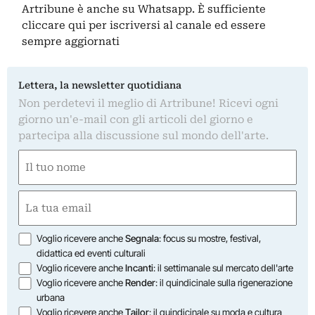
Artribune è anche su Whatsapp. È sufficiente
cliccare qui
per iscriversi al canale ed essere
sempre aggiornati
Lettera, la newsletter quotidiana
Non perdetevi il meglio di Artribune! Ricevi ogni
giorno un'e-mail con gli articoli del giorno e
partecipa alla discussione sul mondo dell'arte.
Nome
(Obbligatorio)
Nome
Email
(Obbligatorio)
Opzioni
Voglio ricevere anche
Segnala
: focus su mostre, festival,
didattica ed eventi culturali
Voglio ricevere anche
Incanti
: il settimanale sul mercato dell'arte
Voglio ricevere anche
Render
: il quindicinale sulla rigenerazione
urbana
Voglio ricevere anche
Tailor
: il quindicinale su moda e cultura