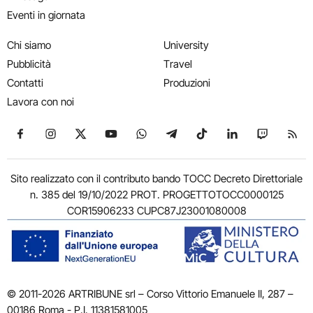
Eventi in giornata
Chi siamo
University
Pubblicità
Travel
Contatti
Produzioni
Lavora con noi
Seguici su Facebook
Seguici su Instagram
Seguici su X
Seguici su YouTube
Seguici su WhatsApp
Seguici su Telegram
Seguici su TikTok
Seguici su Link
Seguici su
Segui
Sito realizzato con il contributo bando TOCC Decreto Direttoriale
n. 385 del 19/10/2022 PROT. PROGETTOTOCC0000125
COR15906233 CUPC87J23001080008
© 2011-2026 ARTRIBUNE srl – Corso Vittorio Emanuele II, 287 –
00186 Roma - P.I. 11381581005