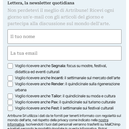
Lettera, la newsletter quotidiana
Non perdetevi il meglio di Artribune! Ricevi ogni
giorno un'e-mail con gli articoli del giorno e
partecipa alla discussione sul mondo dell'arte.
Nome
(Required)
First
Email
(Required)
Opzioni
Voglio ricevere anche
Segnala
: focus su mostre, festival,
didattica ed eventi culturali
Voglio ricevere anche
Incanti
: il settimanale sul mercato dell'arte
Voglio ricevere anche
Render
: il quindicinale sulla rigenerazione
urbana
Voglio ricevere anche
Tailor
: il quindicinale su moda e cultura
Voglio ricevere anche
Pax
: il quindicinale sul turismo culturale
Voglio ricevere anche
Fest
: il settimanale sui festival culturali
Artribune Srl utilizza i dati da te forniti per tenerti informato con regolarità sul
mondo dell'arte, nel rispetto della privacy come indicato nella
nostra
informativa
. Iscrivendoti i tuoi dati personali verranno trasferiti su MailChimp
e trattati secondo le modalità riportate in
questa informativa
. Potrai