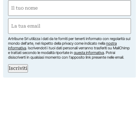
Nome
(Required)
First
Email
(Required)
Artribune Srl utilizza i dati da te forniti per tenerti informato con regolarità sul
mondo dell'arte, nel rispetto della privacy come indicato nella
nostra
informativa
. Iscrivendoti i tuoi dati personali verranno trasferiti su MailChimp
e trattati secondo le modalità riportate in
questa informativa
. Potrai
disiscriverti in qualsiasi momento con l'apposito link presente nelle email.
Iscriviti