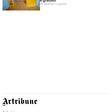
è gratuito
di Matteo Lupetti
Artribune