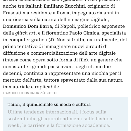
anche tre italiani:
Emiliano Zucchini
, originario di
Frascati ma residente a Roma, impegnato da anni in
una ricerca sulla natura dell’immagine digitale;
Domenico Dom Barra,
di Napoli, poliedrico esponente
della
glitch art
, e il fiorentino
Paolo Cimica
, specialista
in computer grafica 3D.
Non si tratta, naturalmente, del
primo tentativo di immaginare nuovi circuiti di
diffusione e commercializzazione dell’arte digitale
(intesa come opera sotto forma di file), un genere che
nonostante i grandi passi avanti degli ultimi due
decenni, continua a rappresentare una nicchia per il
mercato dell’arte, tuttora spaventato dalla sua natura
immateriale e replicabile.
L'ARTICOLO CONTINUA PIÙ SOTTO
Tailor, il quindicinale su moda e cultura
Ultime tendenze internazionali, i focus sulla
sostenibilità, gli approfondimenti sulle fashion
week, le carriere e la formazione accademica.