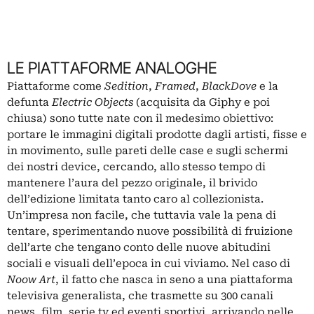
LE PIATTAFORME ANALOGHE
Piattaforme come
Sedition
,
Framed
,
BlackDove
e la
defunta
Electric Objects
(acquisita da Giphy e poi
chiusa)
sono tutte nate con il medesimo obiettivo:
portare le
immagini
digitali prodotte dagli artisti, fisse e
in movimento, sulle pareti delle case e sugli schermi
dei nostri device, cercando, allo stesso tempo di
mantenere l’aura del pezzo originale, il brivido
dell’edizione limitata tanto caro al collezionista.
Un’impresa non facile, che tuttavia vale la pena di
tentare, sperimentando nuove possibilità di fruizione
dell’arte che tengano conto delle nuove abitudini
sociali e visuali dell’epoca in cui viviamo. Nel caso di
Noow Art
, il fatto che nasca in seno a una piattaforma
televisiva generalista, che trasmette su 300 canali
news, film, serie tv ed eventi sportivi, arrivando nelle