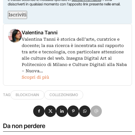
disiscriverti in qualsiasi momento con l'apposito link presente nelle email.
Iscriviti
Valentina Tanni
Valentina Tanni è storica dell’arte, curatrice e
docente; la sua ricerca è incentrata sul rapporto
tra arte e tecnologia, con particolare attenzione
alle culture del web. Insegna Digital Art al
Politecnico di Milano e Culture Digitali alla Naba
– Nuova…
Scopri di più
TAG
BLOCKCHAIN
COLLEZIONISMO
Condividi su Facebook
Condividi su X
Condividi su LinkedIn
Condividi su Pinterest
Condividi su WhatsApp
Condividi su Email
Da non perdere