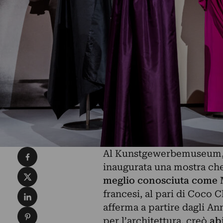
Condividi su Facebook
Al Kunstgewerbemuseum, il
inaugurata una mostra che
Condividi su X
meglio conosciuta come
Condividi su LinkedIn
francesi, al pari di Coco 
afferma a partire dagli An
Condividi su Pinterest
per l’architettura, creò
ab