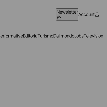
Newsletter
Account
performative
Editoria
Turismo
Dal mondo
Jobs
Television