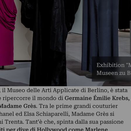
Exhibition "
Museen zu Be
 Museo delle Arti Applicate di Berlino, è stata
 ripercorre il mondo di
Germaine Émilie Krebs,
 Madame Grès
. Tra le prime grandi couturier
Chanel ed Elsa Schiaparelli, Madame Grès si
ni Trenta. Tant’è che, spinta dalla sua passione
iti per dive di Hollywood come Marlene