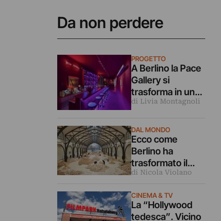
Da non perdere
PROGETTO
A Berlino la Pace
Gallery si
trasforma in un
di Livia Montagnoli
bar d’artista (per
una mostra
sull’innocenza
DAL MONDO
Ecco come
perduta)
Berlino ha
trasformato il
di Nicola Violano
lascito terribile
della guerra in
CINEMA & TV
cultura
La “Hollywood
e
tedesca”. Vicino