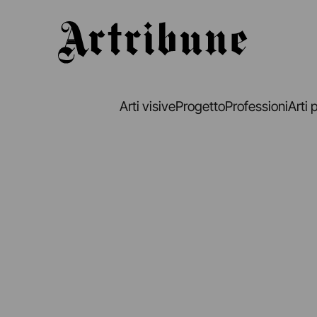
Artribune
Arti visive
Progetto
Professioni
Arti 