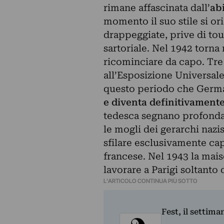
rimane affascinata dall’
ab
momento il suo stile si or
drappeggiate, prive di tou
sartoriale. Nel 1942 torna 
ricominciare da capo. Tre
all’Esposizione Universale
questo periodo che Germa
e diventa definitivamen
tedesca segnano profondamen
le mogli dei gerarchi nazi
sfilare esclusivamente capi
francese. Nel 1943 la mai
lavorare a Parigi soltanto
L'ARTICOLO CONTINUA PIÙ SOTTO
Fest, il settima