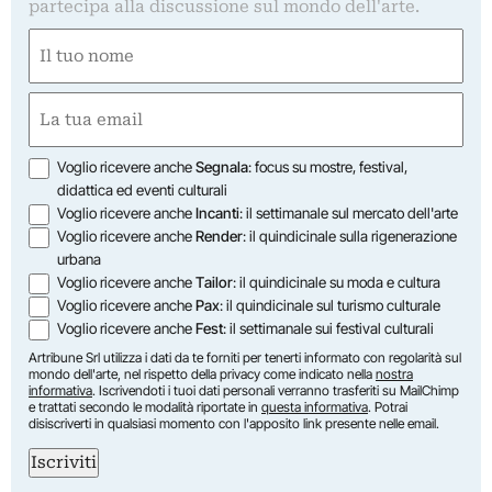
partecipa alla discussione sul mondo dell'arte.
Nome
(Obbligatorio)
Nome
Email
(Obbligatorio)
Opzioni
Voglio ricevere anche
Segnala
: focus su mostre, festival,
didattica ed eventi culturali
Voglio ricevere anche
Incanti
: il settimanale sul mercato dell'arte
Voglio ricevere anche
Render
: il quindicinale sulla rigenerazione
urbana
Voglio ricevere anche
Tailor
: il quindicinale su moda e cultura
Voglio ricevere anche
Pax
: il quindicinale sul turismo culturale
Voglio ricevere anche
Fest
: il settimanale sui festival culturali
Artribune Srl utilizza i dati da te forniti per tenerti informato con regolarità sul
mondo dell'arte, nel rispetto della privacy come indicato nella
nostra
informativa
. Iscrivendoti i tuoi dati personali verranno trasferiti su MailChimp
e trattati secondo le modalità riportate in
questa informativa
. Potrai
disiscriverti in qualsiasi momento con l'apposito link presente nelle email.
Iscriviti