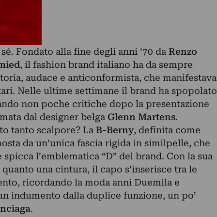
 sé. Fondato alla fine degli anni ‘70 da
Renzo
mied
, il fashion brand italiano ha da sempre
oria, audace e anticonformista, che manifestava
ari. Nelle ultime settimane il brand ha spopolato
rando non poche critiche dopo la presentazione
rmata dal designer belga
Glenn Martens
.
to tanto scalpore? La
B-Berny
, definita come
ta da un’unica fascia rigida in similpelle, che
e spicca l’emblematica “D” del brand. Con la sua
quanto una cintura, il capo s’inserisce tra le
to, ricordando la moda anni Duemila e
un indumento dalla duplice funzione, un po’
enciaga
.