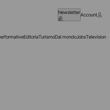
Newsletter
Account
performative
Editoria
Turismo
Dal mondo
Jobs
Television