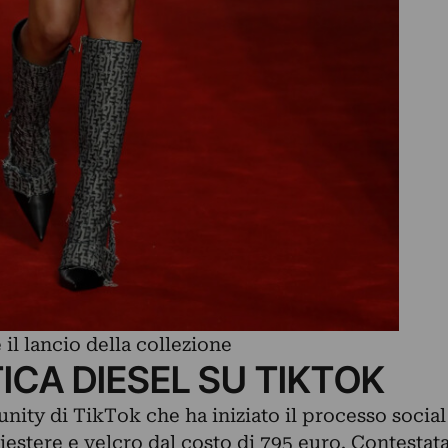
il lancio della collezione
TICA DIESEL SU TIKTOK
nity di TikTok che ha iniziato il processo social
liestere e velcro dal costo di 795 euro. Contestat