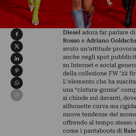
Condividi su Facebook
Diesel
adora far parlare di
Rosso
e
Adriano Goldsch
Condividi su X
avuto un
’attitude
provocat
Condividi su LinkedIn
anche negli spot pubblicit
su Internet e social gene
Condividi su Pinterest
della collezione FW ’22 fi
Condividi su WhatsApp
L’elemento che ha suscita
una “cintura-gonna” compos
Condividi su Email
si chiude sul davanti, dov
silhouette curva ma rigida 
nuove tendenze del momen
offrendo al tempo stesso 
come i pantaboots di
Bal