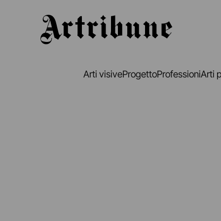
Artribune
Arti visive
Progetto
Professioni
Arti 