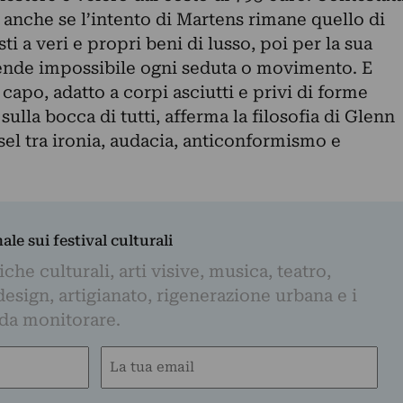
, anche se l’intento di Martens rimane quello di
ti a veri e propri beni di lusso, poi per la sua
ende impossibile ogni seduta o movimento. E
l capo, adatto a corpi asciutti e privi di forme
sulla bocca di tutti, afferma la filosofia di Glenn
sel tra ironia, audacia, anticonformismo e
nale sui festival culturali
iche culturali, arti visive, musica, teatro,
design, artigianato, rigenerazione urbana e i
 da monitorare.
Email
(Obbligatorio)