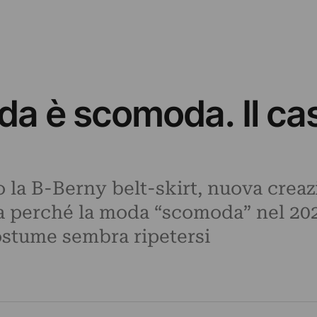
a è scomoda. Il caso
 la B-Berny belt-skirt, nuova creazi
a perché la moda “scomoda” nel 20
costume sembra ripetersi