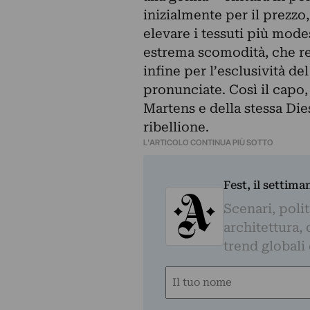
inizialmente per il prezzo
elevare i tessuti più modes
estrema scomodità, che r
infine per l’esclusività de
pronunciate. Così il capo, 
Martens e della stessa Die
ribellione.
L'ARTICOLO CONTINUA PIÙ SOTTO
Fest, il settima
Scenari, polit
architettura, 
trend globali
Nome
(Obbligatorio)
Nome