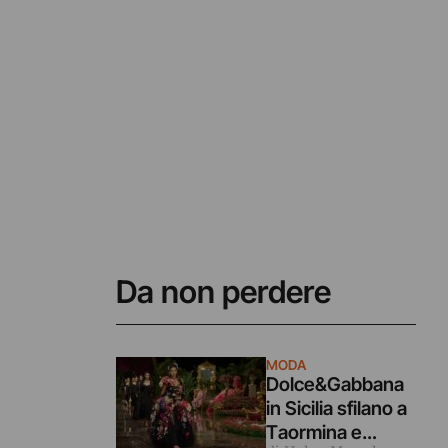
Da non perdere
MODA
Dolce&Gabbana
in Sicilia sfilano a
Taormina e