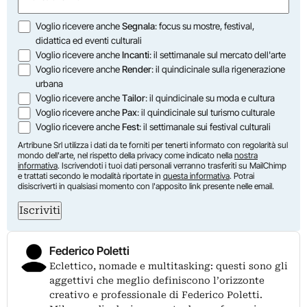
(Obbligatorio)
Opzioni
Voglio ricevere anche
Segnala
: focus su mostre, festival,
didattica ed eventi culturali
Voglio ricevere anche
Incanti
: il settimanale sul mercato dell'arte
Voglio ricevere anche
Render
: il quindicinale sulla rigenerazione
urbana
Voglio ricevere anche
Tailor
: il quindicinale su moda e cultura
Voglio ricevere anche
Pax
: il quindicinale sul turismo culturale
Voglio ricevere anche
Fest
: il settimanale sui festival culturali
Artribune Srl utilizza i dati da te forniti per tenerti informato con regolarità sul
mondo dell'arte, nel rispetto della privacy come indicato nella
nostra
informativa
. Iscrivendoti i tuoi dati personali verranno trasferiti su MailChimp
e trattati secondo le modalità riportate in
questa informativa
. Potrai
disiscriverti in qualsiasi momento con l'apposito link presente nelle email.
Iscriviti
Federico Poletti
Eclettico, nomade e multitasking: questi sono gli
aggettivi che meglio definiscono l’orizzonte
creativo e professionale di Federico Poletti.