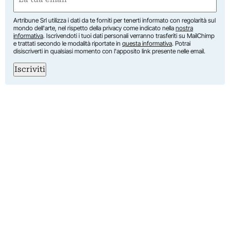
(Obbligatorio)
Artribune Srl utilizza i dati da te forniti per tenerti informato con regolarità sul
mondo dell'arte, nel rispetto della privacy come indicato nella
nostra
informativa
. Iscrivendoti i tuoi dati personali verranno trasferiti su MailChimp
e trattati secondo le modalità riportate in
questa informativa
. Potrai
disiscriverti in qualsiasi momento con l'apposito link presente nelle email.
Iscriviti