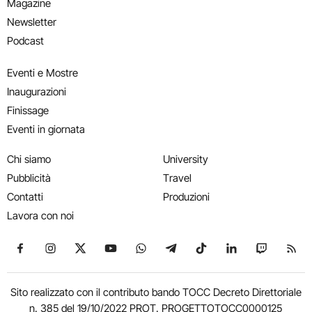
Magazine
Newsletter
Podcast
Eventi e Mostre
Inaugurazioni
Finissage
Eventi in giornata
Chi siamo
University
Pubblicità
Travel
Contatti
Produzioni
Lavora con noi
Seguici su Facebook
Seguici su Instagram
Seguici su X
Seguici su YouTube
Seguici su WhatsApp
Seguici su Telegram
Seguici su TikTok
Seguici su Link
Seguici su
Segui
Sito realizzato con il contributo bando TOCC Decreto Direttoriale
n. 385 del 19/10/2022 PROT. PROGETTOTOCC0000125