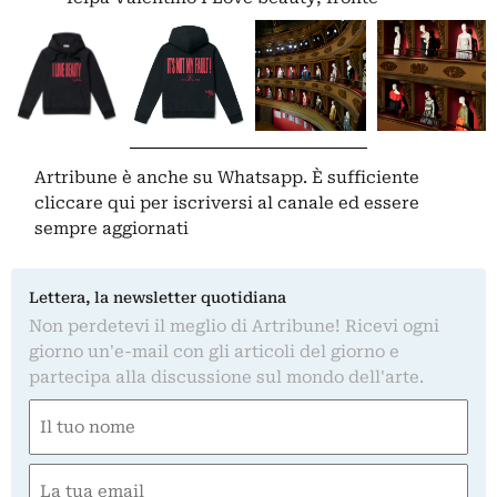
Artribune è anche su Whatsapp. È sufficiente
cliccare qui
per iscriversi al canale ed essere
sempre aggiornati
Lettera, la newsletter quotidiana
Non perdetevi il meglio di Artribune! Ricevi ogni
giorno un'e-mail con gli articoli del giorno e
partecipa alla discussione sul mondo dell'arte.
Nome
(Obbligatorio)
Nome
Email