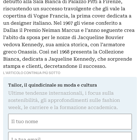
debutto alla Sala Bianca di Palazzo Pitti a Firenze,
riscuotendo un successo travolgente che gli vale la
copertina di Vogue Francia, la prima cover dedicata a
un designer italiano. Nel 1967 gli viene conferito a
Dallas il Premio Neiman Marcus e l’anno seguente crea
l’abito da sposa per le nozze di Jacqueline Bouvier
vedova Kennedy, sua amica storica, con l’armatore
greco Onassis. Così nel 1968 presenta la Collezione
Bianca, dedicata a Jaqueline Kennedy, che sorprende
stampa e clienti, decretandone il successo.
L'ARTICOLO CONTINUA PIÙ SOTTO
Tailor, il quindicinale su moda e cultura
Ultime tendenze internazionali, i focus sulla
sostenibilità, gli approfondimenti sulle fashion
week, le carriere e la formazione accademica.
Nome
(Obbligatorio)
Nome
Email