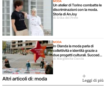
MODA
Un atelier di Torino combatte le
discriminazioni con la moda.
Storia di AnJoy
di Erika del Prete
MODA
In Olanda la moda parla di
collettività e identità grazie a
due progetti culturali. Succede
di Margherita Cuccia
a Maastricht
Altri articoli di: moda
Leggi di più