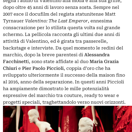
segna l’addio di Valentino alla moda e alla sua griffe,
dopo oltre 45 anni di lavoro senza sosta. Sempre nel
2007 esce il docufilm del regista statunitense Matt
Tyrnauer
Valentino: The Last Emperor
, ennesima
consacrazione per lo stilista questa volta sul grande
schermo. La pellicola racconta gli ultimi due anni di
attività di Valentino, ed è girata tra passerelle,
backstage e interviste. Da quel momento le redini del
marchio, dopo la breve parentesi di
Alessandra
Facchinett
i, sono state affidate al duo
Maria Grazia
Chiuri
e
Pier Paolo Piccioli
, coppia d’oro che ha
sviluppato ulteriormente il successo della maison fino
al 2016, anno della separazione. In questi anni Piccioli
ha ampiamente dimostrato le mille potenzialità
espressive del marchio tra couture, ready to wear e
progetti speciali, traghettandolo verso nuovi orizzonti.