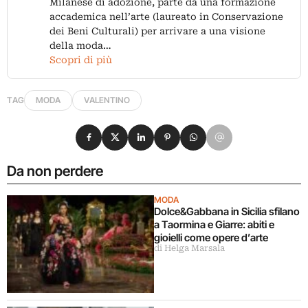
Milanese di adozione, parte da una formazione
accademica nell’arte (laureato in Conservazione
dei Beni Culturali) per arrivare a una visione
della moda…
Scopri di più
TAG
MODA
VALENTINO
Condividi su Facebook
Condividi su X
Condividi su LinkedIn
Condividi su Pinterest
Condividi su WhatsApp
Condividi su Email
Da non perdere
MODA
Dolce&Gabbana in Sicilia sfilano
a Taormina e Giarre: abiti e
gioielli come opere d’arte
di Helga Marsala