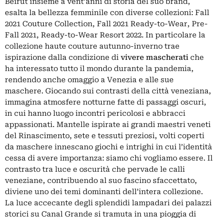
Beirut insieme a vent’anni di storia del suo brand,
esalta la bellezza femminile con diverse collezioni: Fall
2021 Couture Collection, Fall 2021 Ready-to-Wear, Pre-
Fall 2021, Ready-to-Wear Resort 2022. In particolare la
collezione haute couture autunno-inverno trae
ispirazione dalla condizione di
vivere mascherati
che
ha interessato tutto il mondo durante la pandemia,
rendendo anche omaggio a Venezia e alle sue
maschere. Giocando sui contrasti della città veneziana,
immagina atmosfere notturne fatte di passaggi oscuri,
in cui hanno luogo incontri pericolosi e abbracci
appassionati. Mantelle ispirate ai grandi maestri veneti
del Rinascimento, sete e tessuti preziosi, volti coperti
da maschere innescano giochi e intrighi in cui l’identità
cessa di avere importanza: siamo chi vogliamo essere. Il
contrasto tra luce e oscurità che pervade le calli
veneziane, contribuendo al suo fascino sfaccettato,
diviene uno dei temi dominanti dell’intera collezione.
La luce accecante degli splendidi lampadari dei palazzi
storici su Canal Grande si tramuta in una pioggia di