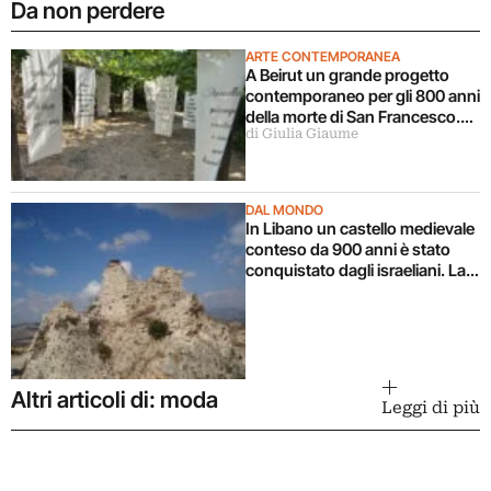
Da non perdere
ARTE CONTEMPORANEA
A Beirut un grande progetto
contemporaneo per gli 800 anni
della morte di San Francesco.
di Giulia Giaume
L’intervista
DAL MONDO
In Libano un castello medievale
conteso da 900 anni è stato
conquistato dagli israeliani. La
storia di questo patrimonio
Altri articoli di: moda
Leggi di più