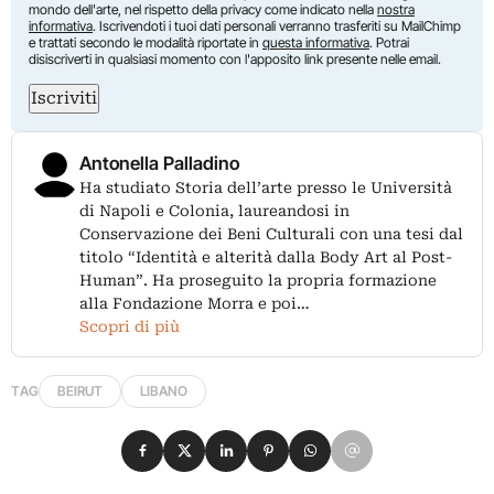
mondo dell'arte, nel rispetto della privacy come indicato nella
nostra
informativa
. Iscrivendoti i tuoi dati personali verranno trasferiti su MailChimp
e trattati secondo le modalità riportate in
questa informativa
. Potrai
disiscriverti in qualsiasi momento con l'apposito link presente nelle email.
Iscriviti
Antonella Palladino
Ha studiato Storia dell’arte presso le Università
di Napoli e Colonia, laureandosi in
Conservazione dei Beni Culturali con una tesi dal
titolo “Identità e alterità dalla Body Art al Post-
Human”. Ha proseguito la propria formazione
alla Fondazione Morra e poi…
Scopri di più
TAG
BEIRUT
LIBANO
Condividi su Facebook
Condividi su X
Condividi su LinkedIn
Condividi su Pinterest
Condividi su WhatsApp
Condividi su Email