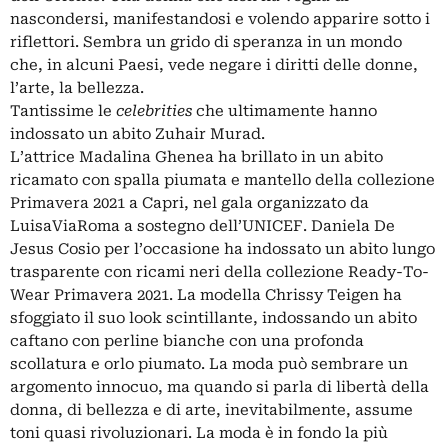
nascondersi, manifestandosi e volendo apparire sotto i
riflettori. Sembra un grido di speranza in un mondo
che, in alcuni Paesi, vede negare i diritti delle donne,
l’arte, la bellezza.
Tantissime le
celebrities
che ultimamente hanno
indossato un abito Zuhair Murad.
L’attrice Madalina Ghenea ha brillato in un abito
ricamato con spalla piumata e mantello della collezione
Primavera 2021 a Capri, nel gala organizzato da
LuisaViaRoma a sostegno dell’UNICEF. Daniela De
Jesus Cosio per l’occasione ha indossato un abito lungo
trasparente con ricami neri della collezione Ready-To-
Wear Primavera 2021. La modella Chrissy Teigen ha
sfoggiato il suo look scintillante, indossando un abito
caftano con perline bianche con una profonda
scollatura e orlo piumato. La moda può sembrare un
argomento innocuo, ma quando si parla di libertà della
donna, di bellezza e di arte, inevitabilmente, assume
toni quasi rivoluzionari. La moda è in fondo la più