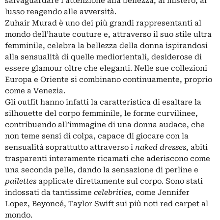
salvaguardare l’attenzione alla bellezza, al mistero, al
lusso reagendo alle avversità.
Zuhair Murad è uno dei più grandi rappresentanti al
mondo dell’haute couture e, attraverso il suo stile ultra
femminile, celebra la bellezza della donna ispirandosi
alla sensualità di quelle mediorientali, desiderose di
essere glamour oltre che eleganti. Nelle sue collezioni
Europa e Oriente si combinano continuamente, proprio
come a Venezia.
Gli outfit hanno infatti la caratteristica di esaltare la
silhouette del corpo femminile, le forme curvilinee,
contribuendo all’immagine di una donna audace, che
non teme sensi di colpa, capace di giocare con la
sensualità soprattutto attraverso i
naked dresses
, abiti
trasparenti interamente ricamati che aderiscono come
una seconda pelle, dando la sensazione di perline e
pailettes
applicate direttamente sul corpo. Sono stati
indossati da tantissime
celebrities
, come Jennifer
Lopez, Beyoncé, Taylor Swift sui più noti red carpet al
mondo.