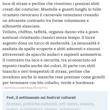
luce di strass e perline che rivestono i preziosi abiti
creati dal couturier. Mantelle e guanti lunghi in tulle
ricamato rievocano il carnevale veneziano creando
un attraente contrasto tra forme voluminose e
silhouette slanciate.
Velluto, chiffon, taffetà, organza danno vita a
gown
sontuosi rivisitando classici senza tempo. Il lurex
argento dona un tocco di modernità. La sensualità è
esaltata da spalle scoperte e abiti aderenti e sinuosi
attraversati da spacchi audaci e sapienti asimmetrie.
Il contrasto tra luce e oscurità, tra sconosciuto ed
esposto risalta anche dai colori. Si parte con abiti
bianchi e neri tempestati di strass, perline che
invadono anche le maniche rese preziose come gioielli
per terminare con blu cobalto, verde e bordeaux.
L'ARTICOLO CONTINUA PIÙ SOTTO
Fest, il settimanale sui festival culturali
Scenari, politiche culturali, arti visive, musica,
teatro, architettura, design, artigianato,