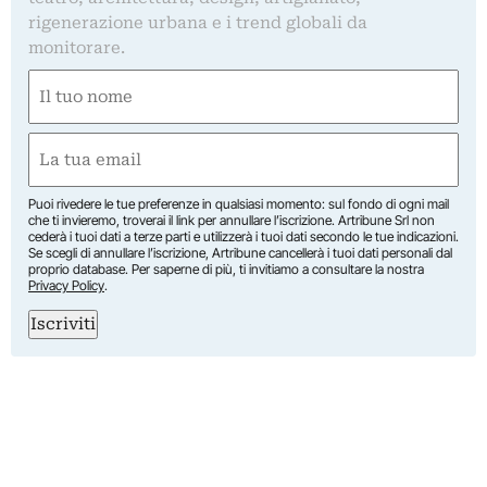
rigenerazione urbana e i trend globali da
monitorare.
Nome
(Required)
First
Email
(Required)
Puoi rivedere le tue preferenze in qualsiasi momento: sul fondo di ogni mail
che ti invieremo, troverai il link per annullare l’iscrizione. Artribune Srl non
cederà i tuoi dati a terze parti e utilizzerà i tuoi dati secondo le tue indicazioni.
Se scegli di annullare l’iscrizione, Artribune cancellerà i tuoi dati personali dal
proprio database. Per saperne di più, ti invitiamo a consultare la nostra
Privacy Policy
.
Iscriviti