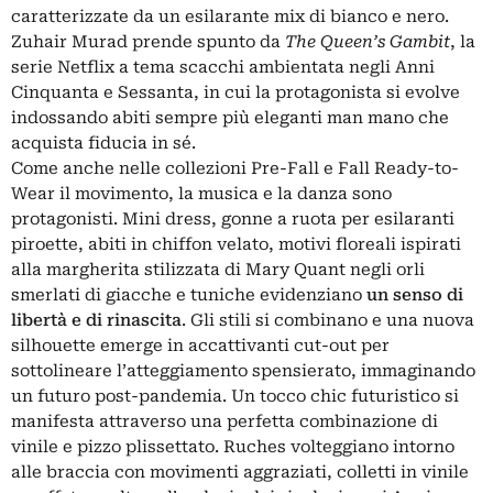
caratterizzate da un esilarante mix di bianco e nero.
Zuhair Murad prende spunto da
The Queen’s Gambit
, la
serie Netflix a tema scacchi ambientata negli Anni
Cinquanta e Sessanta, in cui la protagonista si evolve
indossando abiti sempre più eleganti man mano che
acquista fiducia in sé.
Come anche nelle collezioni Pre-Fall e Fall Ready-to-
Wear il movimento, la musica e la danza sono
protagonisti. Mini dress, gonne a ruota per esilaranti
piroette, abiti in chiffon velato, motivi floreali ispirati
alla margherita stilizzata di
Mary Quant
negli orli
smerlati di giacche e tuniche evidenziano
un senso di
libertà e di rinascita
. Gli stili si combinano e una nuova
silhouette emerge in accattivanti cut-out per
sottolineare l’atteggiamento spensierato, immaginando
un futuro post-pandemia. Un tocco chic futuristico si
manifesta attraverso una perfetta combinazione di
vinile e pizzo plissettato. Ruches volteggiano intorno
alle braccia con movimenti aggraziati, colletti in vinile