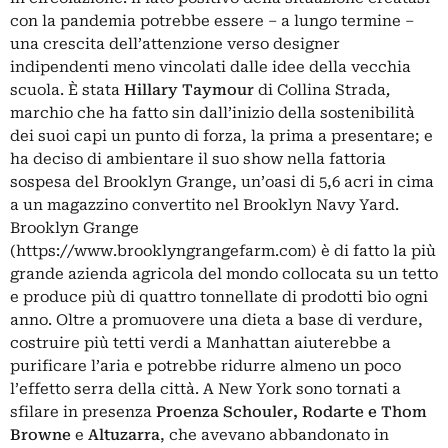
con la pandemia potrebbe essere – a lungo termine –
una crescita dell’attenzione verso designer
indipendenti meno vincolati dalle idee della vecchia
scuola. È stata
Hillary Taymour
di Collina Strada
,
marchio che ha fatto sin dall’inizio della sostenibilità
dei suoi capi un punto di forza, la prima a presentare; e
ha deciso di ambientare il suo show nella fattoria
sospesa del Brooklyn Grange, un’oasi di 5,6 acri in cima
a un magazzino convertito nel Brooklyn Navy Yard.
Brooklyn Grange
(
https://www.brooklyngrangefarm.com
) è di fatto la più
grande azienda agricola del mondo collocata su un tetto
e produce più di quattro tonnellate di prodotti bio ogni
anno. Oltre a promuovere una dieta a base di verdure,
costruire più tetti verdi a Manhattan aiuterebbe a
purificare l’aria e potrebbe ridurre almeno un poco
l’effetto serra della città. A New York sono tornati a
sfilare in presenza
Proenza Schouler, Rodarte e Thom
Browne
e
Altuzarra
, che avevano abbandonato in