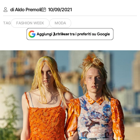
di Aldo Premoli
10/09/2021
TAG
FASHION WEEK
MODA