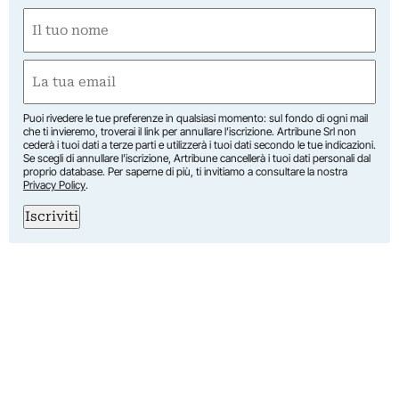
Nome
(Required)
First
Email
(Required)
Puoi rivedere le tue preferenze in qualsiasi momento: sul fondo di ogni mail
che ti invieremo, troverai il link per annullare l’iscrizione. Artribune Srl non
cederà i tuoi dati a terze parti e utilizzerà i tuoi dati secondo le tue indicazioni.
Se scegli di annullare l’iscrizione, Artribune cancellerà i tuoi dati personali dal
proprio database. Per saperne di più, ti invitiamo a consultare la nostra
Privacy Policy
.
Iscriviti