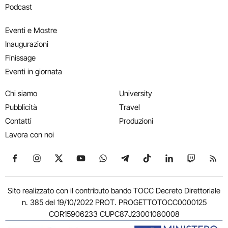
Podcast
Eventi e Mostre
Inaugurazioni
Finissage
Eventi in giornata
Chi siamo
University
Pubblicità
Travel
Contatti
Produzioni
Lavora con noi
Seguici su Facebook
Seguici su Instagram
Seguici su X
Seguici su YouTube
Seguici su WhatsApp
Seguici su Telegram
Seguici su TikTok
Seguici su Link
Seguici su
Segui
Sito realizzato con il contributo bando TOCC Decreto Direttoriale
n. 385 del 19/10/2022 PROT. PROGETTOTOCC0000125
COR15906233 CUPC87J23001080008