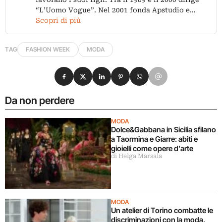
“L’Uomo Vogue”. Nel 2001 fonda Apstudio e…
Scopri di più
TAG
FASHION WEEK
MODA
Condividi su Facebook
Condividi su X
Condividi su LinkedIn
Condividi su Pinterest
Condividi su WhatsApp
Condividi su Email
Da non perdere
MODA
Dolce&Gabbana in Sicilia sfilano
a Taormina e Giarre: abiti e
gioielli come opere d’arte
di Helga Marsala
MODA
Un atelier di Torino combatte le
discriminazioni con la moda.