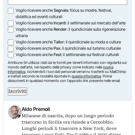
Opzioni
Voglio ricevere anche
Segnala
: focus su mostre, festival,
didattica ed eventi culturali
Voglio ricevere anche
Incanti
: il settimanale sul mercato dell'arte
Voglio ricevere anche
Render
: il quindicinale sulla rigenerazione
urbana
Voglio ricevere anche
Tailor
: il quindicinale su moda e cultura
Voglio ricevere anche
Pax
: il quindicinale sul turismo culturale
Voglio ricevere anche
Fest
: il settimanale sui festival culturali
Artribune Srl utilizza i dati da te forniti per tenerti informato con regolarità sul
mondo dell'arte, nel rispetto della privacy come indicato nella
nostra
informativa
. Iscrivendoti i tuoi dati personali verranno trasferiti su MailChimp
e trattati secondo le modalità riportate in
questa informativa
. Potrai
disiscriverti in qualsiasi momento con l'apposito link presente nelle email.
Iscriviti
Aldo Premoli
Milanese di nascita, dopo un lungo periodo
trascorso in Sicilia ora risiede a Cernobbio.
Lunghi periodi li trascorre a New York, dove
lavorano i suoi figli. Tra il 1989 e il 2000 dirige