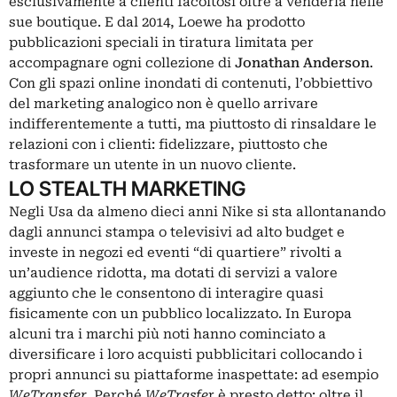
esclusivamente a clienti facoltosi oltre a venderla nelle
sue boutique. E dal 2014, Loewe ha prodotto
pubblicazioni speciali in tiratura limitata per
accompagnare ogni collezione di
Jonathan Anderson
.
Con gli spazi online inondati di contenuti, l’obbiettivo
del marketing analogico non è quello arrivare
indifferentemente a tutti, ma piuttosto di rinsaldare le
relazioni con i clienti: fidelizzare, piuttosto che
trasformare un utente in un nuovo cliente.
LO STEALTH MARKETING
Negli Usa da almeno dieci anni Nike si sta allontanando
dagli annunci stampa o televisivi ad alto budget e
investe in negozi ed eventi “di quartiere” rivolti a
un’audience ridotta, ma dotati di servizi a valore
aggiunto che le consentono di interagire quasi
fisicamente con un pubblico localizzato. In Europa
alcuni tra i marchi più noti hanno cominciato a
diversificare i loro acquisti pubblicitari collocando i
propri annunci su piattaforme inaspettate: ad esempio
WeTransfer
. Perché
WeTrasfe
r è presto detto: oltre il