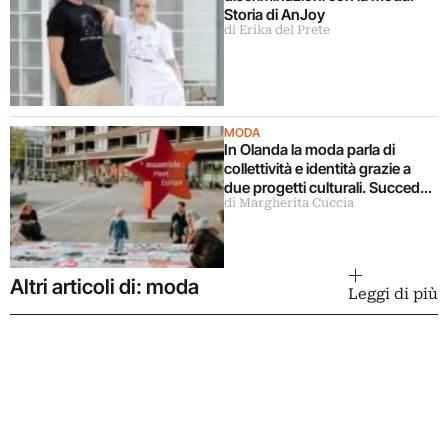
Storia di AnJoy
di Erika del Prete
MODA
In Olanda la moda parla di
collettività e identità grazie a
due progetti culturali. Succede
di Margherita Cuccia
a Maastricht
Altri articoli di: moda
Leggi di più