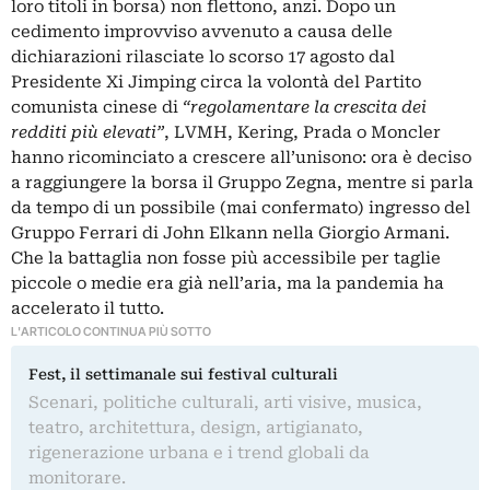
loro titoli in borsa) non flettono, anzi. Dopo un
cedimento improvviso avvenuto a causa delle
dichiarazioni rilasciate lo scorso 17 agosto dal
Presidente Xi Jimping circa la volontà del Partito
comunista cinese di
“regolamentare la crescita dei
redditi più elevati”
, LVMH, Kering, Prada o Moncler
hanno ricominciato a crescere all’unisono: ora è deciso
a raggiungere la borsa il Gruppo Zegna, mentre si parla
da tempo di un possibile (mai confermato) ingresso del
Gruppo Ferrari di John Elkann nella
Giorgio Armani
.
Che la battaglia non fosse più accessibile per taglie
piccole o medie era già nell’aria, ma la pandemia ha
accelerato il tutto.
L'ARTICOLO CONTINUA PIÙ SOTTO
Fest, il settimanale sui festival culturali
Scenari, politiche culturali, arti visive, musica,
teatro, architettura, design, artigianato,
rigenerazione urbana e i trend globali da
monitorare.