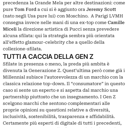
precedenza la Grande Mela per altre destinazioni: come
pure
Tom Ford
a cui si è aggiunto ora
Jeremy Scott
(nato negli Usa pure lui) con Moschino. A Parigi LVMH
consegna invece nelle mani di una ex-top come
Camille
Miceli
la direzione artistica di Pucci senza prevedere
alcuna sfilata: qui la strategia sembra più orientata
all’effetto glamour-celebrity che a quello della
collezione-sfilata.
TUTTI A CACCIA DELLA GEN Z
Sfilate in presenza o meno, la preda più ambita è
divenuta la
Generazione Z
. Quest’ultima però come già i
Millennial subisce l’autorevolezza di un marchio con la
classica relazione top-down. Il “consumatore” in questo
caso si sente un esperto e si aspetta dal marchio una
partnership piuttosto che un insegnamento. I Gen Z
scelgono marchi che sentono complementari alle
proprie opinioni su questioni relative a diversità,
inclusività, sostenibilità, trasparenza e affidabilità.
Certamente più esperti di digitale di tutti i precedenti,