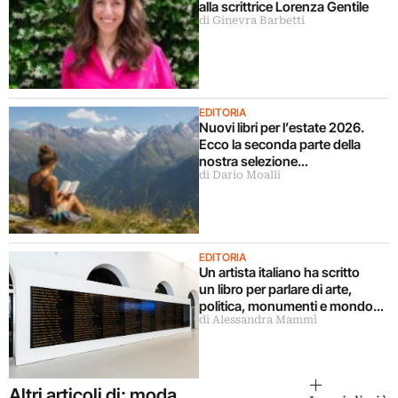
alla scrittrice Lorenza Gentile
di Ginevra Barbetti
EDITORIA
Nuovi libri per l’estate 2026.
Ecco la seconda parte della
nostra selezione…
di Dario Moalli
EDITORIA
Un artista italiano ha scritto
un libro per parlare di arte,
politica, monumenti e mondo
di Alessandra Mammì
militare
Altri articoli di: moda