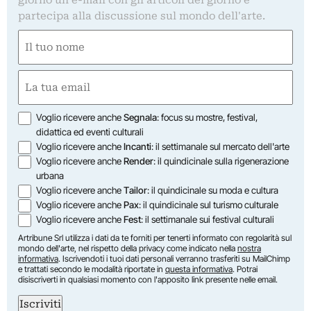
giorno un'e-mail con gli articoli del giorno e
partecipa alla discussione sul mondo dell'arte.
Nome
(Obbligatorio)
Nome
Email
(Obbligatorio)
Opzioni
Voglio ricevere anche
Segnala
: focus su mostre, festival,
didattica ed eventi culturali
Voglio ricevere anche
Incanti
: il settimanale sul mercato dell'arte
Voglio ricevere anche
Render
: il quindicinale sulla rigenerazione
urbana
Voglio ricevere anche
Tailor
: il quindicinale su moda e cultura
Voglio ricevere anche
Pax
: il quindicinale sul turismo culturale
Voglio ricevere anche
Fest
: il settimanale sui festival culturali
Artribune Srl utilizza i dati da te forniti per tenerti informato con regolarità sul
mondo dell'arte, nel rispetto della privacy come indicato nella
nostra
informativa
. Iscrivendoti i tuoi dati personali verranno trasferiti su MailChimp
e trattati secondo le modalità riportate in
questa informativa
. Potrai
disiscriverti in qualsiasi momento con l'apposito link presente nelle email.
Iscriviti