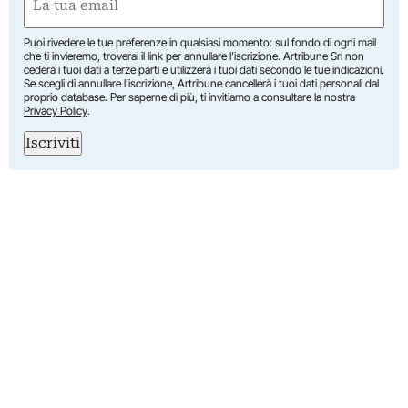
(Obbligatorio)
Puoi rivedere le tue preferenze in qualsiasi momento: sul fondo di ogni mail
che ti invieremo, troverai il link per annullare l’iscrizione. Artribune Srl non
cederà i tuoi dati a terze parti e utilizzerà i tuoi dati secondo le tue indicazioni.
Se scegli di annullare l’iscrizione, Artribune cancellerà i tuoi dati personali dal
proprio database. Per saperne di più, ti invitiamo a consultare la nostra
Privacy Policy
.
Iscriviti