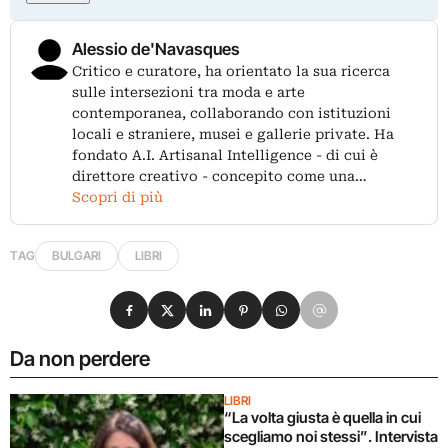
Alessio de'Navasques
Critico e curatore, ha orientato la sua ricerca
sulle intersezioni tra moda e arte
contemporanea, collaborando con istituzioni
locali e straniere, musei e gallerie private. Ha
fondato A.I. Artisanal Intelligence - di cui è
direttore creativo - concepito come una…
Scopri di più
TAG
BULGARI
LIBRI
Condividi su Facebook
Condividi su X
Condividi su LinkedIn
Condividi su Pinterest
Condividi su WhatsApp
Condividi su Email
Da non perdere
LIBRI
“La volta giusta è quella in cui
scegliamo noi stessi”. Intervista