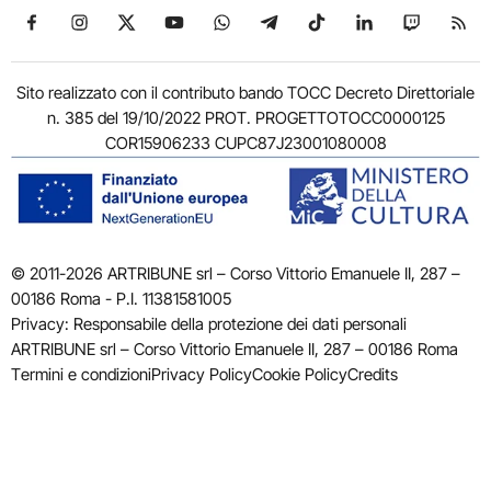
Seguici su Facebook
Seguici su Instagram
Seguici su X
Seguici su YouTube
Seguici su WhatsApp
Seguici su Telegram
Seguici su TikTok
Seguici su Link
Seguici su
Segui
Sito realizzato con il contributo bando TOCC Decreto Direttoriale
n. 385 del 19/10/2022 PROT. PROGETTOTOCC0000125
COR15906233 CUPC87J23001080008
© 2011-2026 ARTRIBUNE srl – Corso Vittorio Emanuele II, 287 –
00186 Roma - P.I. 11381581005
Privacy: Responsabile della protezione dei dati personali
ARTRIBUNE srl – Corso Vittorio Emanuele II, 287 – 00186 Roma
Termini e condizioni
Privacy Policy
Cookie Policy
Credits