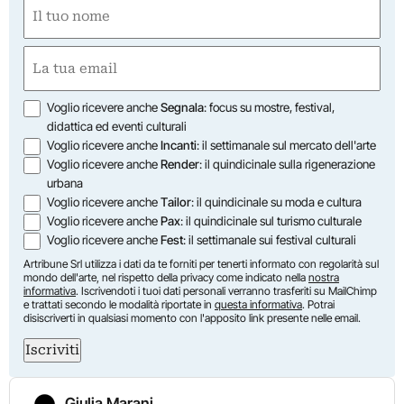
Nome
(Obbligatorio)
Nome
Email
(Obbligatorio)
Opzioni
Voglio ricevere anche
Segnala
: focus su mostre, festival,
didattica ed eventi culturali
Voglio ricevere anche
Incanti
: il settimanale sul mercato dell'arte
Voglio ricevere anche
Render
: il quindicinale sulla rigenerazione
urbana
Voglio ricevere anche
Tailor
: il quindicinale su moda e cultura
Voglio ricevere anche
Pax
: il quindicinale sul turismo culturale
Voglio ricevere anche
Fest
: il settimanale sui festival culturali
Artribune Srl utilizza i dati da te forniti per tenerti informato con regolarità sul
mondo dell'arte, nel rispetto della privacy come indicato nella
nostra
informativa
. Iscrivendoti i tuoi dati personali verranno trasferiti su MailChimp
e trattati secondo le modalità riportate in
questa informativa
. Potrai
disiscriverti in qualsiasi momento con l'apposito link presente nelle email.
Iscriviti
Giulia Marani