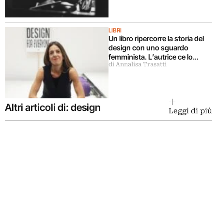
LIBRI
Un libro ripercorre la storia del
design con uno sguardo
femminista. L’autrice ce lo
di Annalisa Trasatti
racconta
Altri articoli di: design
Leggi di più