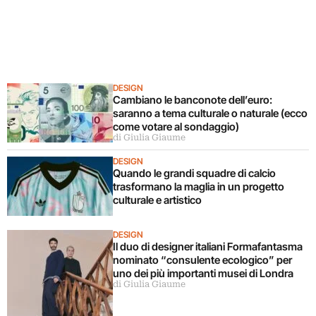
DESIGN
Cambiano le banconote dell’euro:
saranno a tema culturale o naturale (ecco
come votare al sondaggio)
di Giulia Giaume
DESIGN
Quando le grandi squadre di calcio
trasformano la maglia in un progetto
culturale e artistico
DESIGN
Il duo di designer italiani Formafantasma
nominato “consulente ecologico” per
uno dei più importanti musei di Londra
di Giulia Giaume