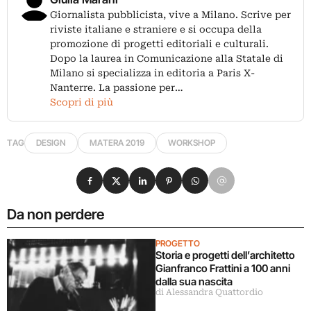
Giornalista pubblicista, vive a Milano. Scrive per
riviste italiane e straniere e si occupa della
promozione di progetti editoriali e culturali.
Dopo la laurea in Comunicazione alla Statale di
Milano si specializza in editoria a Paris X-
Nanterre. La passione per…
Scopri di più
TAG
DESIGN
MATERA 2019
WORKSHOP
Condividi su Facebook
Condividi su X
Condividi su LinkedIn
Condividi su Pinterest
Condividi su WhatsApp
Condividi su Email
Da non perdere
PROGETTO
Storia e progetti dell’architetto
Gianfranco Frattini a 100 anni
dalla sua nascita
di Alessandra Quattordio