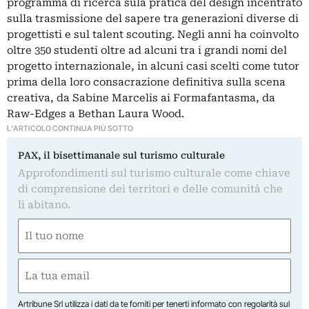
programma di ricerca sula pratica del design incentrato
sulla trasmissione del sapere tra generazioni diverse di
progettisti e sul talent scouting. Negli anni ha coinvolto
oltre 350 studenti oltre ad alcuni tra i grandi nomi del
progetto internazionale, in alcuni casi scelti come tutor
prima della loro consacrazione definitiva sulla scena
creativa, da Sabine Marcelis ai Formafantasma, da
Raw-Edges a Bethan Laura Wood.
L'ARTICOLO CONTINUA PIÙ SOTTO
PAX, il bisettimanale sul turismo culturale
Approfondimenti sul turismo culturale come chiave
di comprensione dei territori e delle comunità che
li abitano.
Nome
(Obbligatorio)
Nome
Email
(Obbligatorio)
Artribune Srl utilizza i dati da te forniti per tenerti informato con regolarità sul