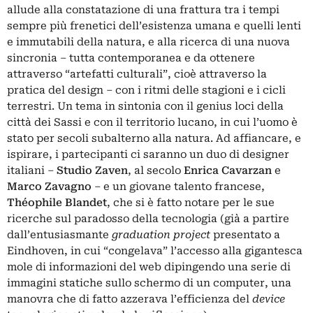
allude alla constatazione di una frattura tra i tempi
sempre più frenetici dell’esistenza umana e quelli lenti
e immutabili della natura, e alla ricerca di una nuova
sincronia – tutta contemporanea e da ottenere
attraverso “artefatti culturali”, cioè attraverso la
pratica del design – con i ritmi delle stagioni e i cicli
terrestri. Un tema in sintonia con il genius loci della
città dei Sassi e con il territorio lucano, in cui l’uomo è
stato per secoli subalterno alla natura. Ad affiancare, e
ispirare, i partecipanti ci saranno un duo di designer
italiani –
Studio Zaven
, al secolo
Enrica Cavarzan
e
Marco Zavagno
– e un giovane talento francese,
Théophile Blandet
, che si è fatto notare per le sue
ricerche sul paradosso della tecnologia (già a partire
dall’entusiasmante
graduation project
presentato a
Eindhoven, in cui “congelava” l’accesso alla gigantesca
mole di informazioni del web dipingendo una serie di
immagini statiche sullo schermo di un computer, una
manovra che di fatto azzerava l’efficienza del
device