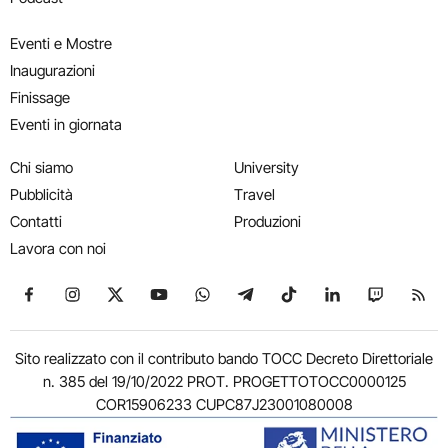
Eventi e Mostre
Inaugurazioni
Finissage
Eventi in giornata
Chi siamo
University
Pubblicità
Travel
Contatti
Produzioni
Lavora con noi
Seguici su Facebook
Seguici su Instagram
Seguici su X
Seguici su YouTube
Seguici su WhatsApp
Seguici su Telegram
Seguici su TikTok
Seguici su Link
Seguici su
Segui
Sito realizzato con il contributo bando TOCC Decreto Direttoriale
n. 385 del 19/10/2022 PROT. PROGETTOTOCC0000125
COR15906233 CUPC87J23001080008