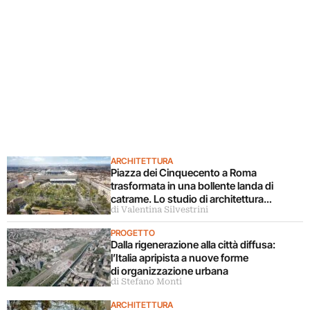
ARCHITETTURA
Piazza dei Cinquecento a Roma
trasformata in una bollente landa di
catrame. Lo studio di architettura
di Valentina Silvestrini
disconosce il progetto
PROGETTO
Dalla rigenerazione alla città diffusa:
l’Italia apripista a nuove forme
di organizzazione urbana
di Stefano Monti
ARCHITETTURA