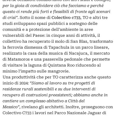
per la gioia di condividere ciò che facciamo e perché
questo ci rende più forti e flessibili di fronte agli scenari
di crisi”.
Sotto il nome di
Colectivo c733
, TO e altri tre
studi sviluppano spazi pubblici a
sostegno delle
comunità
e a
protezione dell’ambiente
in aree
vulnerabili del Paese: in cinque anni di attività, il
collettivo ha recuperato il molo di San Blas, trasformato
la ferrovia dismessa di Tapachula in un parco lineare,
realizzato la casa della musica di Nacajuca, il mercato
di Matamoros e una passerella pedonale che permette
di visitare la laguna di Quintana Roo riducendo al
minimo l’impatto sulle mangrovie.
Una produttività che per TO caratterizza anche questo
inizio di 2024:
“Siamo al lavoro su tre progetti di
residenze rurali sostenibili e su due interventi di
recupero di costruzioni preesistenti; abbiamo anche in
cantiere un complesso abitativo a Città del
Messico”,
rivelano gli architetti.
Inoltre, proseguono con
Colectivo C733 i lavori nel Parco Nazionale Jaguar di