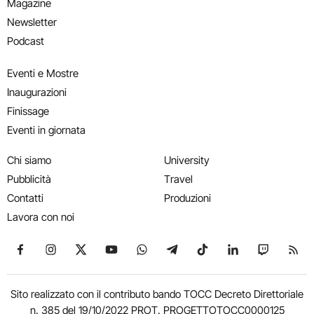
Magazine
Newsletter
Podcast
Eventi e Mostre
Inaugurazioni
Finissage
Eventi in giornata
Chi siamo
University
Pubblicità
Travel
Contatti
Produzioni
Lavora con noi
Seguici su Facebook
Seguici su Instagram
Seguici su X
Seguici su YouTube
Seguici su WhatsApp
Seguici su Telegram
Seguici su TikTok
Seguici su Link
Seguici su
Segui
Sito realizzato con il contributo bando TOCC Decreto Direttoriale
n. 385 del 19/10/2022 PROT. PROGETTOTOCC0000125