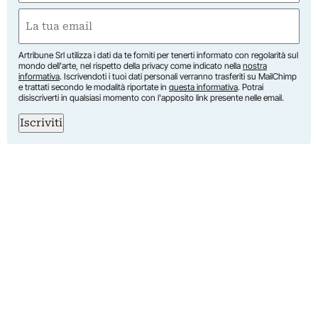
Nome
Email
(Obbligatorio)
Artribune Srl utilizza i dati da te forniti per tenerti informato con regolarità sul
mondo dell'arte, nel rispetto della privacy come indicato nella
nostra
informativa
. Iscrivendoti i tuoi dati personali verranno trasferiti su MailChimp
e trattati secondo le modalità riportate in
questa informativa
. Potrai
disiscriverti in qualsiasi momento con l'apposito link presente nelle email.
Iscriviti