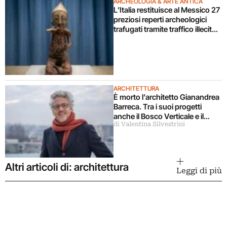
ARCHEOLOGIA & ARTE ANTICA
L’Italia restituisce al Messico 27
preziosi reperti archeologici
trafugati tramite traffico illecito
di beni culturali
ARCHITETTURA
È morto l’architetto Gianandrea
Barreca. Tra i suoi progetti
anche il Bosco Verticale e il
di Valentina Silvestrini
futuro Policlinico di Milano
Altri articoli di: architettura
Leggi di più