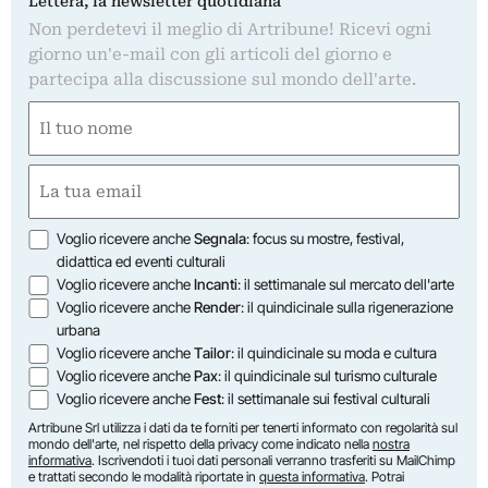
Lettera, la newsletter quotidiana
Non perdetevi il meglio di Artribune! Ricevi ogni
giorno un'e-mail con gli articoli del giorno e
partecipa alla discussione sul mondo dell'arte.
Nome
(Obbligatorio)
Nome
Email
(Obbligatorio)
Opzioni
Voglio ricevere anche
Segnala
: focus su mostre, festival,
didattica ed eventi culturali
Voglio ricevere anche
Incanti
: il settimanale sul mercato dell'arte
Voglio ricevere anche
Render
: il quindicinale sulla rigenerazione
urbana
Voglio ricevere anche
Tailor
: il quindicinale su moda e cultura
Voglio ricevere anche
Pax
: il quindicinale sul turismo culturale
Voglio ricevere anche
Fest
: il settimanale sui festival culturali
Artribune Srl utilizza i dati da te forniti per tenerti informato con regolarità sul
mondo dell'arte, nel rispetto della privacy come indicato nella
nostra
informativa
. Iscrivendoti i tuoi dati personali verranno trasferiti su MailChimp
e trattati secondo le modalità riportate in
questa informativa
. Potrai