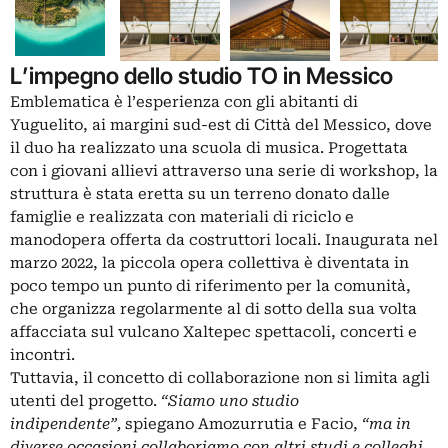
L’impegno dello studio TO in Messico
Emblematica è l’esperienza con gli abitanti di
Yuguelito, ai margini sud-est di
Città del Messico
, dove
il duo ha realizzato una scuola di musica. Progettata
con i giovani allievi attraverso una serie di workshop, la
struttura è stata eretta su un terreno donato dalle
famiglie e realizzata con materiali di riciclo e
manodopera offerta da costruttori locali. Inaugurata nel
marzo 2022, la piccola opera collettiva è diventata in
poco tempo un punto di riferimento per la comunità,
che organizza regolarmente al di sotto della sua volta
affacciata sul vulcano Xaltepec spettacoli, concerti e
incontri.
Tuttavia, il concetto di collaborazione non si limita agli
utenti del progetto.
“Siamo uno studio
indipendente”,
spiegano Amozurrutia e Facio,
“ma in
diverse occasioni collaboriamo con altri studi e colleghi,