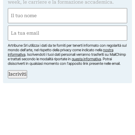
week, le carriere e la formazione accademica.
Nome
(Obbligatorio)
Nome
Email
(Obbligatorio)
Artribune Srl utilizza i dati da te forniti per tenerti informato con regolarità sul
mondo dell'arte, nel rispetto della privacy come indicato nella
nostra
informativa
. Iscrivendoti i tuoi dati personali verranno trasferiti su MailChimp
e trattati secondo le modalità riportate in
questa informativa
. Potrai
disiscriverti in qualsiasi momento con l'apposito link presente nelle email.
Iscriviti