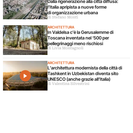
Dalla rigenerazione alla città diffusa:
l’Italia apripista a nuove forme
di organizzazione urbana
di Stefano Monti
ARCHITETTURA
In Valdelsa c’è la Gerusalemme di
Toscana inventata nel ‘500 per
pellegrinaggi meno rischiosi
di Livia Montagnoli
ARCHITETTURA
L’architettura modernista della città di
Tashkent in Uzbekistan diventa sito
UNESCO (anche grazie all’Italia)
di Valentina Silvestrini