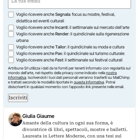
(Obbligatorio)
Opzioni
Voglio ricevere anche
Segnala
: focus su mostre, festival,
didattica ed eventi culturali
Voglio ricevere anche
Incanti
: il settimanale sul mercato dell'arte
Voglio ricevere anche
Render
: il quindicinale sulla rigenerazione
urbana
Voglio ricevere anche
Tailor
: il quindicinale su moda e cultura
Voglio ricevere anche
Pax
: il quindicinale sul turismo culturale
Voglio ricevere anche
Fest
: il settimanale sui festival culturali
Artribune Srl utilizza i dati da te forniti per tenerti informato con regolarità sul
mondo dell'arte, nel rispetto della privacy come indicato nella
nostra
informativa
. Iscrivendoti i tuoi dati personali verranno trasferiti su MailChimp
e trattati secondo le modalità riportate in
questa informativa
. Potrai
disiscriverti in qualsiasi momento con l'apposito link presente nelle email.
Iscriviti
Giulia Giaume
Amante della cultura in ogni sua forma, è
divoratrice di libri, spettacoli, mostre e balletti.
Laureata in Lettere Moderne, con una tesi sul