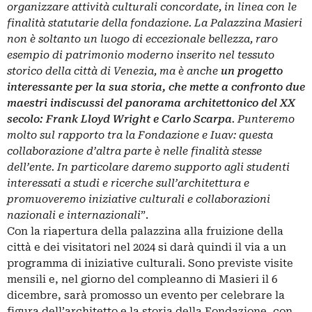
organizzare attività culturali concordate, in linea con le
finalità statutarie della fondazione. La Palazzina Masieri
non è soltanto un luogo di eccezionale bellezza, raro
esempio di patrimonio moderno inserito nel tessuto
storico della città di Venezia, ma è anche
un progetto
interessante per la sua storia, che mette a confronto due
maestri indiscussi del panorama architettonico del XX
secolo: Frank Lloyd Wright e Carlo Scarpa
. Punteremo
molto sul rapporto tra la Fondazione e Iuav: questa
collaborazione d’altra parte è nelle finalità stesse
dell’ente. In particolare daremo supporto agli studenti
interessati a studi e ricerche sull’architettura e
promuoveremo iniziative culturali e collaborazioni
nazionali e internazionali
”.
Con la riapertura della palazzina alla fruizione della
città e dei visitatori nel 2024 si darà quindi il via a un
programma di iniziative culturali. Sono previste visite
mensili e, nel giorno del compleanno di Masieri il 6
dicembre, sarà promosso un evento per celebrare la
figura dell’architetto e la storia della Fondazione, con