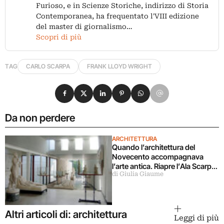
Furioso, e in Scienze Storiche, indirizzo di Storia
Contemporanea, ha frequentato l'VIII edizione
del master di giornalismo…
Scopri di più
TAG
CARLO SCARPA
FRANK LLOYD WRIGHT
Condividi su Facebook
Condividi su X
Condividi su LinkedIn
Condividi su Pinterest
Condividi su WhatsApp
Condividi su Email
Da non perdere
ARCHITETTURA
Quando l’architettura del
Novecento accompagnava
l’arte antica. Riapre l’Ala Scarpa
di Giulia Giaume
alla Gypsotheca di Canova a
Possagno
Altri articoli di: architettura
Leggi di più