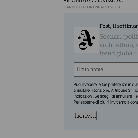
-Valentina Silvestrini
L'ARTICOLO CONTINUA PIÙ SOTTO
Fest, il settima
Scenari, polit
architettura, 
trend globali
Nome
(Required)
First
Puoi rivedere le tue preferenze in qua
annullare l’iscrizione. Artribune Srl no
indicazioni. Se scegli di annullare l’i
Per saperne di più, ti invitiamo a con
Iscriviti