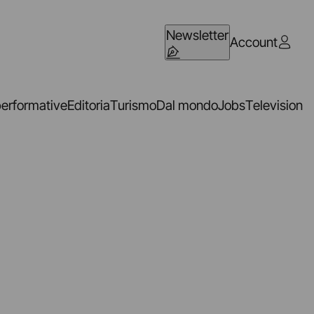
Newsletter
Account
performative
Editoria
Turismo
Dal mondo
Jobs
Television