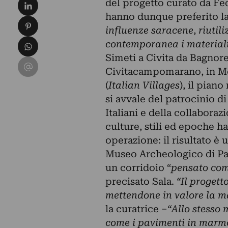
Condividi su LinkedIn
del progetto curato da Fe
hanno dunque preferito las
Condividi su Pinterest
influenze saracene
,
riutil
Condividi su WhatsApp
contemporanea i materiali
Simeti
a Civita da Bagnore
Condividi su Email
Civitacampomarano, in Mol
(
Italian Villages
), il pian
si avvale del patrocinio 
Italiani e della collaboraz
culture, stili ed epoche ha
operazione: il risultato è 
Museo Archeologico di Pala
un corridoio “
pensato come
precisato Sala.
“Il progett
mettendone in valore la ma
la curatrice –
“Allo stesso 
come i pavimenti in marmo