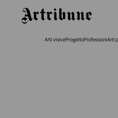
Artribune
Arti visive
Progetto
Professioni
Arti 