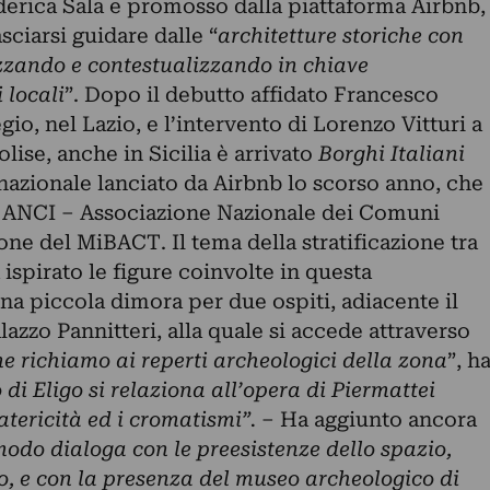
derica Sala e promosso dalla piattaforma Airbnb,
ciarsi guidare dalle “
architetture storiche con
izzando e contestualizzando in chiave
 locali
”. Dopo il debutto affidato
Francesco
gio, nel Lazio, e l’intervento di
Lorenzo Vitturi
a
ise, anche in Sicilia è arrivato
Borghi Italiani
o nazionale lanciato da Airbnb lo scorso anno, che
di ANCI – Associazione Nazionale dei Comuni
ione del MiBACT. Il tema della stratificazione tra
 ispirato le figure coinvolte in questa
una piccola dimora per due ospiti, adiacente il
zzo Pannitteri, alla quale si accede attraverso
 richiamo ai reperti archeologici della zona
”, h
o di Eligo si relaziona all’opera di Piermattei
tericità ed i cromatismi”.
– Ha aggiunto ancora
modo dialoga con le preesistenze dello spazio,
, e con la presenza del museo archeologico di