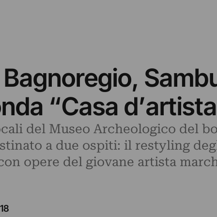
 Bagnoregio, Sambuc
onda “Casa d’artista
locali del Museo Archeologico del bo
nato a due ospiti: il restyling degl
o con opere del giovane artista mar
18