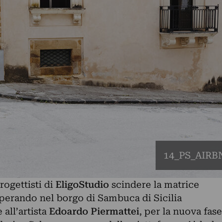
14_PS_AIRB
rogettisti di
EligoStudio
scindere la matrice
perando nel borgo di Sambuca di Sicilia
 all’artista
Edoardo Piermattei
, per la nuova fase