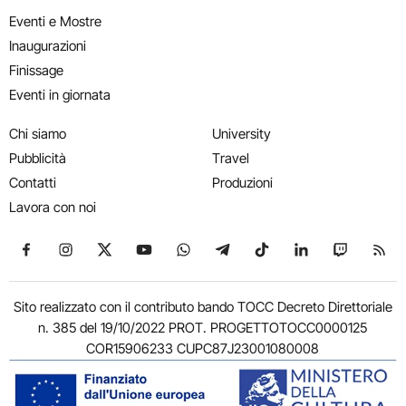
Eventi e Mostre
Inaugurazioni
Finissage
Eventi in giornata
Chi siamo
University
Pubblicità
Travel
Contatti
Produzioni
Lavora con noi
Seguici su Facebook
Seguici su Instagram
Seguici su X
Seguici su YouTube
Seguici su WhatsApp
Seguici su Telegram
Seguici su TikTok
Seguici su Link
Seguici su
Segui
Sito realizzato con il contributo bando TOCC Decreto Direttoriale
n. 385 del 19/10/2022 PROT. PROGETTOTOCC0000125
COR15906233 CUPC87J23001080008