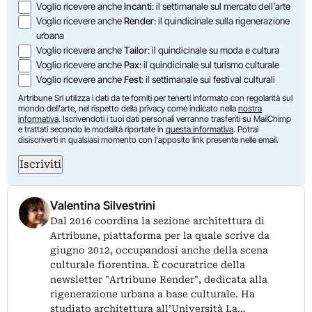
Voglio ricevere anche
Incanti
: il settimanale sul mercato dell'arte
Voglio ricevere anche
Render
: il quindicinale sulla rigenerazione
urbana
Voglio ricevere anche
Tailor
: il quindicinale su moda e cultura
Voglio ricevere anche
Pax
: il quindicinale sul turismo culturale
Voglio ricevere anche
Fest
: il settimanale sui festival culturali
Artribune Srl utilizza i dati da te forniti per tenerti informato con regolarità sul
mondo dell'arte, nel rispetto della privacy come indicato nella
nostra
informativa
. Iscrivendoti i tuoi dati personali verranno trasferiti su MailChimp
e trattati secondo le modalità riportate in
questa informativa
. Potrai
disiscriverti in qualsiasi momento con l'apposito link presente nelle email.
Iscriviti
Valentina Silvestrini
Dal 2016 coordina la sezione architettura di
Artribune, piattaforma per la quale scrive da
giugno 2012, occupandosi anche della scena
culturale fiorentina. È cocuratrice della
newsletter "Artribune Render", dedicata alla
rigenerazione urbana a base culturale. Ha
studiato architettura all’Università La…