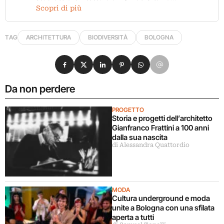
Scopri di più
TAG
ARCHITETTURA
BIODIVERSITÀ
BOLOGNA
Condividi su Facebook
Condividi su X
Condividi su LinkedIn
Condividi su Pinterest
Condividi su WhatsApp
Condividi su Email
Da non perdere
PROGETTO
Storia e progetti dell’architetto
Gianfranco Frattini a 100 anni
dalla sua nascita
di Alessandra Quattordio
MODA
Cultura underground e moda
unite a Bologna con una sfilata
aperta a tutti