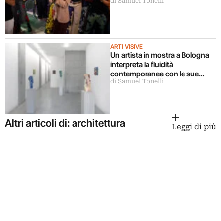
di Samuel Tonelli
ARTI VISIVE
Un artista in mostra a Bologna
interpreta la fluidità
contemporanea con le sue
di Samuel Tonelli
sculture
Altri articoli di: architettura
Leggi di più