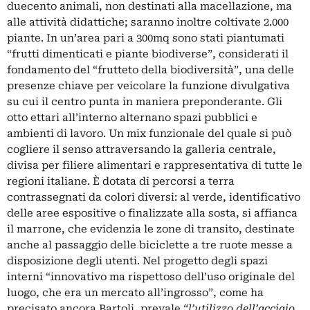
duecento animali, non destinati alla macellazione, ma
alle attività didattiche; saranno inoltre coltivate 2.000
piante. In un’area pari a 300mq sono stati piantumati
“frutti dimenticati e piante biodiverse”, considerati il
fondamento del “frutteto della biodiversità”, una delle
presenze chiave per veicolare la funzione divulgativa
su cui il centro punta in maniera preponderante. Gli
otto ettari all’interno alternano spazi pubblici e
ambienti di lavoro. Un mix funzionale del quale si può
cogliere il senso attraversando la galleria centrale,
divisa per filiere alimentari e rappresentativa di tutte le
regioni italiane. È dotata di percorsi a terra
contrassegnati da colori diversi: al verde, identificativo
delle aree espositive o finalizzate alla sosta, si affianca
il marrone, che evidenzia le zone di transito, destinate
anche al passaggio delle biciclette a tre ruote messe a
disposizione degli utenti. Nel progetto degli spazi
interni “innovativo ma rispettoso dell’uso originale del
luogo, che era un mercato all’ingrosso”, come ha
precisato ancora Bartoli, prevale
“l’utilizzo dell’acciaio