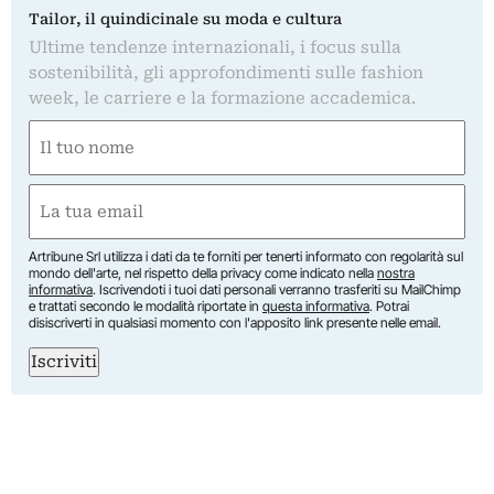
Tailor, il quindicinale su moda e cultura
Ultime tendenze internazionali, i focus sulla
sostenibilità, gli approfondimenti sulle fashion
week, le carriere e la formazione accademica.
Nome
(Obbligatorio)
Nome
Email
(Obbligatorio)
Artribune Srl utilizza i dati da te forniti per tenerti informato con regolarità sul
mondo dell'arte, nel rispetto della privacy come indicato nella
nostra
informativa
. Iscrivendoti i tuoi dati personali verranno trasferiti su MailChimp
e trattati secondo le modalità riportate in
questa informativa
. Potrai
disiscriverti in qualsiasi momento con l'apposito link presente nelle email.
Iscriviti