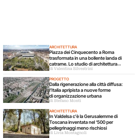
ARCHITETTURA
Piazza dei Cinquecento a Roma
trasformata in una bollente landa di
catrame. Lo studio di architettura
di Valentina Silvestrini
disconosce il progetto
PROGETTO
Dalla rigenerazione alla città diffusa:
l’Italia apripista a nuove forme
di organizzazione urbana
di Stefano Monti
ARCHITETTURA
In Valdelsa c’è la Gerusalemme di
Toscana inventata nel ‘500 per
pellegrinaggi meno rischiosi
di Livia Montagnoli