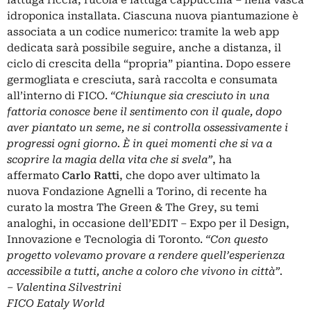
lattuga riccia, rucola e lattuga cappuccina – nella vasca
idroponica installata. Ciascuna nuova piantumazione è
associata a un codice numerico: tramite la web app
dedicata sarà possibile seguire, anche a distanza, il
ciclo di crescita della “propria” piantina. Dopo essere
germogliata e cresciuta, sarà raccolta e consumata
all’interno di FICO.
“Chiunque sia cresciuto in una
fattoria conosce bene il sentimento con il quale, dopo
aver piantato un seme, ne si controlla ossessivamente i
progressi ogni giorno. È in quei momenti che si va a
scoprire la magia della vita che si svela”
, ha
affermato
Carlo Ratti
, che dopo aver ultimato la
nuova
Fondazione Agnelli a Torino
, di recente ha
curato la mostra The Green & The Grey, su temi
analoghi, in occasione dell’EDIT – Expo per il Design,
Innovazione e Tecnologia di Toronto.
“Con questo
progetto volevamo provare a rendere quell’esperienza
accessibile a tutti, anche a coloro che vivono in città”.
– Valentina Silvestrini
FICO Eataly World