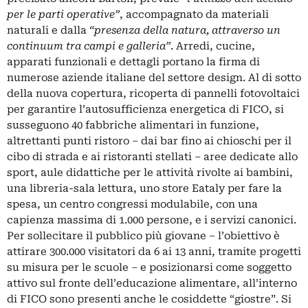
per le parti operative”
, accompagnato da materiali
naturali e dalla
“presenza della natura, attraverso un
continuum tra campi e galleria”
. Arredi, cucine,
apparati funzionali e dettagli portano la firma di
numerose aziende italiane del settore design. Al di sotto
della nuova copertura, ricoperta di pannelli fotovoltaici
per garantire l’autosufficienza energetica di FICO, si
susseguono 40 fabbriche alimentari in funzione,
altrettanti punti ristoro – dai bar fino ai chioschi per il
cibo di strada e ai ristoranti stellati – aree dedicate allo
sport, aule didattiche per le attività rivolte ai bambini,
una libreria-sala lettura, uno store Eataly per fare la
spesa, un centro congressi modulabile, con una
capienza massima di 1.000 persone, e i servizi canonici.
Per sollecitare il pubblico più giovane – l’obiettivo è
attirare 300.000 visitatori da 6 ai 13 anni, tramite progetti
su misura per le scuole – e posizionarsi come soggetto
attivo sul fronte dell’educazione alimentare, all’interno
di FICO sono presenti anche le cosiddette “giostre”. Si