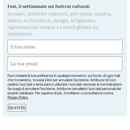
Fest, il settimanale sui festival culturali
Scenari, politiche culturali, arti visive, musica,
teatro, architettura, design, artigianato,
rigenerazione urbana e i trend globali da
monitorare.
Nome
(Required)
First
Email
(Required)
Puoi rivedere le tue preferenze in qualsiasi momento: sul fondo di ogni mail
che ti invieremo, troverai il link per annullare l’iscrizione. Artribune Srl non
cederà i tuoi dati a terze parti e utilizzerà i tuoi dati secondo le tue indicazioni.
Se scegli di annullare l’iscrizione, Artribune cancellerà i tuoi dati personali dal
proprio database. Per saperne di più, ti invitiamo a consultare la nostra
Privacy Policy
.
Iscriviti