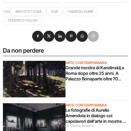
TAG
ARCHITETTURA
EUR
FABRIZIO FERRI
FEDERICO FELLINI
Condividi su Facebook
Condividi su X
Condividi su LinkedIn
Condividi su Pinterest
Condividi su WhatsApp
Condividi su Email
Da non perdere
ARTE CONTEMPORANEA
Grande mostra di Kandinskij a
Roma dopo oltre 25 anni. A
Palazzo Bonaparte oltre 70
opere dal Pompidou
ARTE CONTEMPORANEA
Le fotografie di Aurelio
Amendola in dialogo coi
capolavori dell’arte in mostra a
di Giulia Bianco
Milano