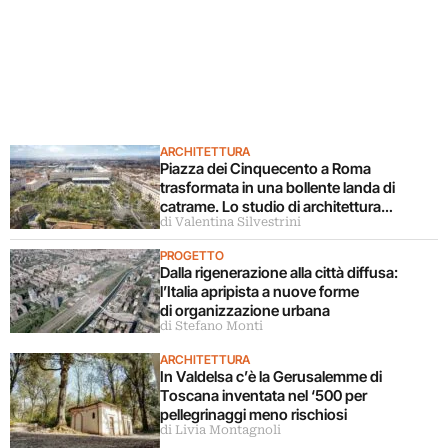
ARCHITETTURA
Piazza dei Cinquecento a Roma
trasformata in una bollente landa di
catrame. Lo studio di architettura
di Valentina Silvestrini
disconosce il progetto
PROGETTO
Dalla rigenerazione alla città diffusa:
l’Italia apripista a nuove forme
di organizzazione urbana
di Stefano Monti
ARCHITETTURA
In Valdelsa c’è la Gerusalemme di
Toscana inventata nel ‘500 per
pellegrinaggi meno rischiosi
di Livia Montagnoli