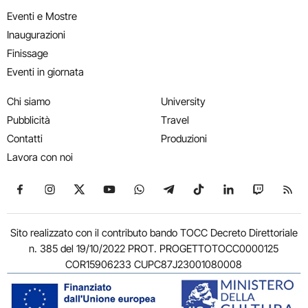
Eventi e Mostre
Inaugurazioni
Finissage
Eventi in giornata
Chi siamo
University
Pubblicità
Travel
Contatti
Produzioni
Lavora con noi
Seguici su Facebook
Seguici su Instagram
Seguici su X
Seguici su YouTube
Seguici su WhatsApp
Seguici su Telegram
Seguici su TikTok
Seguici su Link
Seguici su
Segui
Sito realizzato con il contributo bando TOCC Decreto Direttoriale
n. 385 del 19/10/2022 PROT. PROGETTOTOCC0000125
COR15906233 CUPC87J23001080008