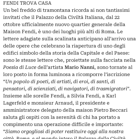
FENDI TROVA CASA
Un bel freddo di tramontana ricorda ai non tantissimi
invitati che il Palazzo della Civiltà Italiana, dal 22
ottobre ufficialmente nuovo quartier generale della
Maison Fendi, è uno dei luoghi più alti di Roma. Le
lettere adagiate sulla scalinata anticipano all’arrivo una
delle opere che celebrano la riapertura di uno degli
edifici simbolo della storia della Capitale e del Paese:
sono le stesse lettere che, proiettate sulla facciata nella
Poesia di Luce
dell’artista
Mario Nanni
, sono tornate al
loro posto in forma luminosa a ricomporre l’iscrizione
“
Un popolo di poeti, di artisti, di eroi, di santi, di
pensatori, di scienziati, di navigatori, di trasmigratori
”.
Insieme alle sorelle Fendi, a Silvia Fendi, a Karl
Lagerfeld e monsieur Arnaud, il presidente e
amministratore delegato della maison Pietro Beccari
saluta gli ospiti con la serenità di chi ha portato a
compimento una operazione difficile e importante:
“
Siamo orgogliosi di poter restituire oggi alla nostra
città, Roma, e al mondo intero il Palazzo della Civiltà