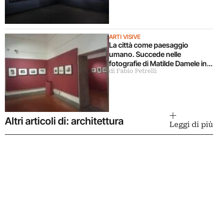
ARTI VISIVE
La città come paesaggio
umano. Succede nelle
fotografie di Matilde Damele in
di Fabio Petrelli
mostra a Roma
Altri articoli di: architettura
Leggi di più