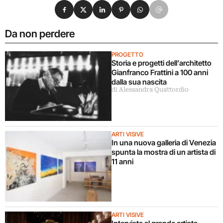
Condividi su Facebook
Condividi su X
Condividi su LinkedIn
Condividi su Pinterest
Condividi su WhatsApp
Condividi su Email
Da non perdere
PROGETTO
Storia e progetti dell’architetto
Gianfranco Frattini a 100 anni
dalla sua nascita
di Alessandra Quattordio
ARTI VISIVE
In una nuova galleria di Venezia
spunta la mostra di un artista di
11 anni
ARTI VISIVE