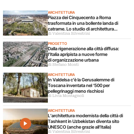
ARCHITETTURA
Piazza dei Cinquecento a Roma
trasformata in una bollente landa di
catrame. Lo studio di architettura
di Valentina Silvestrini
disconosce il progetto
PROGETTO
Dalla rigenerazione alla città diffusa:
l’Italia apripista a nuove forme
di organizzazione urbana
di Stefano Monti
ARCHITETTURA
In Valdelsa c’è la Gerusalemme di
Toscana inventata nel ‘500 per
pellegrinaggi meno rischiosi
di Livia Montagnoli
ARCHITETTURA
L’architettura modernista della città di
Tashkent in Uzbekistan diventa sito
UNESCO (anche grazie all’Italia)
di Valentina Silvestrini