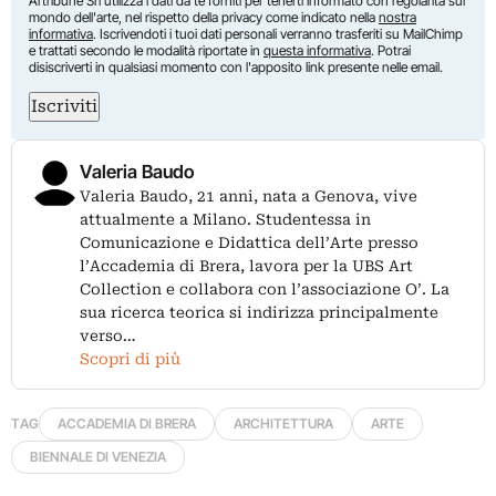
Artribune Srl utilizza i dati da te forniti per tenerti informato con regolarità sul
mondo dell'arte, nel rispetto della privacy come indicato nella
nostra
informativa
. Iscrivendoti i tuoi dati personali verranno trasferiti su MailChimp
e trattati secondo le modalità riportate in
questa informativa
. Potrai
disiscriverti in qualsiasi momento con l'apposito link presente nelle email.
Iscriviti
Valeria Baudo
Valeria Baudo, 21 anni, nata a Genova, vive
attualmente a Milano. Studentessa in
Comunicazione e Didattica dell’Arte presso
l’Accademia di Brera, lavora per la UBS Art
Collection e collabora con l’associazione O’. La
sua ricerca teorica si indirizza principalmente
verso…
Scopri di più
TAG
ACCADEMIA DI BRERA
ARCHITETTURA
ARTE
BIENNALE DI VENEZIA