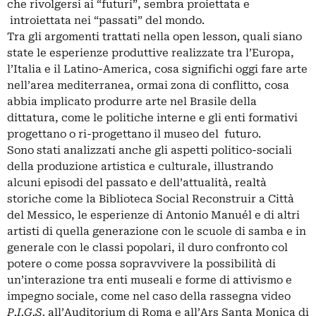
che rivolgersi ai “futuri”, sembra proiettata e
introiettata nei “passati” del mondo.
Tra gli argomenti trattati nella open lesson
,
quali siano
state le esperienze produttive realizzate tra l’Europa,
l’Italia e il Latino-America, cosa significhi oggi fare arte
nell’area mediterranea, ormai zona di conflitto, cosa
abbia implicato produrre arte nel Brasile della
dittatura, come le politiche interne e gli enti formativi
progettano o ri-progettano il museo del futuro.
Sono stati analizzati anche gli aspetti politico-sociali
della produzione artistica e culturale, illustrando
alcuni episodi del passato e dell’attualità, realtà
storiche come la Biblioteca Social Reconstruir a Città
del Messico, le esperienze di Antonio Manuél e di altri
artisti di quella generazione con le scuole di samba e in
generale con le classi popolari, il duro confronto col
potere o come possa sopravvivere la possibilità di
un’interazione tra enti museali e forme di attivismo e
impegno sociale, come nel caso della rassegna video
P.I.G.S.
all’Auditorium di Roma e all’Ars Santa Monica di