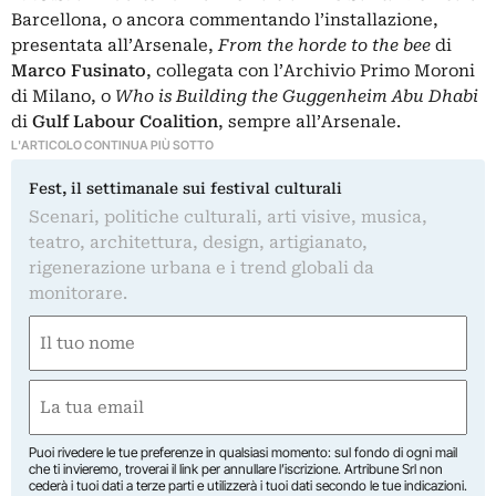
Barcellona, o ancora commentando l’installazione,
presentata all’Arsenale,
From the horde to the bee
di
Marco Fusinato
, collegata con l’Archivio Primo Moroni
di Milano, o
Who is Building the Guggenheim Abu Dhabi
di
Gulf Labour Coalition
, sempre all’Arsenale.
L'ARTICOLO CONTINUA PIÙ SOTTO
Fest, il settimanale sui festival culturali
Scenari, politiche culturali, arti visive, musica,
teatro, architettura, design, artigianato,
rigenerazione urbana e i trend globali da
monitorare.
Nome
(Required)
First
Email
(Required)
Puoi rivedere le tue preferenze in qualsiasi momento: sul fondo di ogni mail
che ti invieremo, troverai il link per annullare l’iscrizione. Artribune Srl non
cederà i tuoi dati a terze parti e utilizzerà i tuoi dati secondo le tue indicazioni.