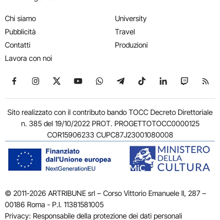
Chi siamo
University
Pubblicità
Travel
Contatti
Produzioni
Lavora con noi
Seguici su Facebook
Seguici su Instagram
Seguici su X
Seguici su YouTube
Seguici su WhatsApp
Seguici su Telegram
Seguici su TikTok
Seguici su Link
Seguici su
Segui
Sito realizzato con il contributo bando TOCC Decreto Direttoriale
n. 385 del 19/10/2022 PROT. PROGETTOTOCC0000125
COR15906233 CUPC87J23001080008
© 2011-2026 ARTRIBUNE srl – Corso Vittorio Emanuele II, 287 –
00186 Roma - P.I. 11381581005
Privacy: Responsabile della protezione dei dati personali