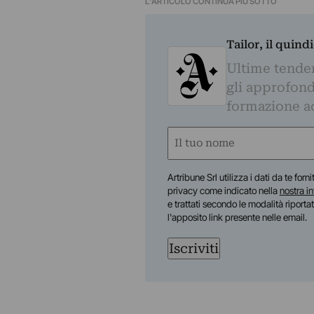
L'ARTICOLO CONTINUA PIÙ SOTTO
Tailor, il quin
Ultime tendenz
gli approfond
formazione a
Nome
(Required)
First
Artribune Srl utilizza i dati da te forn
privacy come indicato nella
nostra i
e trattati secondo le modalità riporta
l'apposito link presente nelle email.
Iscriviti