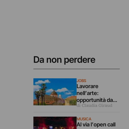
Da non perdere
JOBS
Lavorare
nell’arte:
opportunità da
di Claudia Giraud
Comune Milano,
Fondazione
MUSICA
Teatro Piemonte
Al via l’open call
Europa, TV