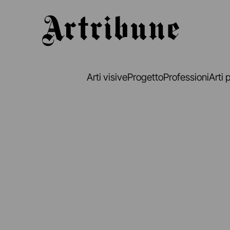
Artribune
Arti visive
Progetto
Professioni
Arti 