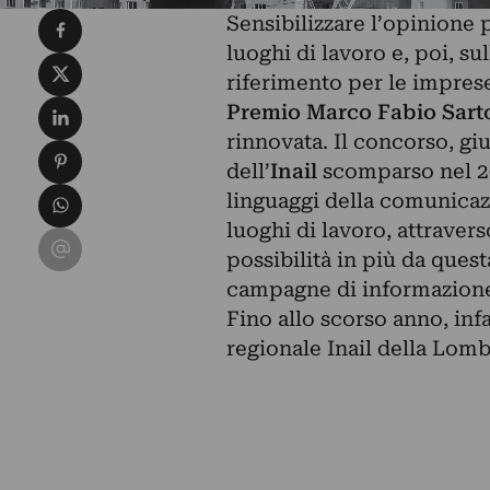
Condividi su Facebook
Sensibilizzare l’opinione p
luoghi di lavoro e, poi, s
Condividi su X
riferimento per le imprese 
Condividi su LinkedIn
Premio Marco Fabio Sarto
rinnovata. Il concorso, giu
Condividi su Pinterest
dell’
Inail
scomparso nel 201
Condividi su WhatsApp
linguaggi della comunicazi
luoghi di lavoro, attravers
Condividi su Email
possibilità in più da ques
campagne di informazione,
Fino allo scorso anno, inf
regionale Inail della Lomb