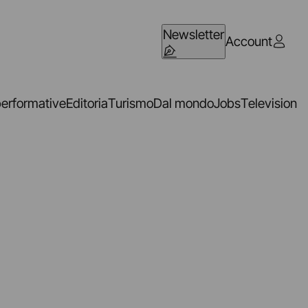
Newsletter
Account
performative
Editoria
Turismo
Dal mondo
Jobs
Television