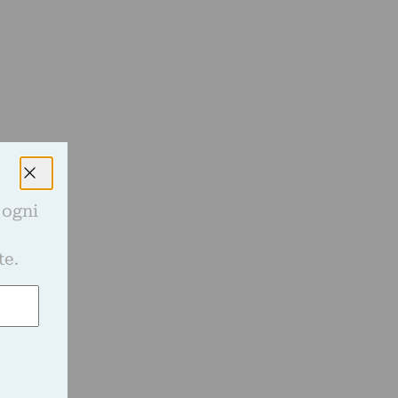
 ogni
e
te.