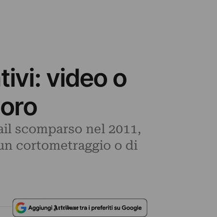
ivi: video o
voro
nail scomparso nel 2011,
i un cortometraggio o di