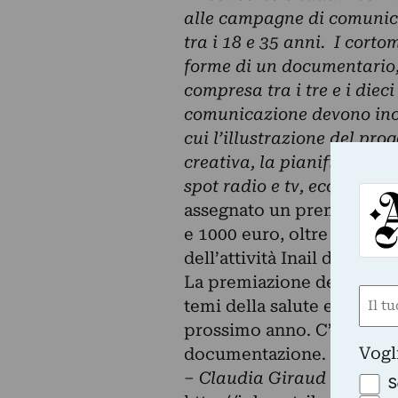
alle campagne di comunica
tra i 18 e 35 anni. I corto
forme di un documentario,
compresa tra i tre e i diec
comunicazione devono inclu
cui l’illustrazione del pr
creativa, la pianificazion
spot radio e tv, ecc.)”.
Ai pr
assegnato un premio in den
e 1000 euro, oltre alla pos
dell’attività Inail di rea
La premiazione dei vincito
Nom
temi della salute e sicurez
(Requ
prossimo anno. C’è tempo f
First
Vogl
documentazione.
– Claudia Giraud
S