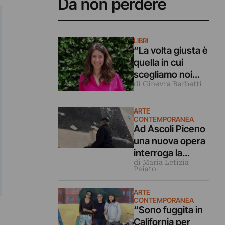
Da non perdere
LIBRI
“La volta giusta è
quella in cui
scegliamo noi
di Ginevra Barbetti
stessi”.
Intervista alla
scrittrice
ARTE
CONTEMPORANEA
Lorenza Gentile
Ad Ascoli Piceno
una nuova opera
interroga la
di Maria Letizia
Sibilla. Intervista
Paiato
all’artista Omar
Galliani
ARTE
CONTEMPORANEA
“Sono fuggita in
California per