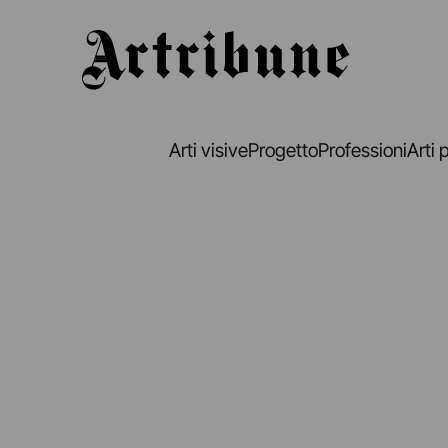
Artribune
Arti visive
Progetto
Professioni
Arti 