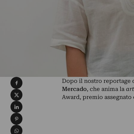
Condividi su Facebook
Dopo il nostro reportage
Mercado
, che anima la
ar
Condividi su X
Award, premio assegnato ogn
Condividi su LinkedIn
Condividi su Pinterest
Condividi su WhatsApp