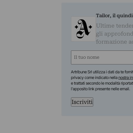
Tailor, il quin
Ultime tendenz
gli approfond
formazione a
Nome
(Obbligatorio)
Nome
Artribune Srl utilizza i dati da te forn
privacy come indicato nella
nostra i
e trattati secondo le modalità riporta
l'apposito link presente nelle email.
Iscriviti