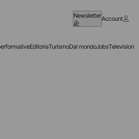
Newsletter
Account
performative
Editoria
Turismo
Dal mondo
Jobs
Television