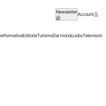
Newsletter
Account
performative
Editoria
Turismo
Dal mondo
Jobs
Television