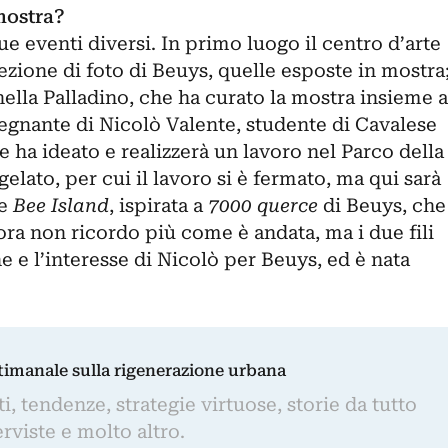
mostra?
e eventi diversi. In primo luogo il centro d’arte
ezione di foto di Beuys, quelle esposte in mostra
ella Palladino, che ha curato la mostra insieme a
segnante di Nicolò Valente, studente di Cavalese
 ha ideato e realizzerà un lavoro nel Parco della
gelato, per cui il lavoro si è fermato, ma qui sarà
le
Bee Island
, ispirata a
7000 querce
di Beuys, che
llora non ricordo più come è andata, ma i due fili
one e l’interesse di Nicolò per Beuys, ed è nata
ttimanale sulla rigenerazione urbana
, tendenze, strategie virtuose, storie da tutto
rviste e molto altro.