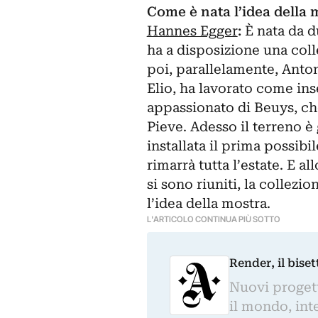
Come è nata l’idea della 
Hannes Egger
:
È nata da du
ha a disposizione una coll
poi, parallelamente, Anton
Elio, ha lavorato come in
appassionato di Beuys, che
Pieve. Adesso il terreno è 
installata il prima possibi
rimarrà tutta l’estate. E a
si sono riuniti, la collezi
l’idea della mostra.
L'ARTICOLO CONTINUA PIÙ SOTTO
Render, il bise
Nuovi progetti
il mondo, inte