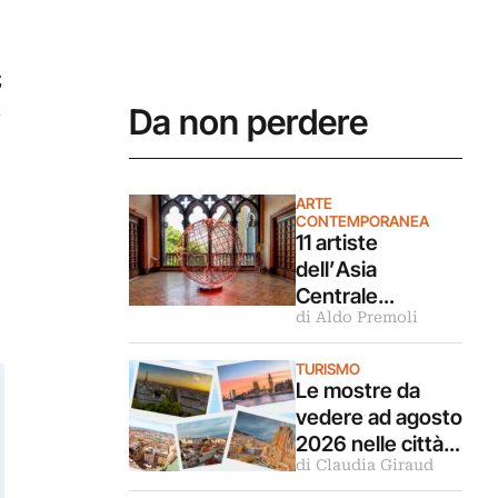
;
Da non perdere
ARTE
CONTEMPORANEA
11 artiste
dell’Asia
Centrale
di Aldo Premoli
rileggono la
Turandot in
TURISMO
questa mostra a
Le mostre da
Venezia
vedere ad agosto
2026 nelle città
di Claudia Giraud
d’arte europee