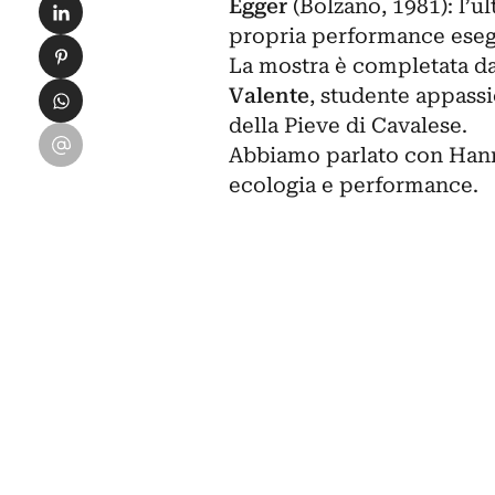
Condividi su LinkedIn
Egger
(Bolzano, 1981): l’u
propria performance esegu
Condividi su Pinterest
La mostra è completata d
Condividi su WhatsApp
Valente
, studente appassi
della Pieve di Cavalese.
Condividi su Email
Abbiamo parlato con Han
ecologia e performance.