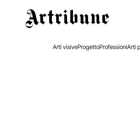
Artribune
Arti visive
Progetto
Professioni
Arti 