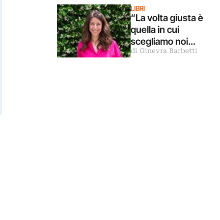
LIBRI
“La volta giusta è
quella in cui
scegliamo noi
di Ginevra Barbetti
stessi”.
Intervista alla
scrittrice
Lorenza Gentile