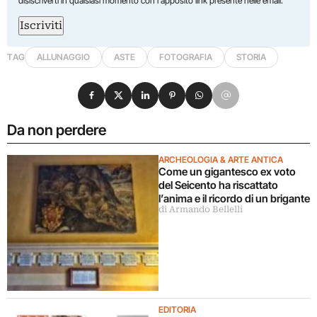
disiscriverti in qualsiasi momento con l'apposito link presente nelle email.
Iscriviti
TAG
ALLUNAGGIO
ASTE
FOTOGRAFIA
STORIA
Condividi su Facebook
Condividi su X
Condividi su LinkedIn
Condividi su Pinterest
Condividi su WhatsApp
Condividi su Email
Da non perdere
ARCHEOLOGIA & ARTE ANTICA
Come un gigantesco ex voto
del Seicento ha riscattato
l’anima e il ricordo di un brigante
di Armando Bellelli
EDITORIA