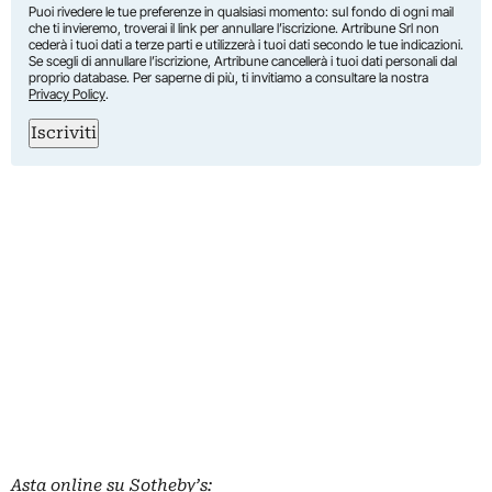
Puoi rivedere le tue preferenze in qualsiasi momento: sul fondo di ogni mail
che ti invieremo, troverai il link per annullare l’iscrizione. Artribune Srl non
cederà i tuoi dati a terze parti e utilizzerà i tuoi dati secondo le tue indicazioni.
Se scegli di annullare l’iscrizione, Artribune cancellerà i tuoi dati personali dal
proprio database. Per saperne di più, ti invitiamo a consultare la nostra
Privacy Policy
.
Iscriviti
Asta online su Sotheby’s: