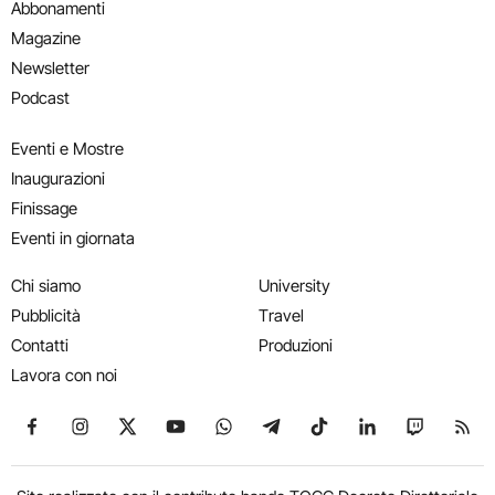
Abbonamenti
Magazine
Newsletter
Podcast
Eventi e Mostre
Inaugurazioni
Finissage
Eventi in giornata
Chi siamo
University
Pubblicità
Travel
Contatti
Produzioni
Lavora con noi
Seguici su Facebook
Seguici su Instagram
Seguici su X
Seguici su YouTube
Seguici su WhatsApp
Seguici su Telegram
Seguici su TikTok
Seguici su Link
Seguici su
Segui