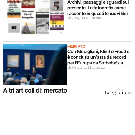
Archivi, paesaggi e sguardi sul
presente. La fotografia come
racconto in questi 8 nuovi libri
di Angela Madesani
MERCATO
Con Modigliani, Klimt e Freud si
è conclusa un’asta da record
per l’Europa da Sotheby’s a
di Cristina Masturzo
Londra
Altri articoli di: mercato
Leggi di più