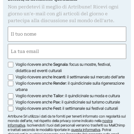
Non perdetevi il meglio di Artribune! Ricevi ogni
giorno un'e-mail con gli articoli del giorno e
partecipa alla discussione sul mondo dell'arte.
Nome
(Required)
First
Email
(Required)
Opzioni
Voglio ricevere anche
Segnala
: focus su mostre, festival,
didattica ed eventi culturali
Voglio ricevere anche
Incanti
: il settimanale sul mercato dell'arte
Voglio ricevere anche
Render
: il quindicinale sulla rigenerazione
urbana
Voglio ricevere anche
Tailor
: il quindicinale su moda e cultura
Voglio ricevere anche
Pax
: il quindicinale sul turismo culturale
Voglio ricevere anche
Fest
: il settimanale sui festival culturali
Artribune Srl utilizza i dati da te forniti per tenerti informato con regolarità sul
mondo dell'arte, nel rispetto della privacy come indicato nella
nostra
informativa
. Iscrivendoti i tuoi dati personali verranno trasferiti su MailChimp
e trattati secondo le modalità riportate in
questa informativa
. Potrai