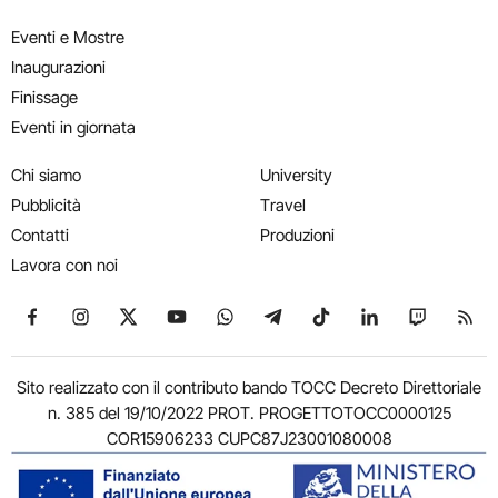
Eventi e Mostre
Inaugurazioni
Finissage
Eventi in giornata
Chi siamo
University
Pubblicità
Travel
Contatti
Produzioni
Lavora con noi
Seguici su Facebook
Seguici su Instagram
Seguici su X
Seguici su YouTube
Seguici su WhatsApp
Seguici su Telegram
Seguici su TikTok
Seguici su Link
Seguici su
Segui
Sito realizzato con il contributo bando TOCC Decreto Direttoriale
n. 385 del 19/10/2022 PROT. PROGETTOTOCC0000125
COR15906233 CUPC87J23001080008