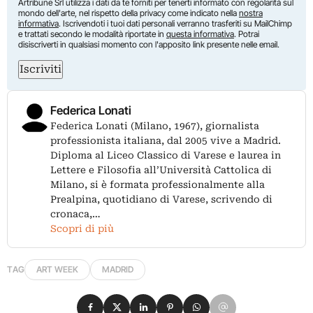
Artribune Srl utilizza i dati da te forniti per tenerti informato con regolarità sul
mondo dell'arte, nel rispetto della privacy come indicato nella
nostra
informativa
. Iscrivendoti i tuoi dati personali verranno trasferiti su MailChimp
e trattati secondo le modalità riportate in
questa informativa
. Potrai
disiscriverti in qualsiasi momento con l'apposito link presente nelle email.
Iscriviti
Federica Lonati
Federica Lonati (Milano, 1967), giornalista
professionista italiana, dal 2005 vive a Madrid.
Diploma al Liceo Classico di Varese e laurea in
Lettere e Filosofia all’Università Cattolica di
Milano, si è formata professionalmente alla
Prealpina, quotidiano di Varese, scrivendo di
cronaca,…
Scopri di più
TAG
ART WEEK
MADRID
Condividi su Facebook
Condividi su X
Condividi su LinkedIn
Condividi su Pinterest
Condividi su WhatsApp
Condividi su Email