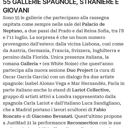
55 GALLERIE SPAGNOLE, STRANIERE E
GIOVANI
Sono 55 le gallerie che partecipano alla rassegna
ospitata come sempre nelle sale del
Palacio de
Neptuno
, a due passi dal Prado e dal Reina Sofia, tra l’8
e l’11 luglio. La sorpresa è che un buon numero
provengono dall’estero: dalla vicina Lisbona, così come
da Austria, Germania, Francia, Svizzera, Inghilterra e
persino dalla Florida. Unica presenza italiana, la
romana
Galleria +
(ex White Noise) che quest’anno
partecipa alla nuova sezione
Duo Project
(a cura di
Oscar García García) con un dialogo fra due artiste
spagnole: Isabel Alonso Vega e Mar Hernandéz. Parla in
parte italiano anche lo stand di
Lariot Collective
,
gruppo di artisti attivi a Londra rappresentato dalla
spagnola Carla Lariot e dall’italiano Luca Sandigliano,
che a Madrid portano i lavori scultorei di
Fabio
Roncato
e di
Giacomo Bevanati
. Quest’ultimo propone
a JustMad 21 la performance
Reconnection
con le sue