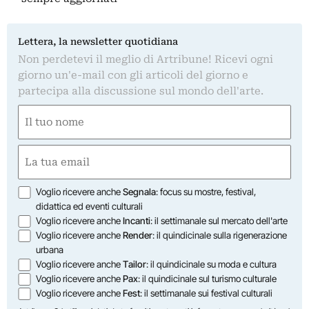
Lettera, la newsletter quotidiana
Non perdetevi il meglio di Artribune! Ricevi ogni
giorno un'e-mail con gli articoli del giorno e
partecipa alla discussione sul mondo dell'arte.
Nome
(Obbligatorio)
Nome
Email
(Obbligatorio)
Opzioni
Voglio ricevere anche
Segnala
: focus su mostre, festival,
didattica ed eventi culturali
Voglio ricevere anche
Incanti
: il settimanale sul mercato dell'arte
Voglio ricevere anche
Render
: il quindicinale sulla rigenerazione
urbana
Voglio ricevere anche
Tailor
: il quindicinale su moda e cultura
Voglio ricevere anche
Pax
: il quindicinale sul turismo culturale
Voglio ricevere anche
Fest
: il settimanale sui festival culturali