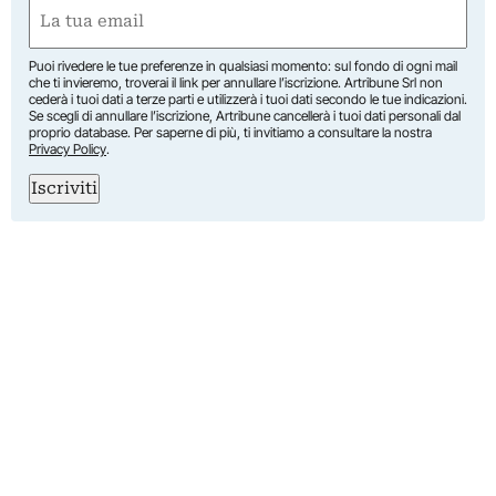
Nome
Email
(Obbligatorio)
Puoi rivedere le tue preferenze in qualsiasi momento: sul fondo di ogni mail
che ti invieremo, troverai il link per annullare l’iscrizione. Artribune Srl non
cederà i tuoi dati a terze parti e utilizzerà i tuoi dati secondo le tue indicazioni.
Se scegli di annullare l’iscrizione, Artribune cancellerà i tuoi dati personali dal
proprio database. Per saperne di più, ti invitiamo a consultare la nostra
Privacy Policy
.
Iscriviti