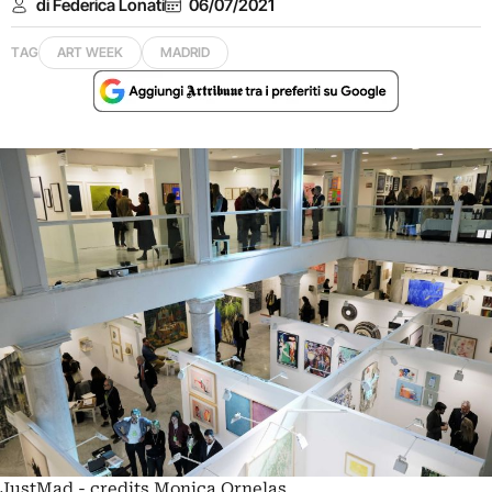
di Federica Lonati
06/07/2021
TAG
ART WEEK
MADRID
JustMad - credits Monica Ornelas