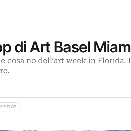
flop di Art Basel Mia
e cosa no dell’art week in Florida. 
re.
P E FLOP