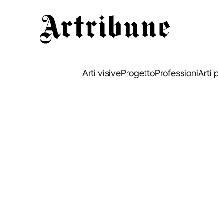
Artribune
Arti visive
Progetto
Professioni
Arti 