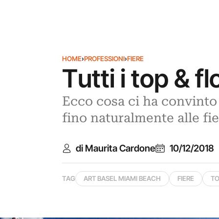
HOME
›
PROFESSIONI
›
FIERE
Tutti i top & 
Ecco cosa ci ha convinto 
fino naturalmente alle fie
di Maurita Cardone
10/12/2018
TAG
ART BASEL MIAMI BEACH
FIERE
TO