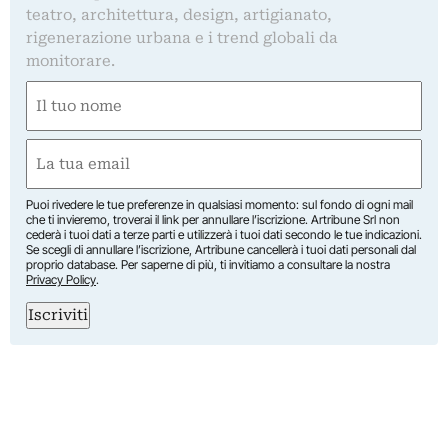
teatro, architettura, design, artigianato,
rigenerazione urbana e i trend globali da
monitorare.
Nome
(Required)
First
Email
(Required)
Puoi rivedere le tue preferenze in qualsiasi momento: sul fondo di ogni mail
che ti invieremo, troverai il link per annullare l’iscrizione. Artribune Srl non
cederà i tuoi dati a terze parti e utilizzerà i tuoi dati secondo le tue indicazioni.
Se scegli di annullare l’iscrizione, Artribune cancellerà i tuoi dati personali dal
proprio database. Per saperne di più, ti invitiamo a consultare la nostra
Privacy Policy
.
Iscriviti