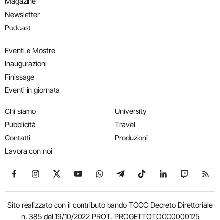
Magazine
Newsletter
Podcast
Eventi e Mostre
Inaugurazioni
Finissage
Eventi in giornata
Chi siamo
University
Pubblicità
Travel
Contatti
Produzioni
Lavora con noi
Seguici su Facebook
Seguici su Instagram
Seguici su X
Seguici su YouTube
Seguici su WhatsApp
Seguici su Telegram
Seguici su TikTok
Seguici su Link
Seguici su
Segui
Sito realizzato con il contributo bando TOCC Decreto Direttoriale
n. 385 del 19/10/2022 PROT. PROGETTOTOCC0000125