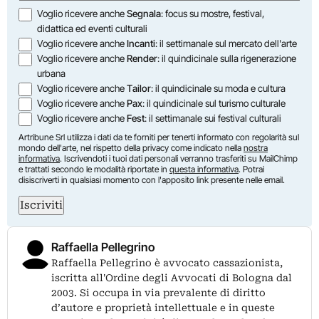
Opzioni
Voglio ricevere anche
Segnala
: focus su mostre, festival,
didattica ed eventi culturali
Voglio ricevere anche
Incanti
: il settimanale sul mercato dell'arte
Voglio ricevere anche
Render
: il quindicinale sulla rigenerazione
urbana
Voglio ricevere anche
Tailor
: il quindicinale su moda e cultura
Voglio ricevere anche
Pax
: il quindicinale sul turismo culturale
Voglio ricevere anche
Fest
: il settimanale sui festival culturali
Artribune Srl utilizza i dati da te forniti per tenerti informato con regolarità sul
mondo dell'arte, nel rispetto della privacy come indicato nella
nostra
informativa
. Iscrivendoti i tuoi dati personali verranno trasferiti su MailChimp
e trattati secondo le modalità riportate in
questa informativa
. Potrai
disiscriverti in qualsiasi momento con l'apposito link presente nelle email.
Iscriviti
Raffaella Pellegrino
Raffaella Pellegrino è avvocato cassazionista,
iscritta all'Ordine degli Avvocati di Bologna dal
2003. Si occupa in via prevalente di diritto
d’autore e proprietà intellettuale e in queste