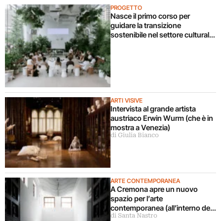
PROGETTO
Nasce il primo corso per
guidare la transizione
sostenibile nel settore culturale.
Ecco come partecipare
ARTI VISIVE
Intervista al grande artista
austriaco Erwin Wurm (che è in
mostra a Venezia)
di Giulia Bianco
ARTE CONTEMPORANEA
A Cremona apre un nuovo
spazio per l’arte
contemporanea (all’interno del
di Santa Nastro
Museo del Violino)