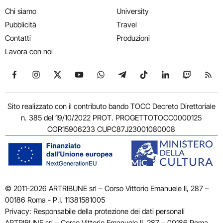
Chi siamo
University
Pubblicità
Travel
Contatti
Produzioni
Lavora con noi
Seguici su Facebook
Seguici su Instagram
Seguici su X
Seguici su YouTube
Seguici su WhatsApp
Seguici su Telegram
Seguici su TikTok
Seguici su Link
Seguici su
Segui
Sito realizzato con il contributo bando TOCC Decreto Direttoriale
n. 385 del 19/10/2022 PROT. PROGETTOTOCC0000125
COR15906233 CUPC87J23001080008
© 2011-2026 ARTRIBUNE srl – Corso Vittorio Emanuele II, 287 –
00186 Roma - P.I. 11381581005
Privacy: Responsabile della protezione dei dati personali
ARTRIBUNE srl – Corso Vittorio Emanuele II, 287 – 00186 Roma