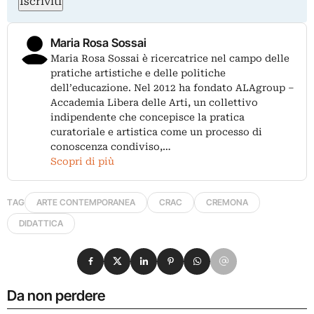
Iscriviti
Maria Rosa Sossai
Maria Rosa Sossai è ricercatrice nel campo delle
pratiche artistiche e delle politiche
dell’educazione. Nel 2012 ha fondato ALAgroup –
Accademia Libera delle Arti, un collettivo
indipendente che concepisce la pratica
curatoriale e artistica come un processo di
conoscenza condiviso,…
Scopri di più
TAG
ARTE CONTEMPORANEA
CRAC
CREMONA
DIDATTICA
Condividi su Facebook
Condividi su X
Condividi su LinkedIn
Condividi su Pinterest
Condividi su WhatsApp
Condividi su Email
Da non perdere