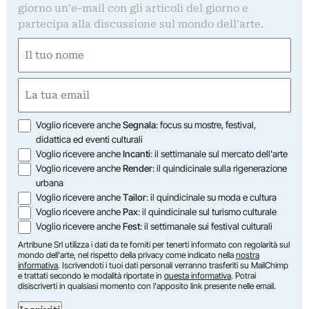
giorno un'e-mail con gli articoli del giorno e
partecipa alla discussione sul mondo dell'arte.
Nome
(Obbligatorio)
Nome
Email
(Obbligatorio)
Opzioni
Voglio ricevere anche
Segnala
: focus su mostre, festival,
didattica ed eventi culturali
Voglio ricevere anche
Incanti
: il settimanale sul mercato dell'arte
Voglio ricevere anche
Render
: il quindicinale sulla rigenerazione
urbana
Voglio ricevere anche
Tailor
: il quindicinale su moda e cultura
Voglio ricevere anche
Pax
: il quindicinale sul turismo culturale
Voglio ricevere anche
Fest
: il settimanale sui festival culturali
Artribune Srl utilizza i dati da te forniti per tenerti informato con regolarità sul
mondo dell'arte, nel rispetto della privacy come indicato nella
nostra
informativa
. Iscrivendoti i tuoi dati personali verranno trasferiti su MailChimp
e trattati secondo le modalità riportate in
questa informativa
. Potrai
disiscriverti in qualsiasi momento con l'apposito link presente nelle email.