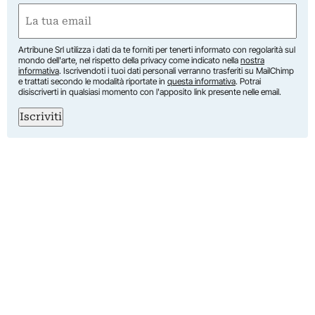
Nome
Email
(Obbligatorio)
Artribune Srl utilizza i dati da te forniti per tenerti informato con regolarità sul
mondo dell'arte, nel rispetto della privacy come indicato nella
nostra
informativa
. Iscrivendoti i tuoi dati personali verranno trasferiti su MailChimp
e trattati secondo le modalità riportate in
questa informativa
. Potrai
disiscriverti in qualsiasi momento con l'apposito link presente nelle email.
Iscriviti