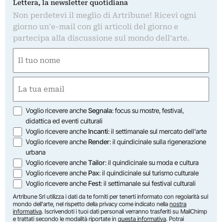
Lettera, la newsletter quotidiana
Non perdetevi il meglio di Artribune! Ricevi ogni
giorno un'e-mail con gli articoli del giorno e
partecipa alla discussione sul mondo dell'arte.
Nome
(Obbligatorio)
Nome
Email
(Obbligatorio)
Opzioni
Voglio ricevere anche
Segnala
: focus su mostre, festival,
didattica ed eventi culturali
Voglio ricevere anche
Incanti
: il settimanale sul mercato dell'arte
Voglio ricevere anche
Render
: il quindicinale sulla rigenerazione
urbana
Voglio ricevere anche
Tailor
: il quindicinale su moda e cultura
Voglio ricevere anche
Pax
: il quindicinale sul turismo culturale
Voglio ricevere anche
Fest
: il settimanale sui festival culturali
Artribune Srl utilizza i dati da te forniti per tenerti informato con regolarità sul
mondo dell'arte, nel rispetto della privacy come indicato nella
nostra
informativa
. Iscrivendoti i tuoi dati personali verranno trasferiti su MailChimp
e trattati secondo le modalità riportate in
questa informativa
. Potrai