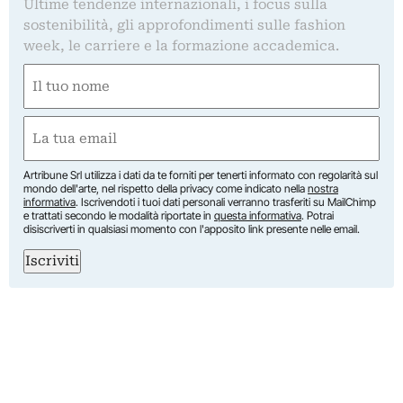
Ultime tendenze internazionali, i focus sulla
sostenibilità, gli approfondimenti sulle fashion
week, le carriere e la formazione accademica.
Nome
(Obbligatorio)
Nome
Email
(Obbligatorio)
Artribune Srl utilizza i dati da te forniti per tenerti informato con regolarità sul
mondo dell'arte, nel rispetto della privacy come indicato nella
nostra
informativa
. Iscrivendoti i tuoi dati personali verranno trasferiti su MailChimp
e trattati secondo le modalità riportate in
questa informativa
. Potrai
disiscriverti in qualsiasi momento con l'apposito link presente nelle email.
Iscriviti