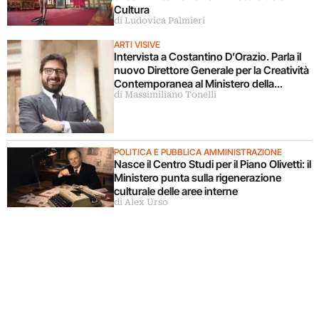
Cultura
di Ludovica Palmieri
ARTI VISIVE
Intervista a Costantino D’Orazio. Parla il
nuovo Direttore Generale per la Creatività
Contemporanea al Ministero della
di Massimiliano Tonelli
Cultura
POLITICA E PUBBLICA AMMINISTRAZIONE
Nasce il Centro Studi per il Piano Olivetti: il
Ministero punta sulla rigenerazione
culturale delle aree interne
di Alex Urso