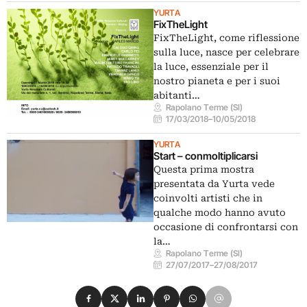
YURTA
FixTheLight
FixTheLight, come riflessione
sulla luce, nasce per celebrare
la luce, essenziale per il
nostro pianeta e per i suoi
abitanti…
Rapolano Terme (SI)
17/03/2018
–
10/05/2018
YURTA
Start – conmoltiplicarsi
Questa prima mostra
presentata da Yurta vede
coinvolti artisti che in
qualche modo hanno avuto
occasione di confrontarsi con
la…
Rapolano Terme (SI)
27/07/2017
–
27/08/2017
Condividi su Facebook
Condividi su X
Condividi su LinkedIn
Condividi su Pinterest
Condividi su WhatsApp
Condividi su Email