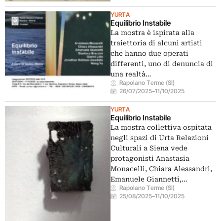
YURTA
Equilibrio Instabile
La mostra è ispirata alla
traiettoria di alcuni artisti
che hanno due operati
differenti, uno di denuncia di
una realtà…
Rapolano Terme (SI)
26/07/2025
–
11/10/2025
YURTA
Equilibrio Instabile
La mostra collettiva ospitata
negli spazi di Urta Relazioni
Culturali a Siena vede
protagonisti Anastasia
Monacelli, Chiara Alessandri,
Emanuele Giannetti,…
Rapolano Terme (SI)
25/08/2025
–
11/10/2025