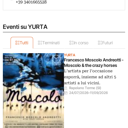
+39 3401665528
Eventi su YURTA
Tutti
Terminati
In corso
Futuri
YURTA
Francesco Moscolo Andreotti -
Moscolo & the crazy horses
L’artista per l’occasione
esporrà, insieme ad altri 5
artisti a lui vicini.
Rapolano Terme (SI)
24/07/2026
–
11/09/2026