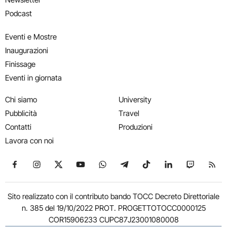
Podcast
Eventi e Mostre
Inaugurazioni
Finissage
Eventi in giornata
Chi siamo
University
Pubblicità
Travel
Contatti
Produzioni
Lavora con noi
Seguici su Facebook
Seguici su Instagram
Seguici su X
Seguici su YouTube
Seguici su WhatsApp
Seguici su Telegram
Seguici su TikTok
Seguici su Link
Seguici su
Segui
Sito realizzato con il contributo bando TOCC Decreto Direttoriale
n. 385 del 19/10/2022 PROT. PROGETTOTOCC0000125
COR15906233 CUPC87J23001080008