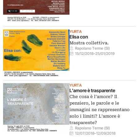
YURTA
Elisa con
Mostra collettiva.
Rapolano Terme (SI)
15/12/2018
–
25/01/2019
YURTA
L'amore è trasparente
Che cosa è l’amore? Il
pensiero, le parole e le
immagini ne rappresentano
solo i limiti? L’amore è
trasparente?
Rapolano Terme (SI)
12/07/2018
–
12/09/2018