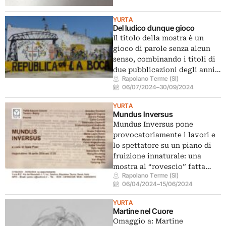
YURTA
Del ludico dunque gioco
Il titolo della mostra è un
gioco di parole senza alcun
senso, combinando i titoli di
due pubblicazioni degli anni…
Rapolano Terme (SI)
06/07/2024
–
30/09/2024
YURTA
Mundus Inversus
Mundus Inversus pone
provocatoriamente i lavori e
lo spettatore su un piano di
fruizione innaturale: una
mostra al “rovescio” fatta…
Rapolano Terme (SI)
06/04/2024
–
15/06/2024
YURTA
Martine nel Cuore
Omaggio a: Martine