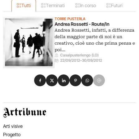
Tutti
Terminati
In corso
Futuri
TORRE PUSTERLA
Andrea Rossetti - Route/In
Andrea Rossetti, infatti, a differenza
della maggior parte di noi è un
creativo, cioè uno che prima pensa e
poi…
Casalpusterlengo (LO)
22/09/2012
–
30/09/2012
Condividi su Facebook
Condividi su X
Condividi su LinkedIn
Condividi su Pinterest
Condividi su WhatsApp
Condividi su Email
Artribune
Arti visive
Progetto