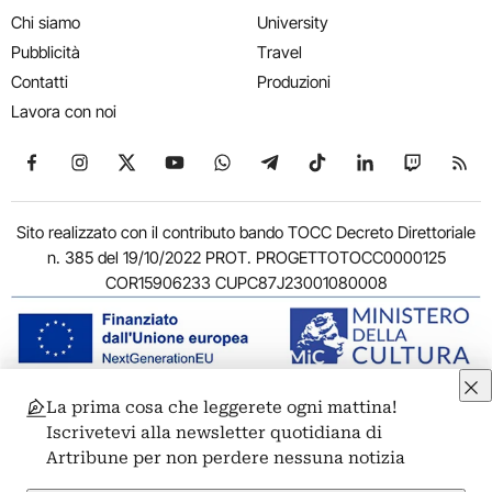
Chi siamo
University
Pubblicità
Travel
Contatti
Produzioni
Lavora con noi
Seguici su Facebook
Seguici su Instagram
Seguici su X
Seguici su YouTube
Seguici su WhatsApp
Seguici su Telegram
Seguici su TikTok
Seguici su Link
Seguici su
Segui
Sito realizzato con il contributo bando TOCC Decreto Direttoriale
n. 385 del 19/10/2022 PROT. PROGETTOTOCC0000125
COR15906233 CUPC87J23001080008
La prima cosa che leggerete ogni mattina!
© 2011-2026 ARTRIBUNE srl – Corso Vittorio Emanuele II, 287 –
Iscrivetevi alla newsletter quotidiana di
00186 Roma - P.I. 11381581005
Artribune per non perdere nessuna notizia
Privacy: Responsabile della protezione dei dati personali
ARTRIBUNE srl – Corso Vittorio Emanuele II, 287 – 00186 Roma