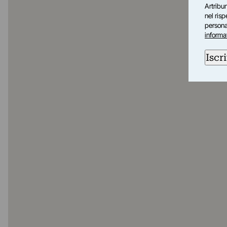
Artribun
nel ris
personal
informa
Iscri