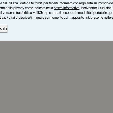
e Srl utilizza i dati da te forniti per tenerti informato con regolarità sul mondo del
petto della privacy come indicato nella
nostra informativa
. Iscrivendoti i tuoi dati
i verranno trasferiti su MailChimp e trattati secondo le modalità riportate in
que
tiva
. Potrai disiscriverti in qualsiasi momento con l'apposito link presente nelle 
viti