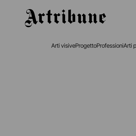
Artribune
Arti visive
Progetto
Professioni
Arti 