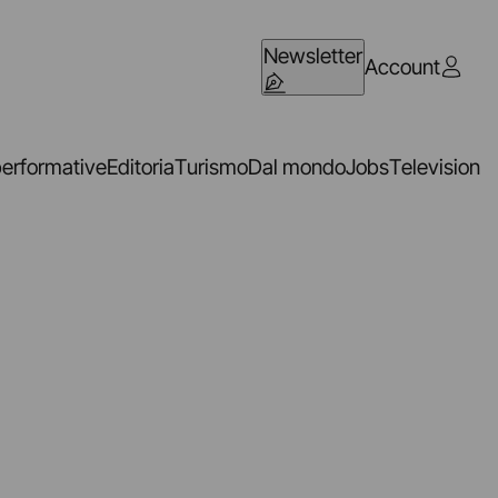
Newsletter
Account
performative
Editoria
Turismo
Dal mondo
Jobs
Television