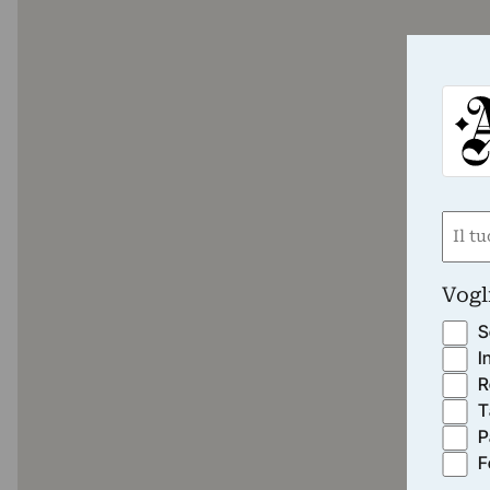
Nom
(Requ
First
Vogl
S
I
R
T
P
F