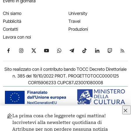
Eventi in giornata
Chi siamo
University
Pubblicità
Travel
Contatti
Produzioni
Lavora con noi
Seguici su Facebook
Seguici su Instagram
Seguici su X
Seguici su YouTube
Seguici su WhatsApp
Seguici su Telegram
Seguici su TikTok
Seguici su Link
Seguici su
Segui
Sito realizzato con il contributo bando TOCC Decreto Direttoriale
n. 385 del 19/10/2022 PROT. PROGETTOTOCC0000125
COR15906233 CUPC87J23001080008
La prima cosa che leggerete ogni mattina!
© 2011-2026 ARTRIBUNE srl – Corso Vittorio Emanuele II, 287 –
Iscrivetevi alla newsletter quotidiana di
00186 Roma - P.I. 11381581005
Artribune per non perdere nessuna notizia
Privacy: Responsabile della protezione dei dati personali