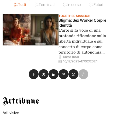
Tutti
Terminati
In corso
Futuri
TOGETHER MANSION
Stigma: Sex Worker Corpi e
Identità
L’arte si fa voce di una
profonda riflessione sulla
libertà individuale e sul
concetto di corpo come
territorio di autonomia,…
Roma (RM)
16/12/2023
–
17/02/2024
Condividi su Facebook
Condividi su X
Condividi su LinkedIn
Condividi su Pinterest
Condividi su WhatsApp
Condividi su Email
Artribune
Arti visive