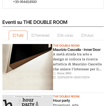
+39 064454920
Eventi su THE DOUBLE ROOM
Tutti
Terminati
In corso
Futuri
THE DOUBLE ROOM
Maurizio Cascella - Inner Door
A metà strada tra arte e
design si colloca la ricerca
artistica di Maurizio Cascella
che unisce l’interesse per il…
Roma (RM)
22/05/2014
–
20/07/2014
THE DOUBLE ROOM
Hour party
Proiezioni, arte