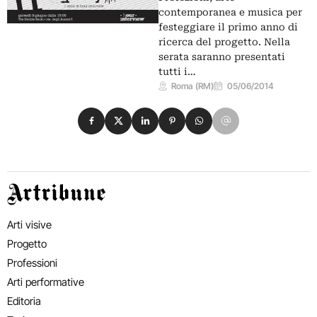
contemporanea e musica per
festeggiare il primo anno di
ricerca del progetto. Nella
serata saranno presentati
tutti i…
Roma (RM)
05/06/2014
Condividi su Facebook
Condividi su X
Condividi su LinkedIn
Condividi su Pinterest
Condividi su WhatsApp
Condividi su Email
Artribune
Arti visive
Progetto
Professioni
Arti performative
Editoria