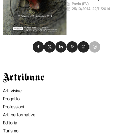
Pavia (PV)
25/10/2014
–
22/11/2014
Condividi su Facebook
Condividi su X
Condividi su LinkedIn
Condividi su Pinterest
Condividi su WhatsApp
Condividi su Email
Artribune
Arti visive
Progetto
Professioni
Arti performative
Editoria
Turismo