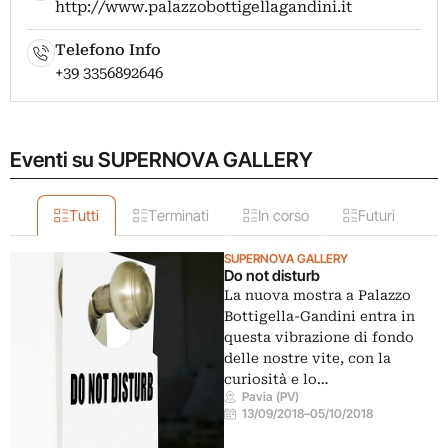
http://www.palazzobottigellagandini.it
Telefono Info
+39 3356892646
Eventi su SUPERNOVA GALLERY
Tutti
Terminati
In corso
Futuri
SUPERNOVA GALLERY
Do not disturb
La nuova mostra a Palazzo
Bottigella-Gandini entra in
questa vibrazione di fondo
delle nostre vite, con la
curiosità e lo…
Pavia (PV)
13/09/2018
–
05/10/2018