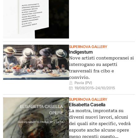
SUPERNOVA GALLERY
Indigestum
Nove artisti contemporanei si
interrogano su aspetti
trasversali fra cibo e
convivio.
Pavia (PV)
19/09/2015
–
24/10/2015
SUPERNOVA GALLERY
Elisabetta Casella
La mostra, improntata su
diversi nuovi lavori, alcuni
dei quali site specific, vedrà
esposte anche alcune opere
meno recenti: questo…