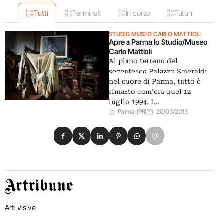
Tutti
Terminati
In corso
Futuri
STUDIO MUSEO CARLO MATTIOLI
Apre a Parma lo Studio/Museo
Carlo Mattioli
Al piano terreno del
secentesco Palazzo Smeraldi
nel cuore di Parma, tutto è
rimasto com’era quel 12
luglio 1994. I…
Parma (PR)
20/03/2015
Condividi su Facebook
Condividi su X
Condividi su LinkedIn
Condividi su Pinterest
Condividi su WhatsApp
Condividi su Email
Artribune
Arti visive