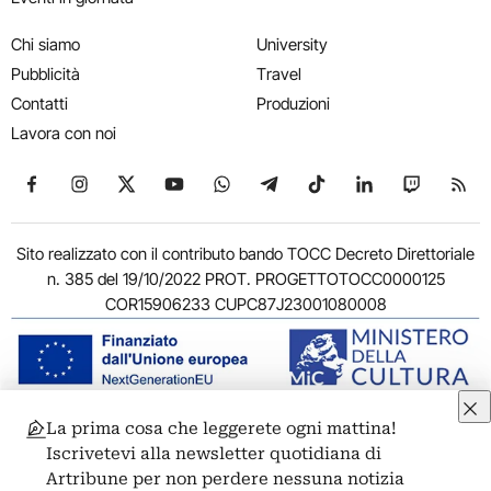
Chi siamo
University
Pubblicità
Travel
Contatti
Produzioni
Lavora con noi
Seguici su Facebook
Seguici su Instagram
Seguici su X
Seguici su YouTube
Seguici su WhatsApp
Seguici su Telegram
Seguici su TikTok
Seguici su Link
Seguici su
Segui
Sito realizzato con il contributo bando TOCC Decreto Direttoriale
n. 385 del 19/10/2022 PROT. PROGETTOTOCC0000125
COR15906233 CUPC87J23001080008
La prima cosa che leggerete ogni mattina!
© 2011-2026 ARTRIBUNE srl – Corso Vittorio Emanuele II, 287 –
Iscrivetevi alla newsletter quotidiana di
00186 Roma - P.I. 11381581005
Artribune per non perdere nessuna notizia
Privacy: Responsabile della protezione dei dati personali