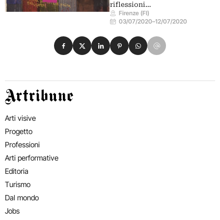
riflessioni…
Firenze (FI)
03/07/2020
–
12/07/2020
Condividi su Facebook
Condividi su X
Condividi su LinkedIn
Condividi su Pinterest
Condividi su WhatsApp
Condividi su Email
Artribune
Arti visive
Progetto
Professioni
Arti performative
Editoria
Turismo
Dal mondo
Jobs