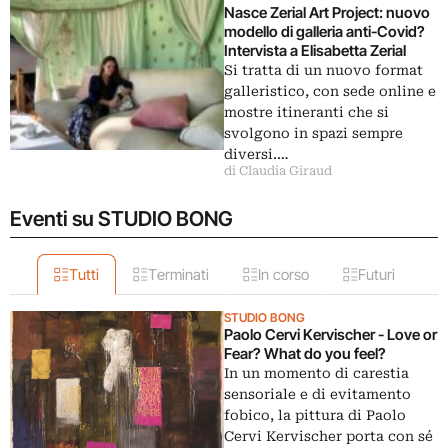
Nasce Zerial Art Project: nuovo
modello di galleria anti-Covid?
Intervista a Elisabetta Zerial
Si tratta di un nuovo format
galleristico, con sede online e
mostre itineranti che si
svolgono in spazi sempre
diversi.…
di Claudia Giraud
Eventi su STUDIO BONG
Tutti
Terminati
In corso
Futuri
STUDIO BONG
Paolo Cervi Kervischer - Love or
Fear? What do you feel?
In un momento di carestia
sensoriale e di evitamento
fobico, la pittura di Paolo
Cervi Kervischer porta con sé