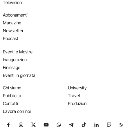
Television
Abbonamenti
Magazine
Newsletter
Podcast
Eventi e Mostre
Inaugurazioni
Finissage
Eventi in giornata
Chi siamo
University
Pubblicità
Travel
Contatti
Produzioni
Lavora con noi
Seguici su Facebook
Seguici su Instagram
Seguici su X
Seguici su YouTube
Seguici su WhatsApp
Seguici su Telegram
Seguici su TikTok
Seguici su Link
Seguici su
Segui