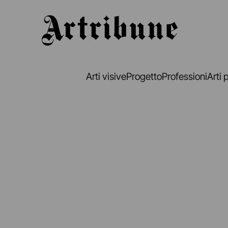
Artribune
Arti visive
Progetto
Professioni
Arti 