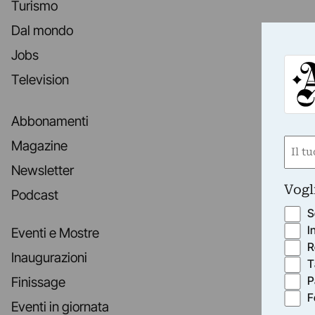
Turismo
Dal mondo
Jobs
Television
Abbonamenti
Nom
Magazine
(Obbli
Newsletter
Nome
Vogl
Podcast
S
I
Eventi e Mostre
R
Inaugurazioni
T
P
Finissage
F
Eventi in giornata