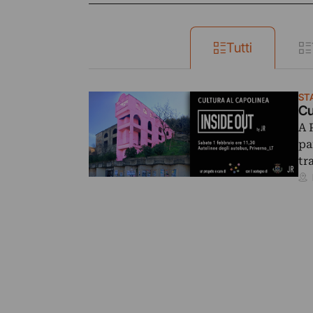
Tutti
ST
Cu
A 
pa
tr