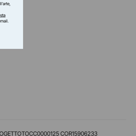
l'arte,
sta
email.
PROT. PROGETTOTOCC0000125 COR15906233