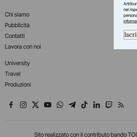
Artribun
nel ris
Chi siamo
personal
informa
Pubblicità
Iscri
Contatti
Lavora con noi
University
Travel
Produzioni
Seguici su Facebook
Seguici su Instagram
Seguici su X
Seguici su YouTube
Seguici su WhatsApp
Seguici su Telegr
Seguici su TikT
Seguici su L
Seguici 
Segui
Sito realizzato con il contributo band