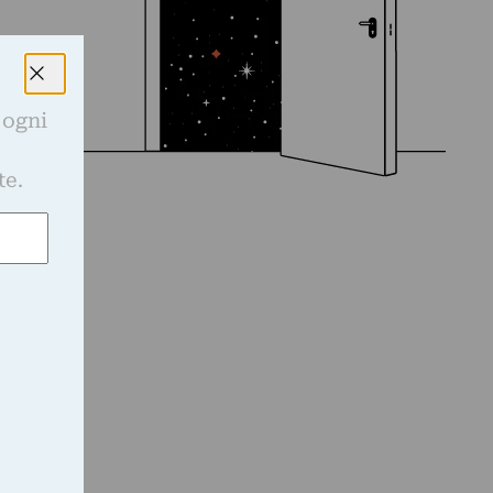
 ogni
e
te.