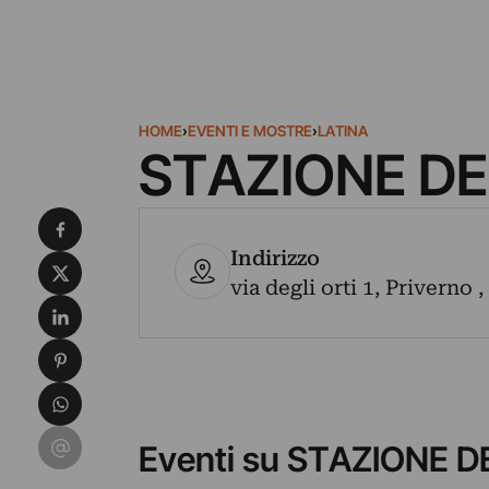
HOME
›
EVENTI E MOSTRE
›
LATINA
STAZIONE DE
Condividi su Facebook
Indirizzo
Condividi su X
via degli orti 1, Priverno 
Condividi su LinkedIn
Condividi su Pinterest
Condividi su WhatsApp
Condividi su Email
Eventi su STAZIONE 