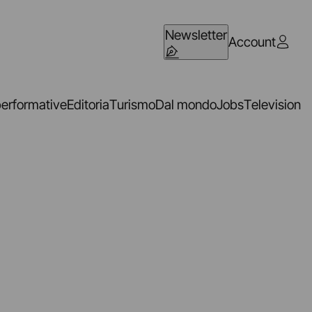
Newsletter
Account
performative
Editoria
Turismo
Dal mondo
Jobs
Television