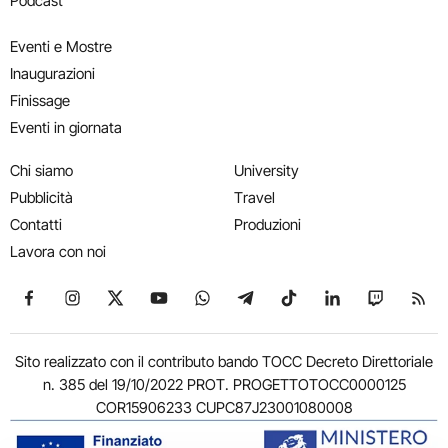
Podcast
Eventi e Mostre
Inaugurazioni
Finissage
Eventi in giornata
Chi siamo
University
Pubblicità
Travel
Contatti
Produzioni
Lavora con noi
Seguici su Facebook
Seguici su Instagram
Seguici su X
Seguici su YouTube
Seguici su WhatsApp
Seguici su Telegram
Seguici su TikTok
Seguici su Link
Seguici su
Segui
Sito realizzato con il contributo bando TOCC Decreto Direttoriale
n. 385 del 19/10/2022 PROT. PROGETTOTOCC0000125
COR15906233 CUPC87J23001080008