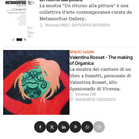
La mostra “Un ritorno alla pittura” è una
collettiva d’arte contemporanea curata da
Metamorfosi Gallery.
Vicenza (VI)
02/11/2013
–
15/11/2013
SPAZIO NADIR
Valentina Rosset - The making
of Organica
La mostra del cantiere di un
libro a fumetti, personale di
Valentina Rosset, allo
Spazionadir di Vicenza.
Vicenza (VI)
15/04/2012
–
13/05/2012
Condividi su Facebook
Condividi su X
Condividi su LinkedIn
Condividi su Pinterest
Condividi su WhatsApp
Condividi su Email