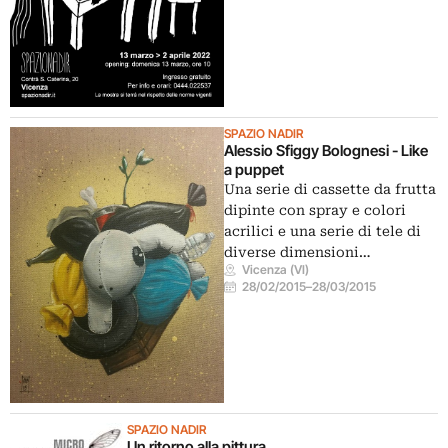
SPAZIO NADIR
Alessio Sfiggy Bolognesi - Like
a puppet
Una serie di cassette da frutta
dipinte con spray e colori
acrilici e una serie di tele di
diverse dimensioni…
Vicenza (VI)
28/02/2015
–
28/03/2015
SPAZIO NADIR
Un ritorno alla pittura