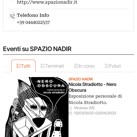
http://www.spazionadir.it
Telefono Info
+39 0444022537
Eventi su SPAZIO NADIR
Tutti
Terminati
In corso
Futuri
SPAZIO NADIR
Nicola Stradiotto - Nero
Obscura
Esposizione personale di
Nicola Stradiotto.
Vicenza (VI)
13/03/2022
–
02/04/2022