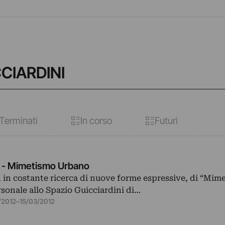
CCIARDINI
Terminati
In corso
Futuri
 - Mimetismo Urbano
ed in costante ricerca di nuove forme espressive, di “Mim
rsonale allo Spazio Guicciardini di…
/2012
–
15/03/2012