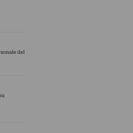
rsonale del
su