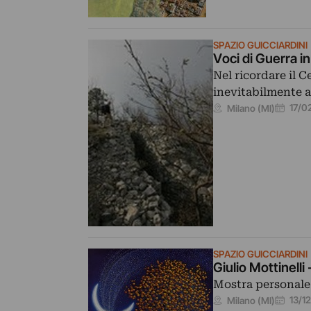
SPAZIO GUICCIARDINI
Voci di Guerra i
Nel ricordare il C
inevitabilmente ai
17/0
Milano (MI)
SPAZIO GUICCIARDINI
Giulio Mottinelli 
Mostra personale d
13/1
Milano (MI)