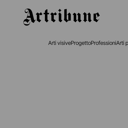
Artribune
Arti visive
Progetto
Professioni
Arti 