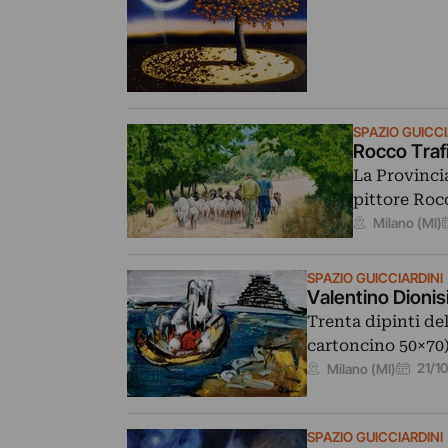
SPAZIO GUICCI
Rocco Traf
La Provincia
pittore Roc
Milano (MI)
SPAZIO GUICCIARDINI
Valentino Dionis
Trenta dipinti del
cartoncino 50×70)
21/1
Milano (MI)
SPAZIO GUICCIARDINI