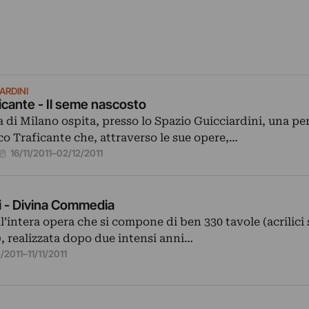
ARDINI
icante - Il seme nascosto
 di Milano ospita, presso lo Spazio Guicciardini, una pe
co Traficante che, attraverso le sue opere,…
16/11/2011
–
02/12/2011
i - Divina Commedia
l’intera opera che si compone di ben 330 tavole (acrilici 
, realizzata dopo due intensi anni…
0/2011
–
11/11/2011