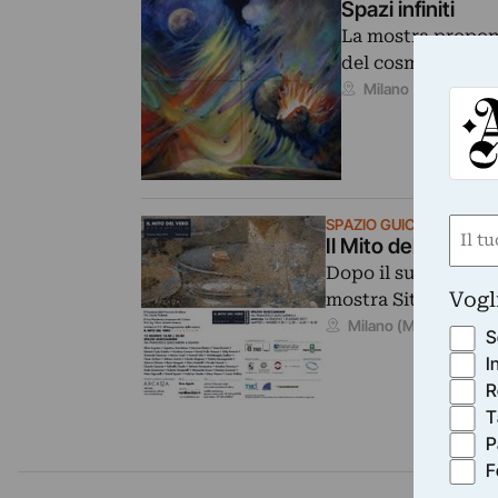
Spazi infiniti
La mostra propone 
del cosmo dove i
06/0
Milano (MI)
Nom
SPAZIO GUICCIARDINI
Il Mito del Vero - 
(Obbli
Dopo il successo de
Nome
Vogl
mostra Situation, a
15/06/
Milano (MI)
S
I
R
T
P
F