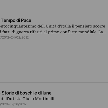
n Tempo di Pace
entocinquantesimo dell’Unità d’Italia il pensiero scorre
 fatti di guerra riferiti al primo conflitto mondiale. La…
2/2012
–
24/02/2012
- Storie di boschi e di lune
ell’artista Giulio Mottinelli
2/2011
–
09/01/2012