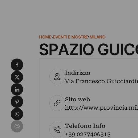
HOME
›
EVENTI E MOSTRE
›
MILANO
SPAZIO GUIC
Condividi su Facebook
Indirizzo
Condividi su X
Via Francesco Guicciardini
Condividi su LinkedIn
Sito web
Condividi su Pinterest
http://www.provincia.mil
Condividi su WhatsApp
Condividi su Email
Telefono Info
+39 0277406315