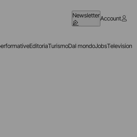
Newsletter
Account
performative
Editoria
Turismo
Dal mondo
Jobs
Television