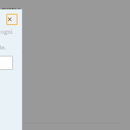
a mente e
 ogni
e
te.
n la