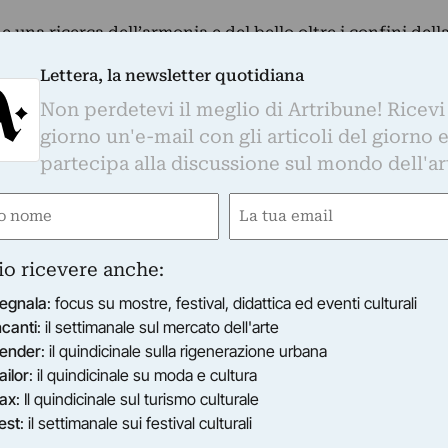
una ricerca dell’armonia e del bello oltre i confini dell
l pensiero…
Lettera, la newsletter quotidiana
9/2011
–
30/09/2011
Non perdetevi il meglio di Artribune! Ricevi
giorno un'e-mail con gli articoli del giorno 
partecipa alla discussione sul mondo dell'ar
e
Email
Situation
gatorio)
(Obbligatorio)
l 2010 ritorna la Seconda edizione de Il Mito del Vero, co
io ricevere anche:
 cura…
2011
–
08/07/2011
egnala
: focus su mostre, festival, didattica ed eventi culturali
ncanti
: il settimanale sul mercato dell'arte
ender
: il quindicinale sulla rigenerazione urbana
ailor
: il quindicinale su moda e cultura
ax
: Il quindicinale sul turismo culturale
est
: il settimanale sui festival culturali