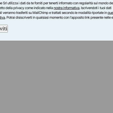
e Srl utilizza i dati da te forniti per tenerti informato con regolarità sul mondo del
petto della privacy come indicato nella
nostra informativa
. Iscrivendoti i tuoi dati
i verranno trasferiti su MailChimp e trattati secondo le modalità riportate in
que
tiva
. Potrai disiscriverti in qualsiasi momento con l'apposito link presente nelle 
viti