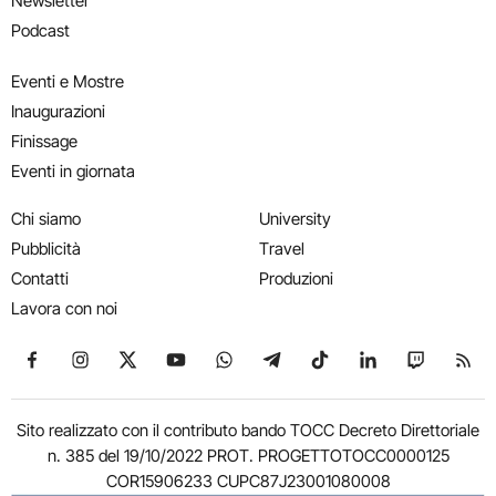
Newsletter
Podcast
Eventi e Mostre
Inaugurazioni
Finissage
Eventi in giornata
Chi siamo
University
Pubblicità
Travel
Contatti
Produzioni
Lavora con noi
Seguici su Facebook
Seguici su Instagram
Seguici su X
Seguici su YouTube
Seguici su WhatsApp
Seguici su Telegram
Seguici su TikTok
Seguici su Link
Seguici su
Segui
Sito realizzato con il contributo bando TOCC Decreto Direttoriale
n. 385 del 19/10/2022 PROT. PROGETTOTOCC0000125
COR15906233 CUPC87J23001080008