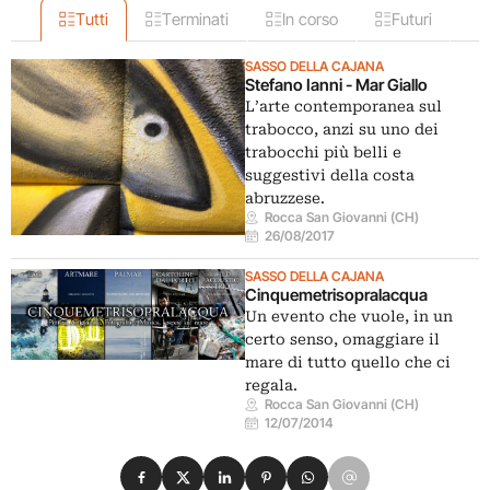
Tutti
Terminati
In corso
Futuri
SASSO DELLA CAJANA
Stefano Ianni - Mar Giallo
L’arte contemporanea sul
trabocco, anzi su uno dei
trabocchi più belli e
suggestivi della costa
abruzzese.
Rocca San Giovanni (CH)
26/08/2017
SASSO DELLA CAJANA
Cinquemetrisopralacqua
Un evento che vuole, in un
certo senso, omaggiare il
mare di tutto quello che ci
regala.
Rocca San Giovanni (CH)
12/07/2014
Condividi su Facebook
Condividi su X
Condividi su LinkedIn
Condividi su Pinterest
Condividi su WhatsApp
Condividi su Email