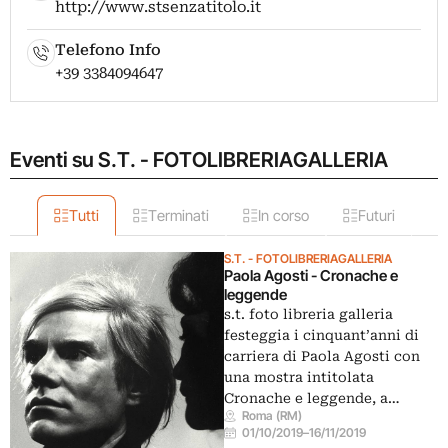
http://www.stsenzatitolo.it
Telefono Info
+39 3384094647
Eventi su S.T. - FOTOLIBRERIAGALLERIA
Tutti
Terminati
In corso
Futuri
S.T. - FOTOLIBRERIAGALLERIA
Paola Agosti - Cronache e
leggende
s.t. foto libreria galleria
festeggia i cinquant’anni di
carriera di Paola Agosti con
una mostra intitolata
Cronache e leggende, a…
Roma (RM)
01/10/2019
–
16/11/2019