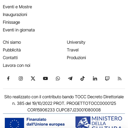
Eventi e Mostre
Inaugurazioni
Finissage
Eventi in giornata
Chi siamo
University
Pubblicità
Travel
Contatti
Produzioni
Lavora con noi
Seguici su Facebook
Seguici su Instagram
Seguici su X
Seguici su YouTube
Seguici su WhatsApp
Seguici su Telegram
Seguici su TikTok
Seguici su Link
Seguici su
Segui
Sito realizzato con il contributo bando TOCC Decreto Direttoriale
n. 385 del 19/10/2022 PROT. PROGETTOTOCC0000125
COR15906233 CUPC87J23001080008