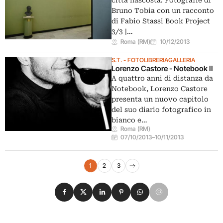
Bruno Tobia con un racconto
di Fabio Stassi Book Project
3/3 |…
Roma (RM)
10/12/2013
S.T. - FOTOLIBRERIAGALLERIA
Lorenzo Castore - Notebook II
A quattro anni di distanza da
Notebook, Lorenzo Castore
presenta un nuovo capitolo
del suo diario fotografico in
bianco e…
Roma (RM)
07/10/2013
–
10/11/2013
Navigazione eventi
1
2
3
Pagina successiva
Condividi su Facebook
Condividi su X
Condividi su LinkedIn
Condividi su Pinterest
Condividi su WhatsApp
Condividi su Email