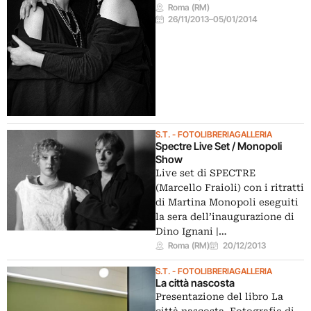
Roma (RM)
26/11/2013
–
05/01/2014
S.T. - FOTOLIBRERIAGALLERIA
Spectre Live Set / Monopoli
Show
Live set di SPECTRE
(Marcello Fraioli) con i ritratti
di Martina Monopoli eseguiti
la sera dell’inaugurazione di
Dino Ignani |…
Roma (RM)
20/12/2013
S.T. - FOTOLIBRERIAGALLERIA
La città nascosta
Presentazione del libro La
città nascosta. Fotografie di