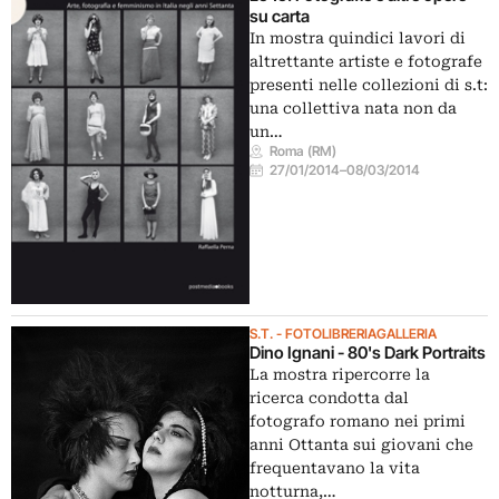
su carta
In mostra quindici lavori di
altrettante artiste e fotografe
presenti nelle collezioni di s.t:
una collettiva nata non da
un…
Roma (RM)
27/01/2014
–
08/03/2014
S.T. - FOTOLIBRERIAGALLERIA
Dino Ignani - 80's Dark Portraits
La mostra ripercorre la
ricerca condotta dal
fotografo romano nei primi
anni Ottanta sui giovani che
frequentavano la vita
notturna,…