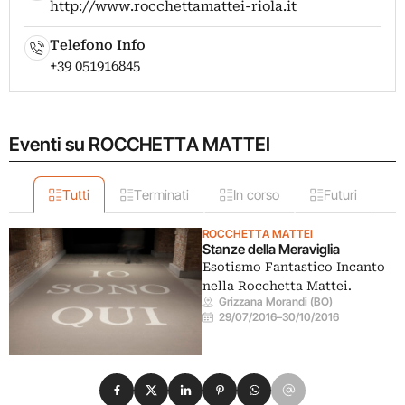
http://www.rocchettamattei-riola.it
Telefono Info
+39 051916845
Eventi su ROCCHETTA MATTEI
Tutti
Terminati
In corso
Futuri
ROCCHETTA MATTEI
Stanze della Meraviglia
Esotismo Fantastico Incanto
nella Rocchetta Mattei.
Grizzana Morandi (BO)
29/07/2016
–
30/10/2016
Condividi su Facebook
Condividi su X
Condividi su LinkedIn
Condividi su Pinterest
Condividi su WhatsApp
Condividi su Email