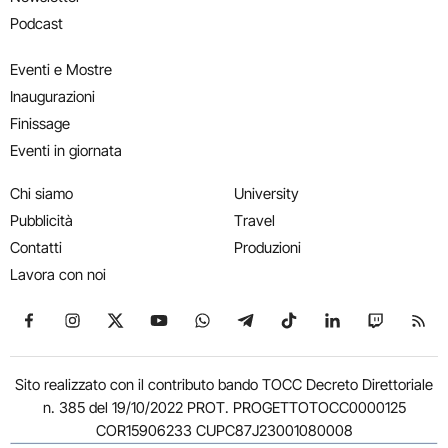
Podcast
Eventi e Mostre
Inaugurazioni
Finissage
Eventi in giornata
Chi siamo
University
Pubblicità
Travel
Contatti
Produzioni
Lavora con noi
Seguici su Facebook
Seguici su Instagram
Seguici su X
Seguici su YouTube
Seguici su WhatsApp
Seguici su Telegram
Seguici su TikTok
Seguici su Link
Seguici su
Segui
Sito realizzato con il contributo bando TOCC Decreto Direttoriale
n. 385 del 19/10/2022 PROT. PROGETTOTOCC0000125
COR15906233 CUPC87J23001080008