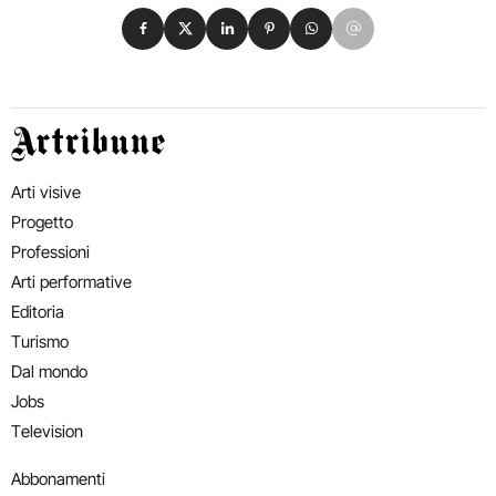
Condividi su Facebook
Condividi su X
Condividi su LinkedIn
Condividi su Pinterest
Condividi su WhatsApp
Condividi su Email
Artribune
Arti visive
Progetto
Professioni
Arti performative
Editoria
Turismo
Dal mondo
Jobs
Television
Abbonamenti