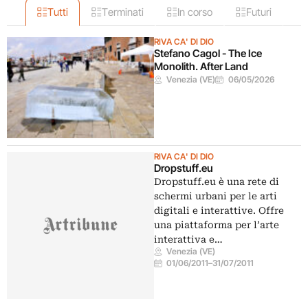
Tutti
Terminati
In corso
Futuri
RIVA CA' DI DIO
Stefano Cagol - The Ice
Monolith. After Land
Venezia (VE)
06/05/2026
RIVA CA' DI DIO
Dropstuff.eu
Dropstuff.eu è una rete di
schermi urbani per le arti
digitali e interattive. Offre
una piattaforma per l’arte
interattiva e…
Venezia (VE)
01/06/2011
–
31/07/2011