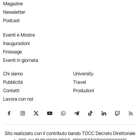
Magazine
Newsletter
Podcast
Eventi e Mostre
Inaugurazioni
Finissage
Eventi in giornata
Chi siamo
University
Pubblicità
Travel
Contatti
Produzioni
Lavora con noi
Seguici su Facebook
Seguici su Instagram
Seguici su X
Seguici su YouTube
Seguici su WhatsApp
Seguici su Telegram
Seguici su TikTok
Seguici su Link
Seguici su
Segui
Sito realizzato con il contributo bando TOCC Decreto Direttoriale