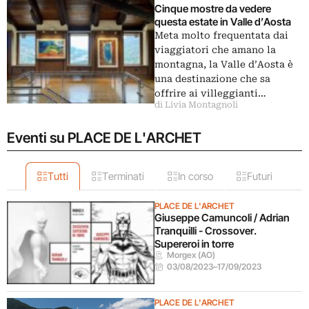
Cinque mostre da vedere
questa estate in Valle d’Aosta
Meta molto frequentata dai
viaggiatori che amano la
montagna, la Valle d’Aosta è
una destinazione che sa
offrire ai villeggianti…
di Livia Montagnoli
Eventi su PLACE DE L'ARCHET
Tutti
Terminati
In corso
Futuri
PLACE DE L'ARCHET
Giuseppe Camuncoli / Adrian
Tranquilli - Crossover.
Supereroi in torre
Morgex (AO)
03/08/2023
–
17/09/2023
PLACE DE L'ARCHET