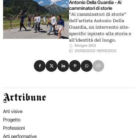
Antonio Della Guardia - Ai
camminatori di storie
“Ai camminatori di storie”
dell’artista Antonio Della
Guardia, un intervento site-
specific ispirato alla storia e
all’identità del luogo.
Morgex (AO)
25/06/2022
–
18/09/2022
Condividi su Facebook
Condividi su X
Condividi su LinkedIn
Condividi su Pinterest
Condividi su WhatsApp
Condividi su Email
Artribune
Arti visive
Progetto
Professioni
Arti performative