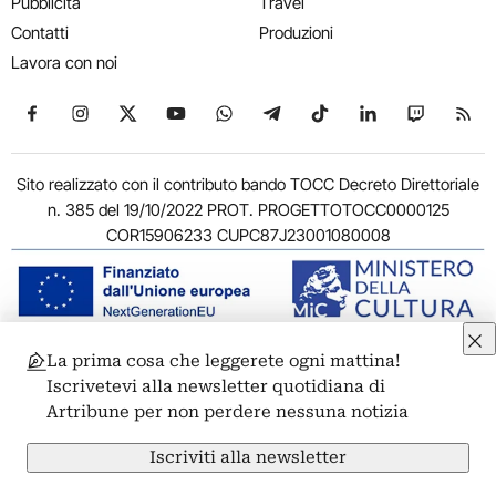
Pubblicità
Travel
Contatti
Produzioni
Lavora con noi
Seguici su Facebook
Seguici su Instagram
Seguici su X
Seguici su YouTube
Seguici su WhatsApp
Seguici su Telegram
Seguici su TikTok
Seguici su Link
Seguici su
Segui
Sito realizzato con il contributo bando TOCC Decreto Direttoriale
n. 385 del 19/10/2022 PROT. PROGETTOTOCC0000125
COR15906233 CUPC87J23001080008
La prima cosa che leggerete ogni mattina!
© 2011-2026 ARTRIBUNE srl – Corso Vittorio Emanuele II, 287 –
Iscrivetevi alla newsletter quotidiana di
00186 Roma - P.I. 11381581005
Artribune per non perdere nessuna notizia
Privacy: Responsabile della protezione dei dati personali
ARTRIBUNE srl – Corso Vittorio Emanuele II, 287 – 00186 Roma
Iscriviti alla newsletter
Termini e condizioni
Privacy Policy
Cookie Policy
Credits