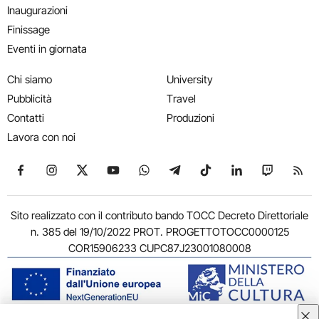
Inaugurazioni
Finissage
Eventi in giornata
Chi siamo
University
Pubblicità
Travel
Contatti
Produzioni
Lavora con noi
Seguici su Facebook
Seguici su Instagram
Seguici su X
Seguici su YouTube
Seguici su WhatsApp
Seguici su Telegram
Seguici su TikTok
Seguici su Link
Seguici su
Segui
Sito realizzato con il contributo bando TOCC Decreto Direttoriale
n. 385 del 19/10/2022 PROT. PROGETTOTOCC0000125
COR15906233 CUPC87J23001080008