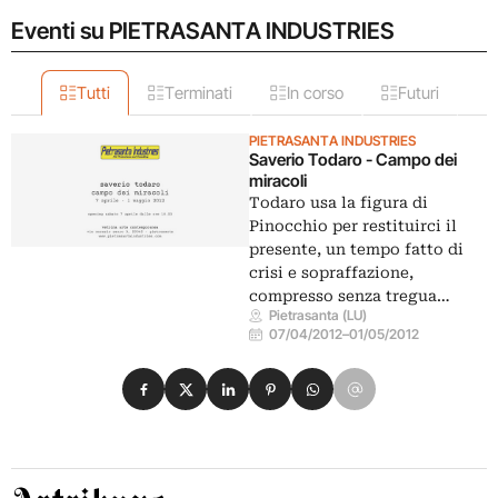
Eventi su PIETRASANTA INDUSTRIES
Tutti
Terminati
In corso
Futuri
PIETRASANTA INDUSTRIES
Saverio Todaro - Campo dei
miracoli
Todaro usa la figura di
Pinocchio per restituirci il
presente, un tempo fatto di
crisi e sopraffazione,
compresso senza tregua…
Pietrasanta (LU)
07/04/2012
–
01/05/2012
Condividi su Facebook
Condividi su X
Condividi su LinkedIn
Condividi su Pinterest
Condividi su WhatsApp
Condividi su Email