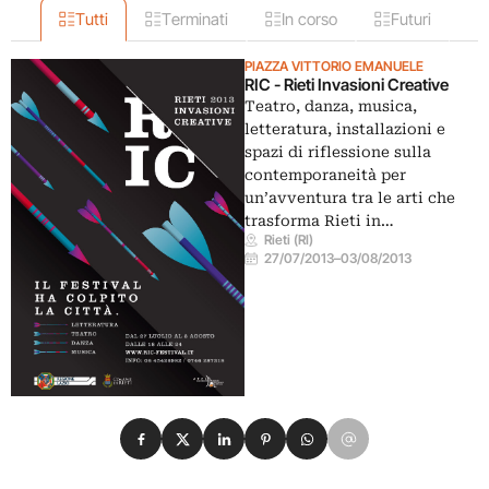
Tutti
Terminati
In corso
Futuri
PIAZZA VITTORIO EMANUELE
RIC - Rieti Invasioni Creative
Teatro, danza, musica,
letteratura, installazioni e
spazi di riflessione sulla
contemporaneità per
un’avventura tra le arti che
trasforma Rieti in…
Rieti (RI)
27/07/2013
–
03/08/2013
Condividi su Facebook
Condividi su X
Condividi su LinkedIn
Condividi su Pinterest
Condividi su WhatsApp
Condividi su Email