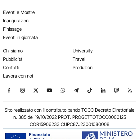
Eventi e Mostre
Inaugurazioni
Finissage
Eventi in giornata
Chi siamo
University
Pubblicità
Travel
Contatti
Produzioni
Lavora con noi
Seguici su Facebook
Seguici su Instagram
Seguici su X
Seguici su YouTube
Seguici su WhatsApp
Seguici su Telegram
Seguici su TikTok
Seguici su Link
Seguici su
Segui
Sito realizzato con il contributo bando TOCC Decreto Direttoriale
n. 385 del 19/10/2022 PROT. PROGETTOTOCC0000125
COR15906233 CUPC87J23001080008